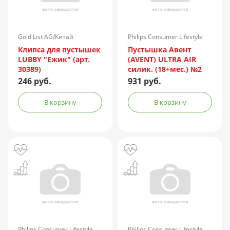
Gold List AG/Китай
Philips Consumer Lifestyle
B.V./Нидерланды
Клипса для пустышек
Пустышка Авент
LUBBY "Ежик" (арт.
(AVENT) ULTRA AIR
30389)
силик. (18+мес.) №2
нейтр. (арт.
246 руб.
931 руб.
SCF349/01) б/рисун.
серая/синяя
В корзину
В корзину
Philips Consumer Lifestyle
Philips Consumer Lifestyle