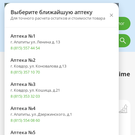
Выберите аптеку
Выберите ближайшую аптеку
×
Для точного расчета остатков и стоимости товара
Каталог
Аптека №1
г. Апатиты ул. Ленина д. 13
8 (815) 557 44 54
Аптека №2
Каталог
Мама и малыш
Товары для ухода за детьми
г. Ковдор, ул. Коновалова д.13
Аксессуары для пустышек и сосок
8 (815) 357 10 70
Пустышка Авент (AVENT) ULTRA Air Lime
Пингвин/птичка (0-6 мес.) №2 д/дев.
Аптека №3
(арт. SCF080/06)
г. Ковдор, ул. Кошица, д.21
8 (815) 353 32 03
Аптека №4
г. Апатиты, ул. Дзержинского, д.1
8 (815) 554 08 60
Аптека №5