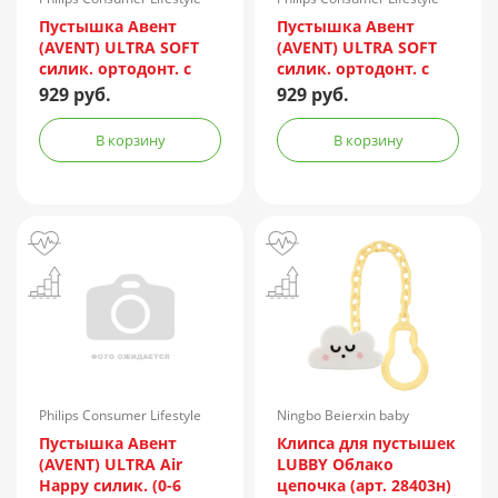
B.V./Нидерланды
B.V./Нидерланды
Пустышка Авент
Пустышка Авент
(AVENT) ULTRA SOFT
(AVENT) ULTRA SOFT
силик. ортодонт. с
силик. ортодонт. с
щитком-нагубником
щитком-нагубником
929 руб.
929 руб.
кольцом-держ. (0-
кольцом-держ. (6-
6мес.) с фут. №2 (арт.
18мес.) с фут. №2 (арт.
В корзину
В корзину
SCF091/09)
SCF091/18)
Philips Consumer Lifestyle
Ningbo Beierxin baby
B.V./Нидерланды
Accessories/Китай
Пустышка Авент
Клипса для пустышек
(AVENT) ULTRA Air
LUBBY Облако
Happy силик. (0-6
цепочка (арт. 28403н)