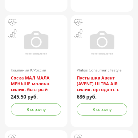
Компания К/Россия
Philips Consumer Lifestyle
B.V./Нидерланды
Соска МАЛ МАЛА
Пустышка Авент
МЕНЬШЕ молочн.
(AVENT) ULTRA AIR
силик. быстрый
силик. ортодонт. с
поток №2 (арт.
щитком-нагубником
245.50 руб.
686 руб.
КК2012)
кольцом-держ.
(18+мес.) с фут. №1
В корзину
В корзину
(арт. SCF354/01)