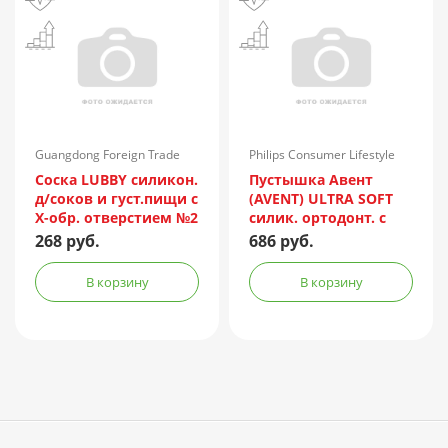
Guangdong Foreign Trade
Philips Consumer Lifestyle
Import & Export/Китай
B.V./Нидерланды
Соска LUBBY силикон.
Пустышка Авент
д/соков и густ.пищи c
(AVENT) ULTRA SOFT
X-обр. отверстием №2
силик. ортодонт. с
(арт. 4664)
щитком-нагубником
268 руб.
686 руб.
кольцом-держ. (6-
18мес.) с фут. №1 (арт.
В корзину
В корзину
SCF092/04)