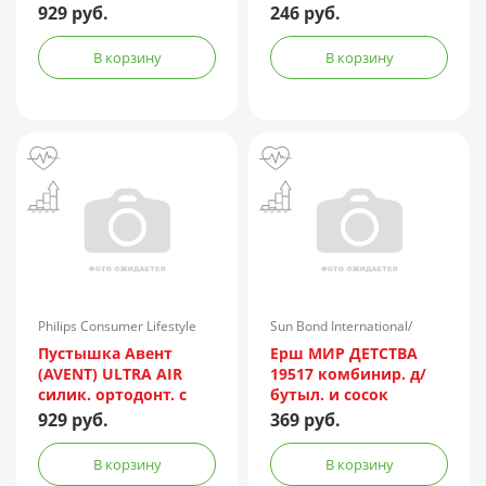
мес.) №2 (арт.
929 руб.
246 руб.
SCF080/17)
В корзину
В корзину
Philips Consumer Lifestyle
Sun Bond International/
B.V./Нидерланды
Китай
Пустышка Авент
Ерш МИР ДЕТСТВА
(AVENT) ULTRA AIR
19517 комбинир. д/
силик. ортодонт. с
бутыл. и сосок
щитком-нагубником
929 руб.
369 руб.
кольцом-держ. (0-
6мес.) с фут. №2 (арт.
В корзину
В корзину
SCF085/59)