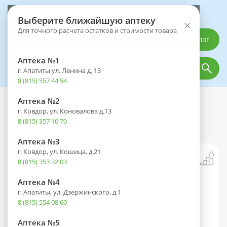
Выберите аптеку
Выберите ближайшую аптеку
×
Для точного расчета остатков и стоимости товара
Каталог
Аптека №1
г. Апатиты ул. Ленина д. 13
8 (815) 557 44 54
Аптека №2
Каталог
Лечебное и диетическое питание
Чай и кофе
г. Ковдор, ул. Коновалова д.13
Фиточай ЭВАЛАР БИО д/очищения
8 (815) 357 10 70
организма пак.-фильтр 1,5г №20
Аптека №3
г. Ковдор, ул. Кошица, д.21
8 (815) 353 32 03
Аптека №4
г. Апатиты, ул. Дзержинского, д.1
8 (815) 554 08 60
Аптека №5