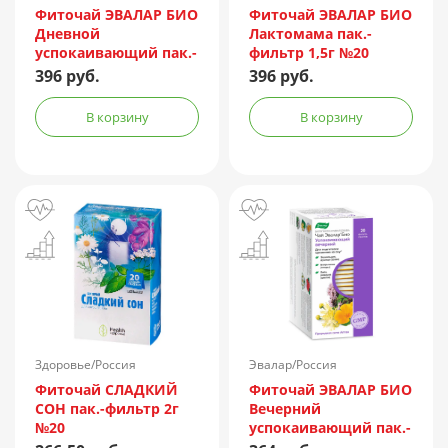
Фиточай ЭВАЛАР БИО
Фиточай ЭВАЛАР БИО
Дневной
Лактомама пак.-
успокаивающий пак.-
фильтр 1,5г №20
фильтр 1,5г №20
396 руб.
396 руб.
В корзину
В корзину
Здоровье/Россия
Эвалар/Россия
Фиточай СЛАДКИЙ
Фиточай ЭВАЛАР БИО
СОН пак.-фильтр 2г
Вечерний
№20
успокаивающий пак.-
фильтр 2г №20