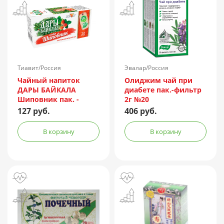
Тиавит/Россия
Эвалар/Россия
Чайный напиток
Олиджим чай при
ДАРЫ БАЙКАЛА
диабете пак.-фильтр
Шиповник пак. -
2г №20
фильтр №20
127 руб.
406 руб.
В корзину
В корзину