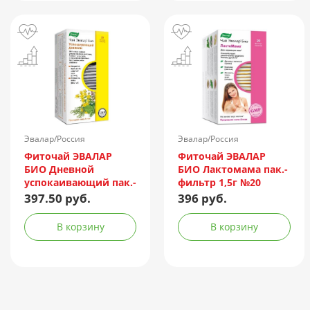
Эвалар/Россия
Эвалар/Россия
Фиточай ЭВАЛАР
Фиточай ЭВАЛАР
БИО Дневной
БИО Лактомама пак.-
успокаивающий пак.-
фильтр 1,5г №20
фильтр 1,5г №20
397.50 руб.
396 руб.
В корзину
В корзину