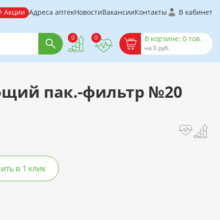
Акции
Адреса аптек
Новости
Вакансии
Контакты
В кабинет
0
0
В корзине: 0 тов.
на 0 руб.
щий пак.-фильтр №20
ть в 1 клик