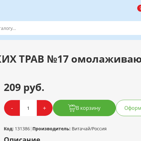
ИХ ТРАВ №17 омолаживаю
209 руб.
-
+
В корзину
Оформи
Код:
131386
|
Производитель:
Витачай/Россия
Описание