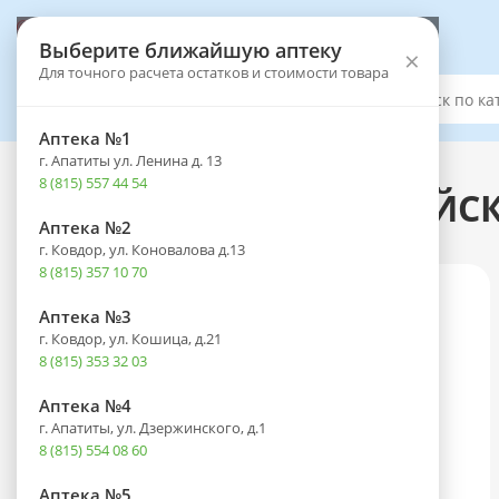
Выберите аптеку
Выберите ближайшую аптеку
×
Для точного расчета остатков и стоимости товара
Каталог
Аптека №1
г. Апатиты ул. Ленина д. 13
Каталог
-
Лечебное и диетическое питание
-
Чай и кофе
8 (815) 557 44 54
Фиточай СИЛА РОССИЙСК
Аптека №2
г. Ковдор, ул. Коновалова д.13
8 (815) 357 10 70
Аптека №3
г. Ковдор, ул. Кошица, д.21
8 (815) 353 32 03
Аптека №4
г. Апатиты, ул. Дзержинского, д.1
8 (815) 554 08 60
Аптека №5