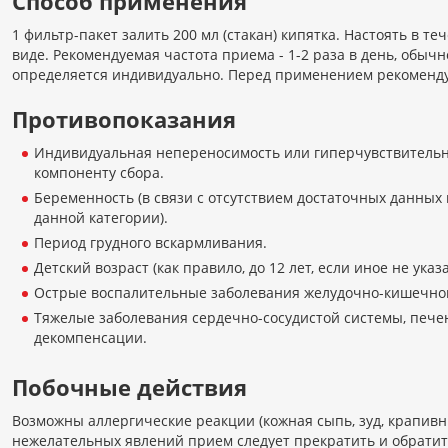
Способ применения
1 фильтр-пакет залить 200 мл (стакан) кипятка. Настоять в т
виде. Рекомендуемая частота приема - 1-2 раза в день, обыч
определяется индивидуально. Перед применением рекоменду
Противопоказания
Индивидуальная непереносимость или гиперчувствительн
компоненту сбора.
Беременность (в связи с отсутствием достаточных данных 
данной категории).
Период грудного вскармливания.
Детский возраст (как правило, до 12 лет, если иное не ука
Острые воспалительные заболевания желудочно-кишечног
Тяжелые заболевания сердечно-сосудистой системы, печен
декомпенсации.
Побочные действия
Возможны аллергические реакции (кожная сыпь, зуд, крапивн
нежелательных явлений прием следует прекратить и обратить