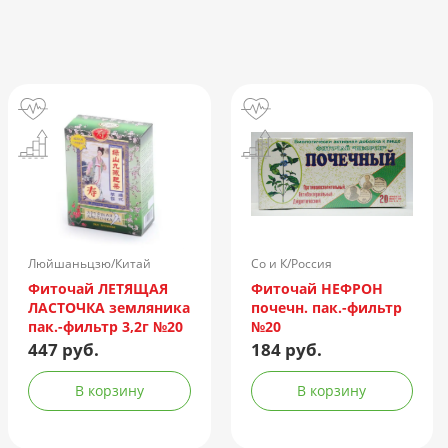
Люйшаньцзю/Китай
Со и К/Россия
Фиточай ЛЕТЯЩАЯ
Фиточай НЕФРОН
ЛАСТОЧКА земляника
почечн. пак.-фильтр
пак.-фильтр 3,2г №20
№20
447 руб.
184 руб.
В корзину
В корзину