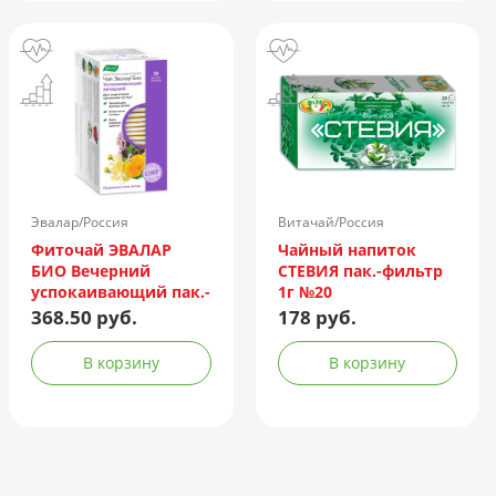
Эвалар/Россия
Витачай/Россия
Фиточай ЭВАЛАР
Чайный напиток
БИО Вечерний
СТЕВИЯ пак.-фильтр
успокаивающий пак.-
1г №20
фильтр 2г №20
368.50 руб.
178 руб.
В корзину
В корзину