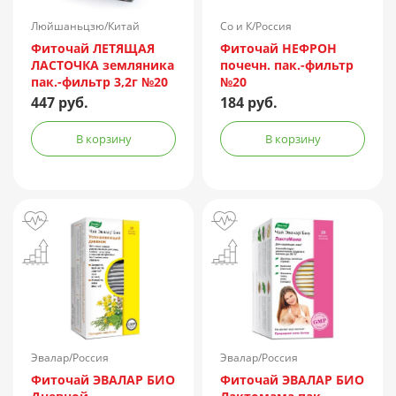
Люйшаньцзю/Китай
Со и К/Россия
Фиточай ЛЕТЯЩАЯ
Фиточай НЕФРОН
ЛАСТОЧКА земляника
почечн. пак.-фильтр
пак.-фильтр 3,2г №20
№20
447 руб.
184 руб.
В корзину
В корзину
Эвалар/Россия
Эвалар/Россия
Фиточай ЭВАЛАР БИО
Фиточай ЭВАЛАР БИО