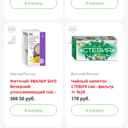
В корзину
В корзину
Эвалар/Россия
Витачай/Россия
Фиточай ЭВАЛАР БИО
Чайный напиток
Вечерний
СТЕВИЯ пак.-фильтр
успокаивающий пак.-
1г №20
фильтр 2г №20
368.50 руб.
178 руб.
В корзину
В корзину