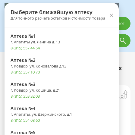
Выберите аптеку
Выберите ближайшую аптеку
×
Для точного расчета остатков и стоимости товара
Каталог
Аптека №1
г. Апатиты ул. Ленина д. 13
8 (815) 557 44 54
Аптека №2
Каталог
Лечебное и диетическое питание
Чай и кофе
г. Ковдор, ул. Коновалова д.13
Фиточай ЦВЕТУЩИЙ ЛУГ Друг Ваших
8 (815) 357 10 70
почек пак.-фильтр 1,5г №20
Аптека №3
г. Ковдор, ул. Кошица, д.21
8 (815) 353 32 03
Аптека №4
г. Апатиты, ул. Дзержинского, д.1
8 (815) 554 08 60
Аптека №5