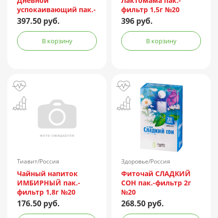
Дневной
Лактомама пак.-
успокаивающий пак.-
фильтр 1,5г №20
фильтр 1,5г №20
397.50 руб.
396 руб.
В корзину
В корзину
Тиавит/Россия
Здоровье/Россия
Чайный напиток
Фиточай СЛАДКИЙ
ИМБИРНЫЙ пак.-
СОН пак.-фильтр 2г
фильтр 1,8г №20
№20
176.50 руб.
268.50 руб.