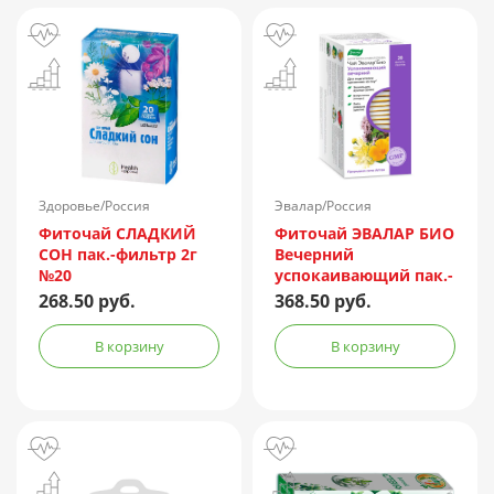
Здоровье/Россия
Эвалар/Россия
Фиточай СЛАДКИЙ
Фиточай ЭВАЛАР БИО
СОН пак.-фильтр 2г
Вечерний
№20
успокаивающий пак.-
фильтр 2г №20
268.50 руб.
368.50 руб.
В корзину
В корзину