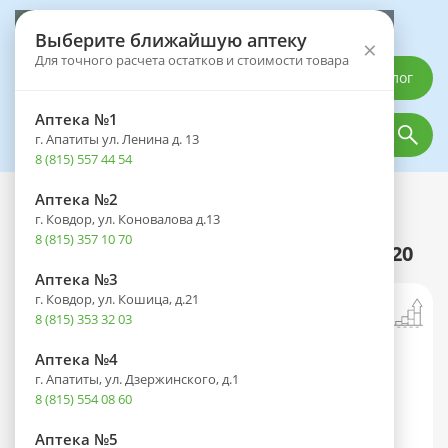
Выберите аптеку
Выберите ближайшую аптеку
×
Для точного расчета остатков и стоимости товара
Каталог
Аптека №1
г. Апатиты ул. Ленина д. 13
8 (815) 557 44 54
Аптека №2
Каталог
Лечебное и диетическое питание
Чай и кофе
г. Ковдор, ул. Коновалова д.13
Фиточай Здоровый выбор №3
8 (815) 357 10 70
успокаивающий пак.-фильтр 1,5г №20
Аптека №3
г. Ковдор, ул. Кошица, д.21
8 (815) 353 32 03
Аптека №4
г. Апатиты, ул. Дзержинского, д.1
8 (815) 554 08 60
Аптека №5