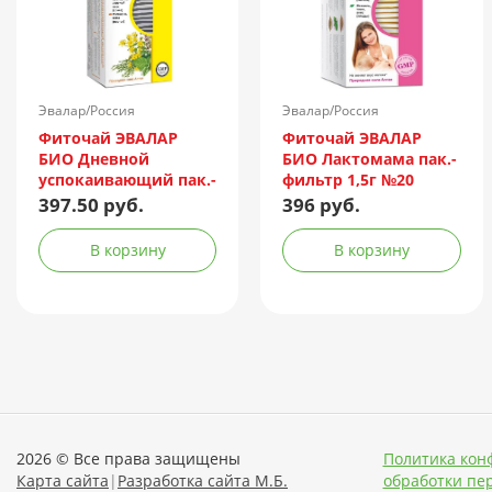
Эвалар/Россия
Эвалар/Россия
Фиточай ЭВАЛАР
Фиточай ЭВАЛАР
БИО Дневной
БИО Лактомама пак.-
успокаивающий пак.-
фильтр 1,5г №20
фильтр 1,5г №20
397.50 руб.
396 руб.
В корзину
В корзину
2026 © Все права защищены
Политика кон
Карта сайта
|
Разработка сайта М.Б.
обработки пе