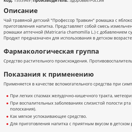
Код:
1553949
|
Производитель:
Здоровье/Россия
Описание
Чай травяной детский "Профессор Травкин" ромашка с яблок
приготовления напитка. Представляет собой смесь измельче
ромашки аптечной (Matricaria chamomilla L.) с добавлением 
Продукт предназначен для использования в детском возрасте
Фармакологическая группа
Средство растительного происхождения. Противовоспалитель
Показания к применению
Применяется в качестве вспомогательного средства при сим
При легких спазмах желудочно-кишечного тракта, метеори
При воспалительных заболеваниях слизистой полости рта и
полоскания).
Как мягкое успокаивающее средство.
Для приготовления напитка с приятным вкусом в детском 