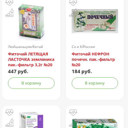
Люйшаньцзю/Китай
Со и К/Россия
Фиточай ЛЕТЯЩАЯ
Фиточай НЕФРОН
ЛАСТОЧКА земляника
почечн. пак.-фильтр
пак.-фильтр 3,2г №20
№20
447 руб.
184 руб.
В корзину
В корзину