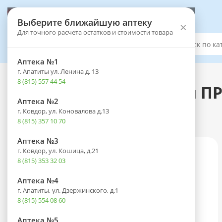
Выберите аптеку
Выберите ближайшую аптеку
×
Для точного расчета остатков и стоимости товара
Каталог
Аптека №1
г. Апатиты ул. Ленина д. 13
Каталог
-
Лечебное и диетическое питание
-
Чай и кофе
8 (815) 557 44 54
Чай травяной детский П
Аптека №2
1,5г №20
г. Ковдор, ул. Коновалова д.13
8 (815) 357 10 70
Аптека №3
г. Ковдор, ул. Кошица, д.21
8 (815) 353 32 03
Аптека №4
г. Апатиты, ул. Дзержинского, д.1
8 (815) 554 08 60
Аптека №5