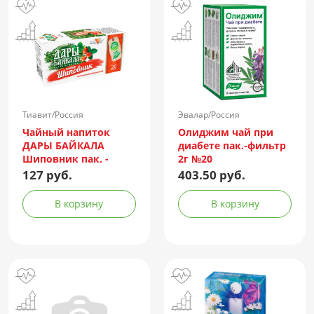
Тиавит/Россия
Эвалар/Россия
Чайный напиток
Олиджим чай при
ДАРЫ БАЙКАЛА
диабете пак.-фильтр
Шиповник пак. -
2г №20
фильтр №20
127 руб.
403.50 руб.
В корзину
В корзину