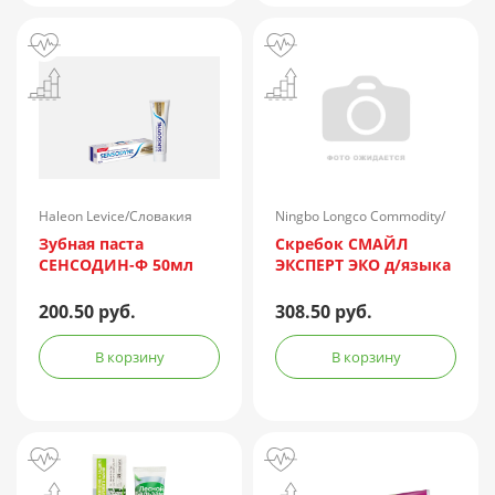
Haleon Levice/Словакия
Ningbo Longco Commodity/
Китай
Зубная паста
Скребок СМАЙЛ
СЕНСОДИН-Ф 50мл
ЭКСПЕРТ ЭКО д/языка
200.50 руб.
308.50 руб.
В корзину
В корзину