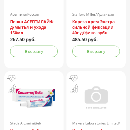
Асептика/Россия
Stafford Miller/Ирландия
Пенка АСЕПТИЛАЙФ
Корега крем Экстра
д/мытья и ухода
сильной фиксации
150мл
40г д/фикс. зубн.
протезов
267.50 руб.
485.50 руб.
(нейтральный вкус)
В корзину
В корзину
Stada Arzneimittel/
Makers Laboratories Limited/
Германия
Индия