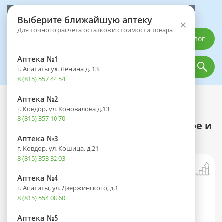
Выберите аптеку
Выберите ближайшую аптеку
×
Для точного расчета остатков и стоимости товара
Каталог
Аптека №1
г. Апатиты ул. Ленина д. 13
8 (815) 557 44 54
Аптека №2
Каталог
Гигиена полости рта
г. Ковдор, ул. Коновалова д.13
Ополаскиватель полости рта
8 (815) 357 10 70
АЛЬБАДЕНТ бальзам д/курящих кофе и
сигарета с азуленом 400мл
Аптека №3
г. Ковдор, ул. Кошица, д.21
8 (815) 353 32 03
Аптека №4
г. Апатиты, ул. Дзержинского, д.1
8 (815) 554 08 60
Аптека №5