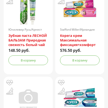
Юнилевер Русь/Арнест
Stafford Miller/Ирландия
Юнирусь/Россия
Зубная паста ЛЕСНОЙ
Корега крем
БАЛЬЗАМ Природная
Максимальная
свежесть белый чай
фиксация+комфорт
и алоэ 75мл
40г д/фикс. зубн.
148.50 руб.
576.50 руб.
протезов (нейтр.
вкус)
В корзину
В корзину