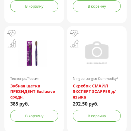
В корзину
В корзину
Технопро/Россия
Ningbo Longco Commodity/
Китай
Зубная щетка
Скребок СМАЙЛ
ПРЕЗИДЕНТ Exclusive
ЭКСПЕРТ SCAPPER д/
средн.
языка
385 руб.
292.50 руб.
В корзину
В корзину