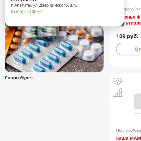
г. Апатиты, ул. Дзержинского, д.13
Прогресс/Рос
8 (815) 554 06 70
Скоро будет
Печенье 
Мультизла
109 руб.
В 
Скоро будет
Flory Doo/Се
Каша МАМ