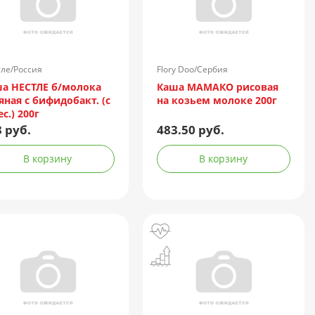
ле/Россия
Flory Doo/Сербия
а НЕСТЛЕ б/молока
Каша МАМАКО рисовая
яная с бифидобакт. (с
на козьем молоке 200г
ес.) 200г
 руб.
483.50 руб.
В корзину
В корзину