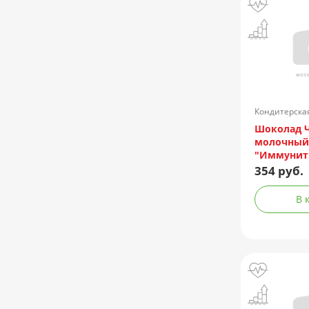
Кондитерска
Россия
Шоколад 
молочный 
"Иммунити
354 руб.
В 