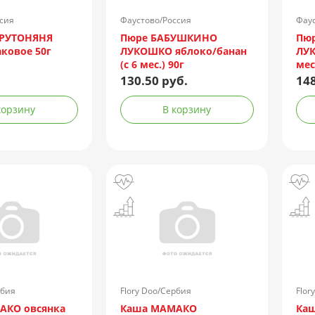
сия
Фаустово/Россия
Фаус
ФРУТОНЯНЯ
Пюре БАБУШКИНО
Пю
ковое 50г
ЛУКОШКО яблоко/банан
ЛУК
(с 6 мес.) 90г
мес
130.50 руб.
148
корзину
В корзину
рбия
Flory Doo/Сербия
Flor
АКО овсянка
Каша МАМАКО
Ка