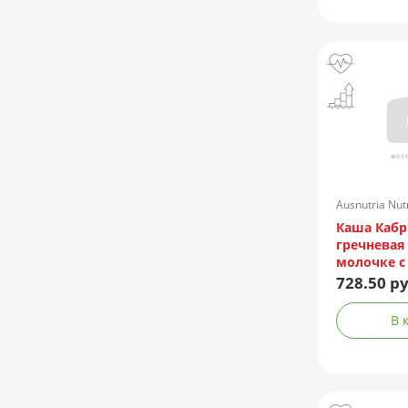
Ausnutria Nu
Каша Кабр
гречневая
молочке с
абрикосом 
728.50 ру
В 