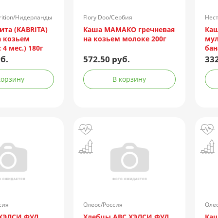
trition/Нидерланды
Flory Doo/Сербия
Нест
ита (KABRITA)
Каша МАМАКО гречневая
Каш
а козьем
на козьем молоке 200г
мул
 4 мес.) 180г
бан
б.
572.50 руб.
332
корзину
В корзину
сия
Олеос/Россия
Олео
ХЭЛСИ ФУД
Хлебцы АВС ХЭЛСИ ФУД
Каш