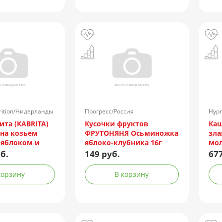
trition/Нидерланды
Прогресс/Россия
Hypr
ита (KABRITA)
Кусочки фруктов
Каш
 на козьем
ФРУТОНЯНЯ Осьминожка
зла
 яблоком и
яблоко-клубника 16г
мол
(с 5 мес.) 180г
(12мес.+)
мес
б.
149 руб.
677
корзину
В корзину