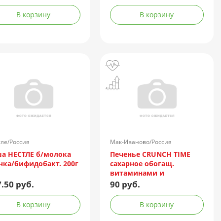
В корзину
В корзину
ле/Россия
Мак-Иваново/Россия
а НЕСТЛЕ б/молока
Печенье CRUNCH TIME
чка/бифидобакт. 200г
сахарное обогащ.
витаминами и
минералами д/детей от
.50 руб.
90 руб.
3-х до 6 лет 20г
В корзину
В корзину