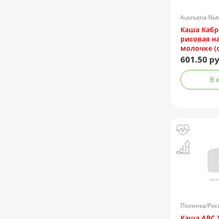
Ausnutria Nu
Каша Кабр
рисовая н
молочке (с
601.50 ру
В 
Полинка/Рос
Каша АВС 