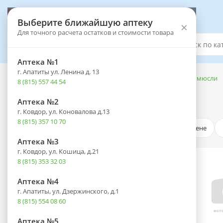
Выберите аптеку
Выберите ближайшую аптеку
×
Для точного расчета остатков и стоимости товара
Каталог
Аптека №1
г. Апатиты ул. Ленина д. 13
Каталог
-
Лечебное и диетическое питание
-
Каши, крупы и мюсли
8 (815) 557 44 54
Каши, крупы и мюсли
Аптека №2
г. Ковдор, ул. Коновалова д.13
8 (815) 357 10 70
По цене
Крупы и зерновые продукты
Аптека №3
г. Ковдор, ул. Кошица, д.21
8 (815) 353 32 03
Аптека №4
г. Апатиты, ул. Дзержинского, д.1
8 (815) 554 08 60
Аптека №5