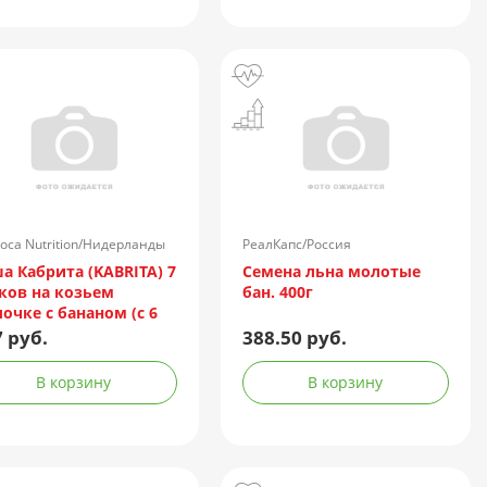
oca Nutrition/Нидерланды
РеалКапс/Россия
а Кабрита (KABRITA) 7
Семена льна молотые
ков на козьем
бан. 400г
очке с бананом (с 6
.) 180г
 руб.
388.50 руб.
В корзину
В корзину