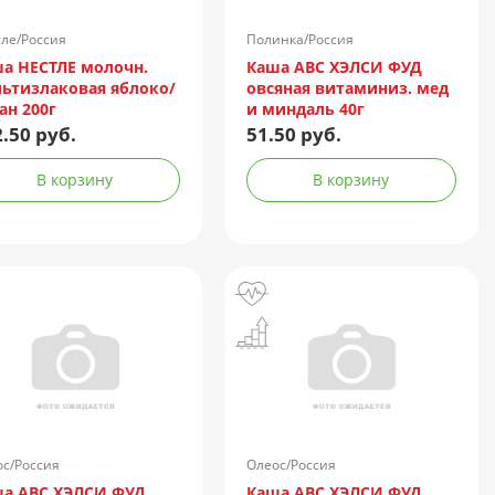
ле/Россия
Полинка/Россия
а НЕСТЛЕ молочн.
Каша АВС ХЭЛСИ ФУД
ьтизлаковая яблоко/
овсяная витаминиз. мед
ан 200г
и миндаль 40г
.50 руб.
51.50 руб.
В корзину
В корзину
с/Россия
Олеос/Россия
а АВС ХЭЛСИ ФУД
Каша АВС ХЭЛСИ ФУД