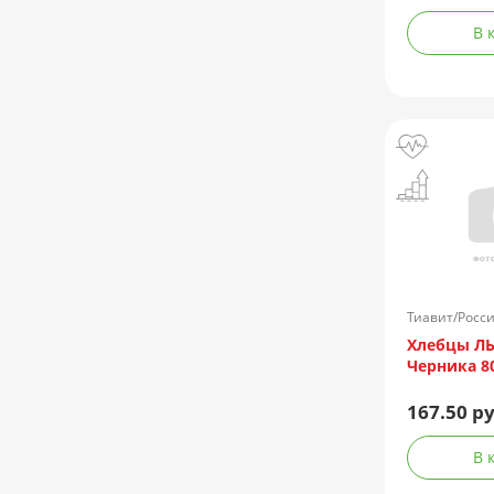
В 
Тиавит/Росс
Хлебцы Л
Черника 8
167.50 ру
В 