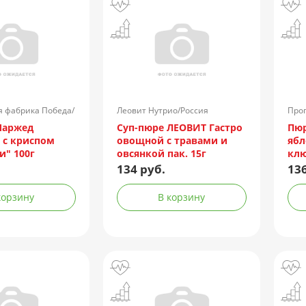
я фабрика Победа/
Леовит Hyтрио/Россия
Прог
Чаржед
Суп-пюре ЛЕОВИТ Гастро
Пю
с криспом
овощной с травами и
ябл
" 100г
овсянкой пак. 15г
клю
сал
134 руб.
136
корзину
В корзину