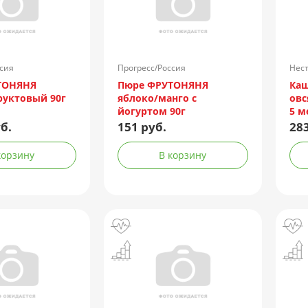
сия
Прогресс/Россия
Нест
ТОНЯНЯ
Пюре ФРУТОНЯНЯ
Каш
руктовый 90г
яблоко/манго с
овс
йогуртом 90г
5 м
б.
151 руб.
283
корзину
В корзину