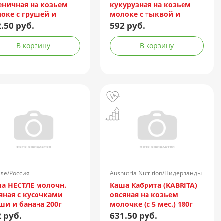
ничная на козьем
кукурузная на козьем
оке с грушей и
молоке с тыквой и
аном 200г
абрикосом 200г
.50 руб.
592 руб.
В корзину
В корзину
ле/Россия
Ausnutria Nutrition/Нидерланды
а НЕСТЛЕ молочн.
Каша Кабрита (KABRITA)
яная с кусочками
овсяная на козьем
ши и банана 200г
молочке (с 5 мес.) 180г
 руб.
631.50 руб.