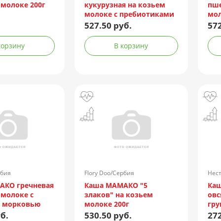
 молоке 200г
кукурузная на козьем
пше
молоке с пребиотиками
мол
200г
бан
527.50 руб.
572
корзину
В корзину
рбия
Flory Doo/Сербия
Нест
АКО гречневая
Каша МАМАКО "5
Каш
 молоке с
злаков" на козьем
овс
и морковью
молоке 200г
гру
б.
530.50 руб.
272