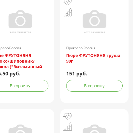
ресс/Россия
Прогресс/Россия
ре ФРУТОНЯНЯ
Пюре ФРУТОНЯНЯ груша
око/шиповник/
90г
ква ("Витаминный
атик") 90г
.50 руб.
151 руб.
В корзину
В корзину