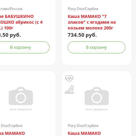
тово/Россия
Flory Doo/Сербия
ре БАБУШКИНО
Каша МАМАКО "7
ОШКО абрикос (с 4
злаков" с ягодами на
.) 100г
козьем молоке 200г
.50 руб.
734.50 руб.
В корзину
В корзину
y Doo/Сербия
Flory Doo/Сербия
ша МАМАКО
Каша МАМАКО