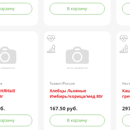
корзину
В корзину
ия
Тиавит/Россия
Нест
ЬНЯНЫЕ
Хлебцы Льняные
Каш
0г
Имбирь/корица/мед 80г
гре
б.
167.50 руб.
297
корзину
В корзину