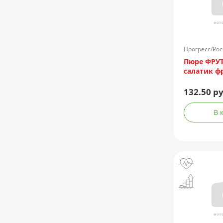
Прогресс/Рос
Пюре ФРУ
салатик ф
132.50 ру
В 