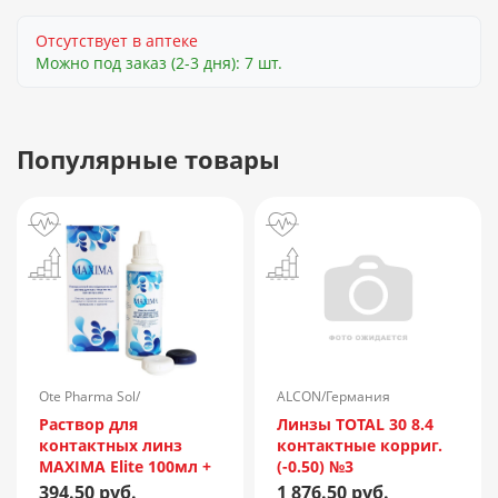
Отсутствует в аптеке
Можно под заказ (2-3 дня): 7 шт.
Популярные товары
Ote Pharma Sol/
ALCON/Германия
Нидерланды
Раствор для
Линзы TOTAL 30 8.4
контактных линз
контактные корриг.
MAXIMA Elite 100мл +
(-0.50) №3
контейнер
394.50 руб.
1 876.50 руб.