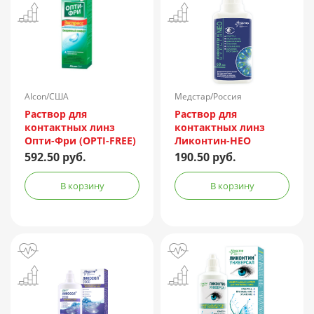
Alcon/США
Медстар/Россия
Раствор для
Раствор для
контактных линз
контактных линз
Опти-Фри (OPTI-FREE)
Ликонтин-НЕО
Express 355мл +
Мульти 60мл
592.50 руб.
190.50 руб.
контейнер
В корзину
В корзину