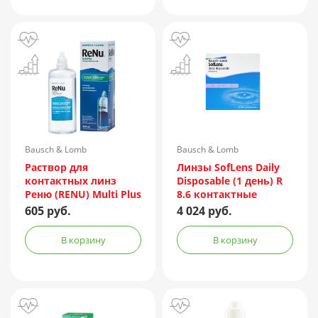
Bausch & Lomb
Bausch & Lomb
Incorporated/Италия
Раствор для
Линзы SofLens Daily
контактных линз
Disposable (1 день) R
Реню (RENU) Multi Plus
8.6 контактные
360мл + контейнер
мягкие корриг. -1,50
605 руб.
4 024 руб.
№90
В корзину
В корзину