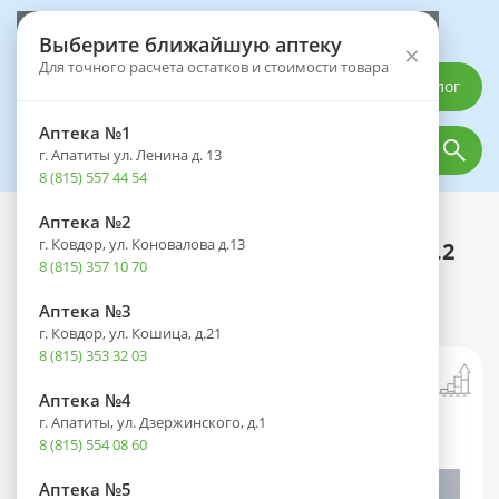
Выберите аптеку
Выберите ближайшую аптеку
×
Для точного расчета остатков и стоимости товара
Каталог
Аптека №1
г. Апатиты ул. Ленина д. 13
8 (815) 557 44 54
Аптека №2
Каталог
Оптика
Контактные линзы
г. Ковдор, ул. Коновалова д.13
Линзы ACUVUE MOIST (1 день) Dia 14.2
8 (815) 357 10 70
BC 8.5 контактные мягкие корриг.
(-2,75) №30
Аптека №3
г. Ковдор, ул. Кошица, д.21
8 (815) 353 32 03
Аптека №4
г. Апатиты, ул. Дзержинского, д.1
8 (815) 554 08 60
Аптека №5