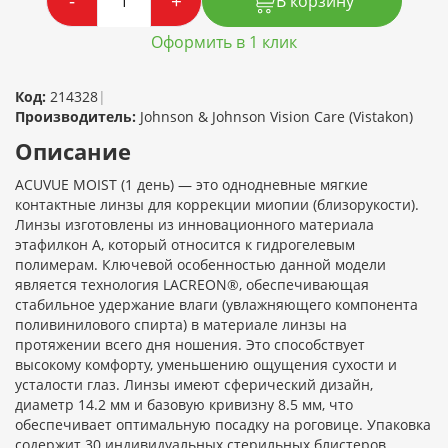
-
+
В корзину
Оформить в 1 клик
Код:
214328
|
Производитель:
Johnson & Johnson Vision Care (Vistakon)
Описание
ACUVUE MOIST (1 день) — это однодневные мягкие
контактные линзы для коррекции миопии (близорукости).
Линзы изготовлены из инновационного материала
этафилкон А, который относится к гидрогелевым
полимерам. Ключевой особенностью данной модели
является технология LACREON®, обеспечивающая
стабильное удержание влаги (увлажняющего компонента
поливинилового спирта) в материале линзы на
протяжении всего дня ношения. Это способствует
высокому комфорту, уменьшению ощущения сухости и
усталости глаз. Линзы имеют сферический дизайн,
диаметр 14.2 мм и базовую кривизну 8.5 мм, что
обеспечивает оптимальную посадку на роговице. Упаковка
содержит 30 индивидуальных стерильных блистеров.