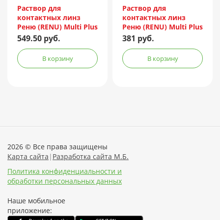
Incorporated/Италия
Incorporated/Италия
Раствор для
Раствор для
контактных линз
контактных линз
Реню (RENU) Multi Plus
Реню (RENU) Multi Plus
240мл + контейнер
120мл + контейнер
549.50 руб.
381 руб.
В корзину
В корзину
2026 © Все права защищены
Карта сайта
|
Разработка сайта М.Б.
Политика конфиденциальности и
обработки персональных данных
Наше мобильное
приложение: