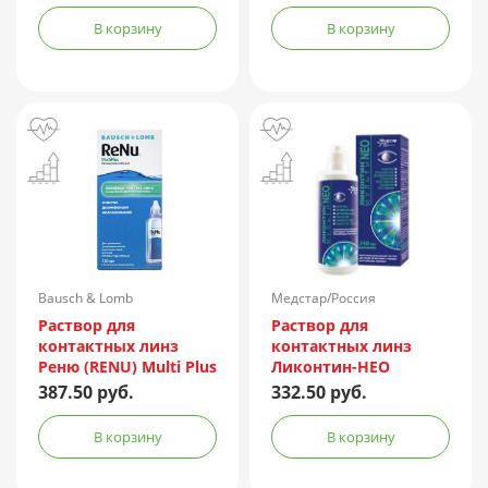
В корзину
В корзину
Bausch & Lomb
Медстар/Россия
Incorporated/Италия
Раствор для
Раствор для
контактных линз
контактных линз
Реню (RENU) Multi Plus
Ликонтин-НЕО
120мл + контейнер
Мульти 240мл
387.50 руб.
332.50 руб.
В корзину
В корзину