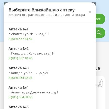
Выберите аптеку
Выберите ближайшую аптеку
×
Для точного расчета остатков и стоимости товара
Каталог
Аптека №1
г. Апатиты ул. Ленина д. 13
8 (815) 557 44 54
Аптека №2
Каталог
Оптика
Контактные линзы
г. Ковдор, ул. Коновалова д.13
Линзы ACUVUE OASYS WITH
8 (815) 357 10 70
HYDRACLEAR PLUS (14 дней) BC 8.4
контактные мягкие корриг. (+2,00) №6
Аптека №3
г. Ковдор, ул. Кошица, д.21
8 (815) 353 32 03
Аптека №4
г. Апатиты, ул. Дзержинского, д.1
8 (815) 554 08 60
Аптека №5