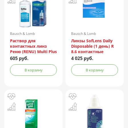
Bausch & Lomb
Bausch & Lomb
Incorporated/Италия
Раствор для
Линзы SofLens Daily
контактных линз
Disposable (1 день) R
Реню (RENU) Multi Plus
8.6 контактные
360мл + контейнер
мягкие корриг. -1,50
605 руб.
4 025 руб.
№90
В корзину
В корзину