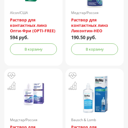
Alcon/США
Медстар/Россия
Раствор для
Раствор для
контактных линз
контактных линз
Опти-Фри (OPTI-FREE)
Ликонтин-НЕО
Express 355мл +
Мульти 60мл
594 руб.
190.50 руб.
контейнер
В корзину
В корзину
Медстар/Россия
Bausch & Lomb
Incorporated/Италия
Раствор для
Раствор для