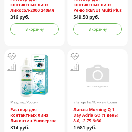
контактных линз
контактных линз
Ликосол-2000 240мл
Реню (RENU) Multi Plus
240мл + контейнер
316 руб.
549.50 руб.
В корзину
В корзину
Медстар/Россия
Interojo Inc/Южная Корея
Раствор для
Линзы Morning-Q 1
контактных линз
Day Adria GO (1 день)
Ликонтин-Универсал
8.6, -2.75 №30
240мл
314 руб.
1 681 руб.