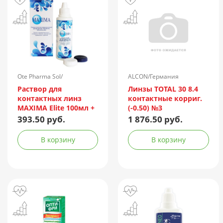
Ote Pharma Sol/
ALCON/Германия
Нидерланды
Раствор для
Линзы TOTAL 30 8.4
контактных линз
контактные корриг.
MAXIMA Elite 100мл +
(-0.50) №3
контейнер
393.50 руб.
1 876.50 руб.
В корзину
В корзину