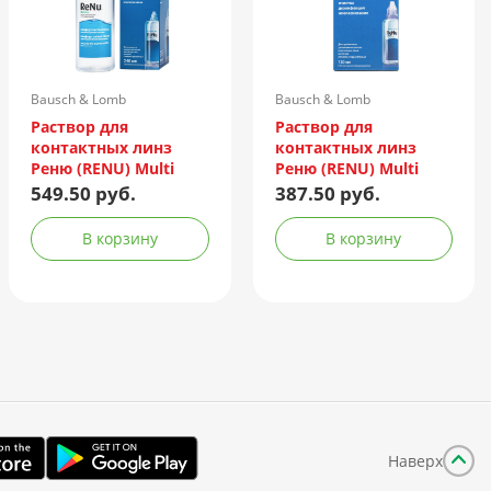
Bausch & Lomb
Bausch & Lomb
Incorporated/Италия
Incorporated/Италия
Раствор для
Раствор для
контактных линз
контактных линз
Реню (RENU) Multi
Реню (RENU) Multi
Plus 240мл +
Plus 120мл +
549.50 руб.
387.50 руб.
контейнер
контейнер
В корзину
В корзину
Наверх