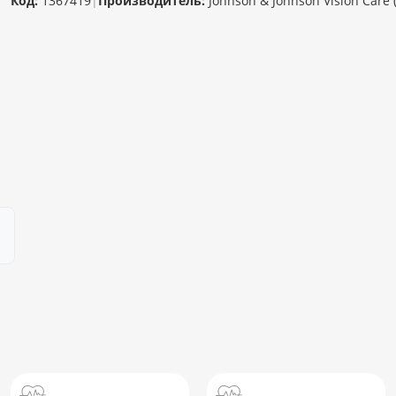
Код:
1367419
|
Производитель:
Johnson & Johnson Vision Care (