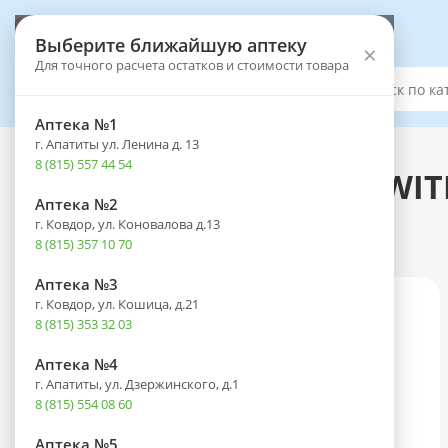
Выберите аптеку
Выберите ближайшую аптеку
×
Для точного расчета остатков и стоимости товара
Каталог
Аптека №1
г. Апатиты ул. Ленина д. 13
Каталог
-
Оптика
-
Контактные линзы
8 (815) 557 44 54
Линзы ACUVUE OASYS WITH
Аптека №2
корриг. (-1.00) №90
г. Ковдор, ул. Коновалова д.13
8 (815) 357 10 70
Аптека №3
г. Ковдор, ул. Кошица, д.21
8 (815) 353 32 03
Аптека №4
г. Апатиты, ул. Дзержинского, д.1
8 (815) 554 08 60
Аптека №5