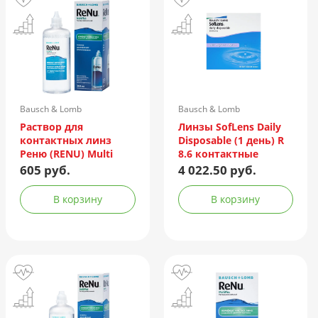
Bausch & Lomb
Bausch & Lomb
Incorporated/Италия
Раствор для
Линзы SofLens Daily
контактных линз
Disposable (1 день) R
Реню (RENU) Multi
8.6 контактные
Plus 360мл +
мягкие корриг. -1,50
605 руб.
4 022.50 руб.
контейнер
№90
В корзину
В корзину