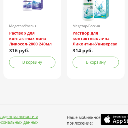
Медстар/Россия
Медстар/Россия
Раствор для
Раствор для
контактных линз
контактных линз
Ликосол-2000 240мл
Ликонтин-Универсал
240мл
316 руб.
314 руб.
В корзину
В корзину
фиденциальности и
Наше мобильное
рсональных данных
приложение: