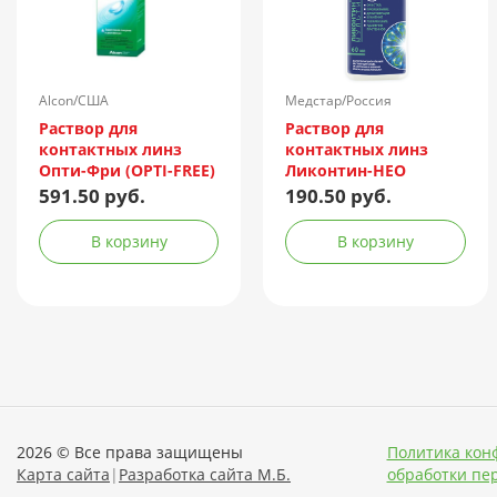
Alcon/США
Медстар/Россия
Раствор для
Раствор для
контактных линз
контактных линз
Опти-Фри (OPTI-FREE)
Ликонтин-НЕО
Express 355мл +
Мульти 60мл
591.50 руб.
190.50 руб.
контейнер
В корзину
В корзину
2026 © Все права защищены
Политика кон
Карта сайта
|
Разработка сайта М.Б.
обработки пе