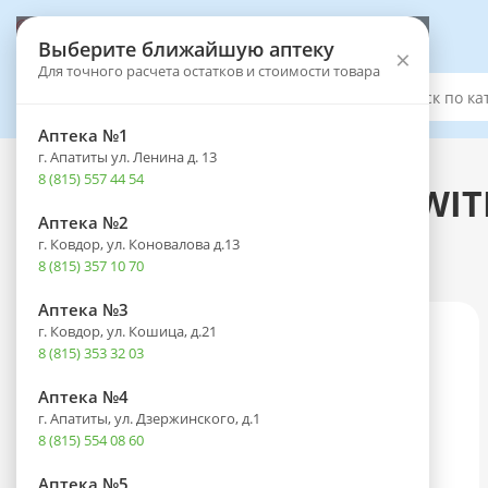
Выберите аптеку
Выберите ближайшую аптеку
×
Для точного расчета остатков и стоимости товара
Каталог
Аптека №1
г. Апатиты ул. Ленина д. 13
Каталог
-
Оптика
-
Контактные линзы
8 (815) 557 44 54
Линзы ACUVUE OASYS WITH
Аптека №2
корриг. (-2,00) №30
г. Ковдор, ул. Коновалова д.13
8 (815) 357 10 70
Аптека №3
г. Ковдор, ул. Кошица, д.21
8 (815) 353 32 03
Аптека №4
г. Апатиты, ул. Дзержинского, д.1
8 (815) 554 08 60
Аптека №5