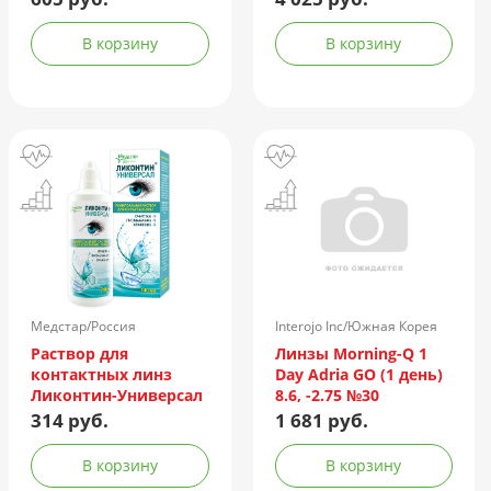
контейнер
№90
В корзину
В корзину
Медстар/Россия
Interojo Inc/Южная Корея
Раствор для
Линзы Morning-Q 1
контактных линз
Day Adria GO (1 день)
Ликонтин-Универсал
8.6, -2.75 №30
240мл
314 руб.
1 681 руб.
В корзину
В корзину