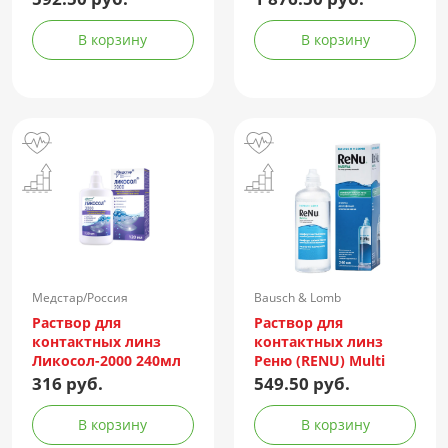
В корзину
В корзину
Медстар/Россия
Bausch & Lomb
Incorporated/Италия
Раствор для
Раствор для
контактных линз
контактных линз
Ликосол-2000 240мл
Реню (RENU) Multi
Plus 240мл +
316 руб.
549.50 руб.
контейнер
В корзину
В корзину