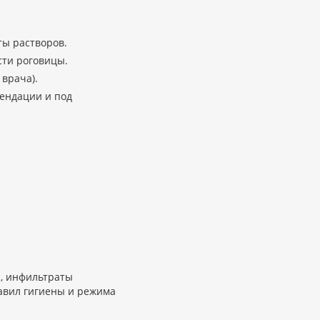
ы растворов.
ти роговицы.
врача).
мендации и под
и, инфильтраты
авил гигиены и режима