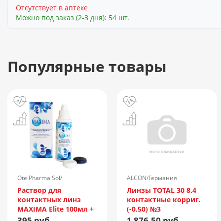
Отсутствует в аптеке
Можно под заказ (2-3 дня): 54 шт.
Популярные товары
Ote Pharma Sol/
ALCON/Германия
Нидерланды
Раствор для
Линзы TOTAL 30 8.4
контактных линз
контактные корриг.
MAXIMA Elite 100мл +
(-0.50) №3
контейнер
395 руб.
1 876.50 руб.