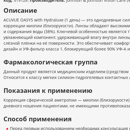
Код:
519128
|
Производитель:
Johnson & Johnson Vision Care (V
Описание
ACUVUE OASYS with Hydraluxe (1 день) — это однодневные с
коррекции миопии (близорукости). Линзы обладают высокими 
и содержания воды (38%). Ключевой особенностью является т
увлажняющий компонент, удерживающий влагу внутри линзы
слёзной плёнки на её поверхности. Это обеспечивает комфо
дизайн и УФ-фильтр класса 1, блокирующий более 90% УФ-А и
Фармакологическая группа
Данный продукт является медицинским изделием (средством 
Относится к классу мягких силикон-гидрогелевых контактных
Показания к применению
Коррекция сферической аметропии — миопии (близорукости)
дневного ношения пациентами, не имеющими противопоказа
Способ применения
Перед первым использованием необходима консультация 