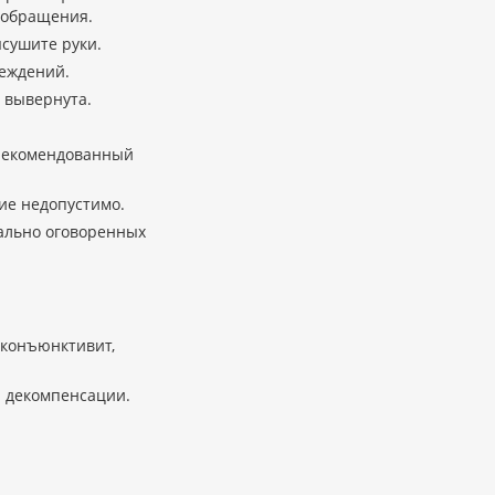
 обращения.
сушите руки.
реждений.
е вывернута.
 рекомендованный
ие недопустимо.
иально оговоренных
(конъюнктивит,
и декомпенсации.