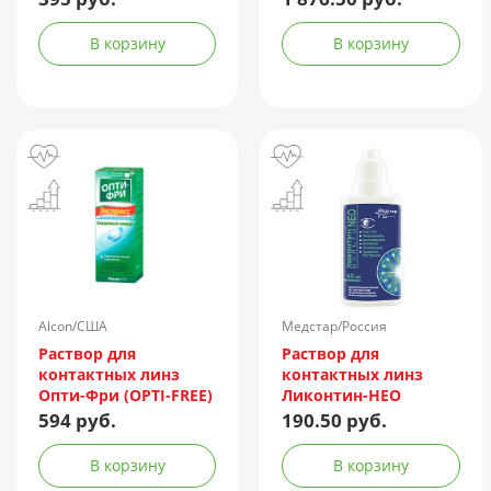
В корзину
В корзину
Alcon/США
Медстар/Россия
Раствор для
Раствор для
контактных линз
контактных линз
Опти-Фри (OPTI-FREE)
Ликонтин-НЕО
Express 355мл +
Мульти 60мл
594 руб.
190.50 руб.
контейнер
В корзину
В корзину