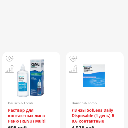
Bausch & Lomb
Bausch & Lomb
Incorporated/Италия
Раствор для
Линзы SofLens Daily
контактных линз
Disposable (1 день) R
Реню (RENU) Multi
8.6 контактные
Plus 360мл +
мягкие корриг. -1,50
605 руб.
4 025 руб.