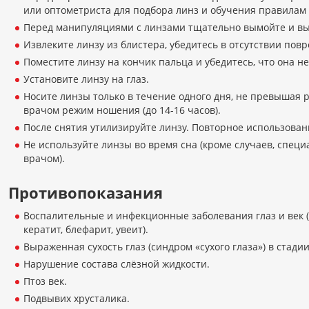
или оптометриста для подбора линз и обучения правилам
Перед манипуляциями с линзами тщательно вымойте и вы
Извлеките линзу из блистера, убедитесь в отсутствии пов
Поместите линзу на кончик пальца и убедитесь, что она н
Установите линзу на глаз.
Носите линзы только в течение одного дня, не превышая
врачом режим ношения (до 14-16 часов).
После снятия утилизируйте линзу. Повторное использован
Не используйте линзы во время сна (кроме случаев, спец
врачом).
Противопоказания
Воспалительные и инфекционные заболевания глаз и век 
кератит, блефарит, увеит).
Выраженная сухость глаз (синдром «сухого глаза») в стади
Нарушение состава слёзной жидкости.
Птоз век.
Подвывих хрусталика.