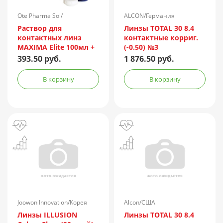
Ote Pharma Sol/
ALCON/Германия
Нидерланды
Раствор для
Линзы TOTAL 30 8.4
контактных линз
контактные корриг.
MAXIMA Elite 100мл +
(-0.50) №3
контейнер
393.50 руб.
1 876.50 руб.
В корзину
В корзину
Joowon Innovation/Корея
Alcon/США
Линзы ILLUSION
Линзы TOTAL 30 8.4