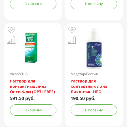
В корзину
В корзину
Alcon/США
Медстар/Россия
Раствор для
Раствор для
контактных линз
контактных линз
Опти-Фри (OPTI-FREE)
Ликонтин-НЕО
Express 355мл +
Мульти 60мл
591.50 руб.
190.50 руб.
контейнер
В корзину
В корзину