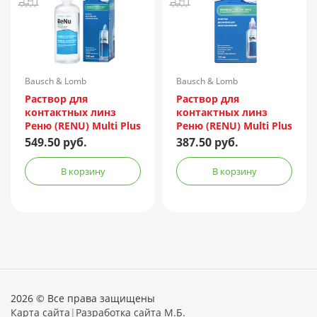
Bausch & Lomb
Bausch & Lomb
Incorporated/Италия
Incorporated/Италия
Раствор для
Раствор для
контактных линз
контактных линз
Реню (RENU) Multi Plus
Реню (RENU) Multi Plus
240мл + контейнер
120мл + контейнер
549.50 руб.
387.50 руб.
В корзину
В корзину
2026 © Все права защищены
Карта сайта
|
Разработка сайта М.Б.