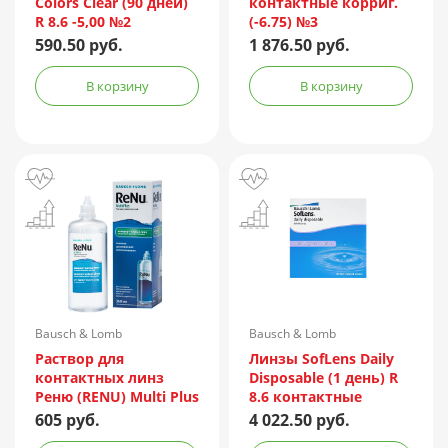
Colors Clear (90 дней)
контактные корриг.
R 8.6 -5,00 №2
(-6.75) №3
590.50 руб.
1 876.50 руб.
В корзину
В корзину
Bausch & Lomb
Bausch & Lomb
Incorporated/Италия
Раствор для
Линзы SofLens Daily
контактных линз
Disposable (1 день) R
Реню (RENU) Multi Plus
8.6 контактные
360мл + контейнер
мягкие корриг. -1,50
605 руб.
4 022.50 руб.
№90