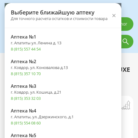
Выберите аптеку
Выберите ближайшую аптеку
×
Для точного расчета остатков и стоимости товара
Каталог
Аптека №1
г. Апатиты ул. Ленина д. 13
8 (815) 557 44 54
Аптека №2
Каталог
Оптика
Контактные линзы
г. Ковдор, ул. Коновалова д.13
Линзы ACUVUE OASYS WITH HYDRALUXE
8 (815) 357 10 70
(1 день) BC 8.5 контактные мягкие
корриг. (-3,50) №30
Аптека №3
г. Ковдор, ул. Кошица, д.21
8 (815) 353 32 03
Аптека №4
г. Апатиты, ул. Дзержинского, д.1
8 (815) 554 08 60
Аптека №5