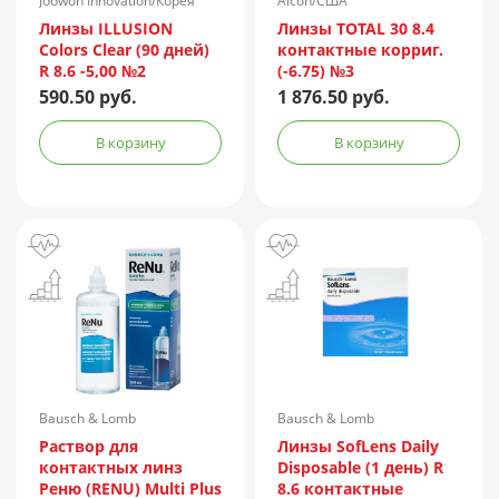
Joowon Innovation/Корея
Alcon/США
Линзы ILLUSION
Линзы TOTAL 30 8.4
Colors Clear (90 дней)
контактные корриг.
R 8.6 -5,00 №2
(-6.75) №3
590.50 руб.
1 876.50 руб.
В корзину
В корзину
Bausch & Lomb
Bausch & Lomb
Incorporated/Италия
Раствор для
Линзы SofLens Daily
контактных линз
Disposable (1 день) R
Реню (RENU) Multi Plus
8.6 контактные