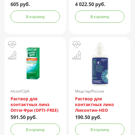
360мл + контейнер
мягкие корриг. -1,50
605 руб.
4 022.50 руб.
№90
В корзину
В корзину
Alcon/США
Медстар/Россия
Раствор для
Раствор для
контактных линз
контактных линз
Опти-Фри (OPTI-FREE)
Ликонтин-НЕО
Express 355мл +
Мульти 60мл
591.50 руб.
190.50 руб.
контейнер
В корзину
В корзину