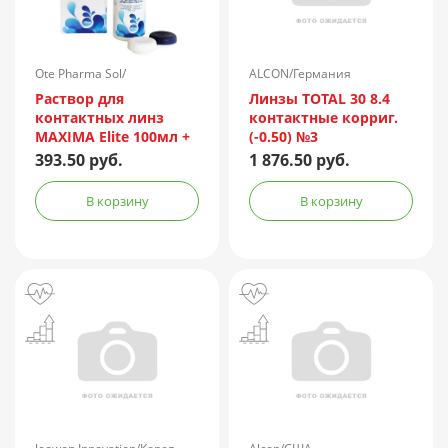
Ote Pharma Sol/
ALCON/Германия
Нидерланды
Раствор для
Линзы TOTAL 30 8.4
контактных линз
контактные корриг.
MAXIMA Elite 100мл +
(-0.50) №3
контейнер
393.50 руб.
1 876.50 руб.
В корзину
В корзину