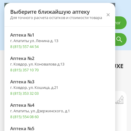
Выберите аптеку
Выберите ближайшую аптеку
×
Для точного расчета остатков и стоимости товара
Каталог
Аптека №1
г. Апатиты ул. Ленина д. 13
8 (815) 557 44 54
Аптека №2
Каталог
Оптика
Контактные линзы
г. Ковдор, ул. Коновалова д.13
Линзы ACUVUE OASYS WITH HYDRALUXE
8 (815) 357 10 70
(1 день) BC 8.5 контактные мягкие
корриг. (-7.50) №90
Аптека №3
г. Ковдор, ул. Кошица, д.21
8 (815) 353 32 03
Аптека №4
г. Апатиты, ул. Дзержинского, д.1
8 (815) 554 08 60
Аптека №5