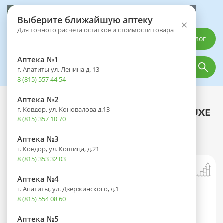
Выберите аптеку
Выберите ближайшую аптеку
×
Для точного расчета остатков и стоимости товара
Каталог
Аптека №1
г. Апатиты ул. Ленина д. 13
8 (815) 557 44 54
Аптека №2
Каталог
Оптика
Контактные линзы
г. Ковдор, ул. Коновалова д.13
Линзы ACUVUE OASYS WITH HYDRALUXE
8 (815) 357 10 70
(1 день) BC 9.0 контактные мягкие
корриг. (-4.50) №90
Аптека №3
г. Ковдор, ул. Кошица, д.21
8 (815) 353 32 03
Аптека №4
г. Апатиты, ул. Дзержинского, д.1
8 (815) 554 08 60
Аптека №5