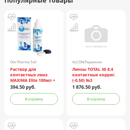
Популярные товары
Ote Pharma Sol/
ALCON/Германия
Нидерланды
Раствор для
Линзы TOTAL 30 8.4
контактных линз
контактные корриг.
MAXIMA Elite 100мл +
(-0.50) №3
контейнер
394.50 руб.
1 876.50 руб.
В корзину
В корзину