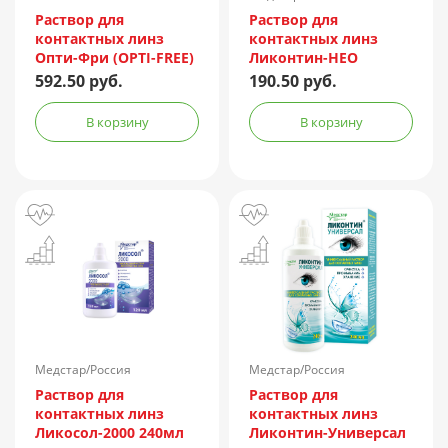
Раствор для
Раствор для
контактных линз
контактных линз
Опти-Фри (OPTI-FREE)
Ликонтин-НЕО
Express 355мл +
Мульти 60мл
592.50 руб.
190.50 руб.
контейнер
В корзину
В корзину
Медстар/Россия
Медстар/Россия
Раствор для
Раствор для
контактных линз
контактных линз
Ликосол-2000 240мл
Ликонтин-Универсал