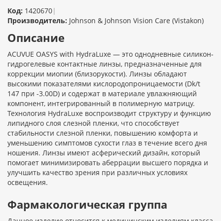
Код:
1420670
|
Производитель:
Johnson & Johnson Vision Care (Vistakon)
Описание
ACUVUE OASYS with HydraLuxe — это однодневные силикон-
гидрогелевые контактные линзы, предназначенные для
коррекции миопии (близорукости). Линзы обладают
высокими показателями кислородопроницаемости (Dk/t
147 при -3.00D) и содержат в материале увлажняющий
компонент, интегрированный в полимерную матрицу.
Технология HydraLuxe воспроизводит структуру и функцию
липидного слоя слезной пленки, что способствует
стабильности слезной пленки, повышению комфорта и
уменьшению симптомов сухости глаз в течение всего дня
ношения. Линзы имеют асферический дизайн, который
помогает минимизировать аберрации высшего порядка и
улучшить качество зрения при различных условиях
освещения.
Фармакологическая группа
Данное изделие относится к медицинским изделиям класса