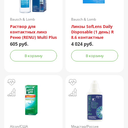
Bausch & Lomb
Bausch & Lomb
Incorporated/Италия
Раствор для
Линзы SofLens Daily
контактных линз
Disposable (1 день) R
Реню (RENU) Multi Plus
8.6 контактные
360мл + контейнер
мягкие корриг. -1,50
605 руб.
4 024 руб.
№90
В корзину
В корзину
Alcon/США
Медстар/Россия