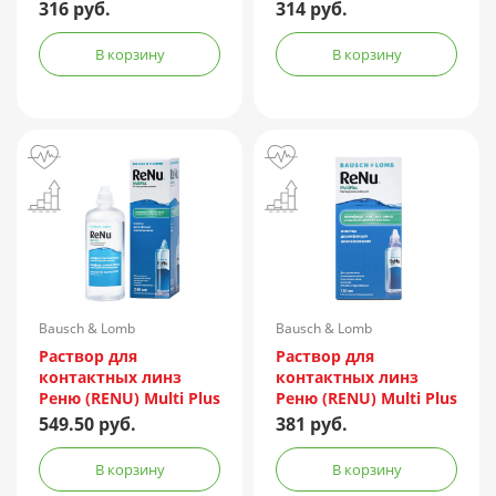
240мл
316 руб.
314 руб.
В корзину
В корзину
Bausch & Lomb
Bausch & Lomb
Incorporated/Италия
Incorporated/Италия
Раствор для
Раствор для
контактных линз
контактных линз
Реню (RENU) Multi Plus
Реню (RENU) Multi Plus
240мл + контейнер
120мл + контейнер
549.50 руб.
381 руб.
В корзину
В корзину