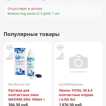
Отсутствует в аптеке
Можно под заказ (2-3 дня): 1 шт.
Популярные товары
Ote Pharma Sol/
ALCON/Германия
Нидерланды
Раствор для
Линзы TOTAL 30 8.4
контактных линз
контактные корриг.
MAXIMA Elite 100мл +
(-0.50) №3
контейнер
394.50 руб.
1 876.50 руб.