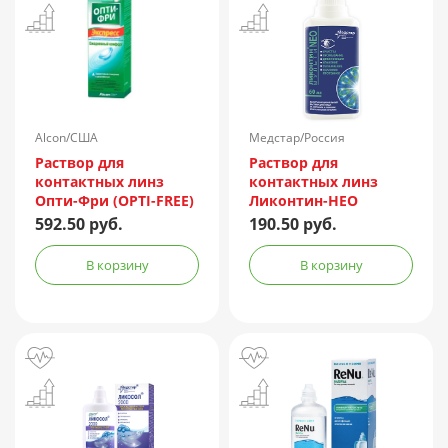
Alcon/США
Медстар/Россия
Раствор для
Раствор для
контактных линз
контактных линз
Опти-Фри (OPTI-FREE)
Ликонтин-НЕО
Express 355мл +
Мульти 60мл
592.50 руб.
190.50 руб.
контейнер
В корзину
В корзину