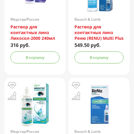
Медстар/Россия
Bausch & Lomb
Incorporated/Италия
Раствор для
Раствор для
контактных линз
контактных линз
Ликосол-2000 240мл
Реню (RENU) Multi Plus
240мл + контейнер
316 руб.
549.50 руб.
В корзину
В корзину
Медстар/Россия
Bausch & Lomb