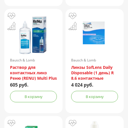
Bausch & Lomb
Bausch & Lomb
Incorporated/Италия
Раствор для
Линзы SofLens Daily
контактных линз
Disposable (1 день) R
Реню (RENU) Multi Plus
8.6 контактные
360мл + контейнер
мягкие корриг. -1,50
605 руб.
4 024 руб.
№90
В корзину
В корзину