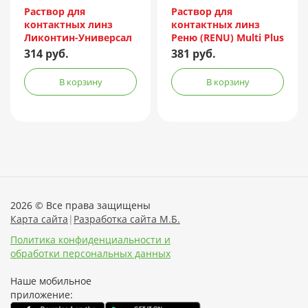
Incorporated/Италия
Раствор для
Раствор для
контактных линз
контактных линз
Ликонтин-Универсал
Реню (RENU) Multi Plus
240мл
120мл + контейнер
314 руб.
381 руб.
В корзину
В корзину
2026 © Все права защищены
Карта сайта
|
Разработка сайта М.Б.
Политика конфиденциальности и
обработки персональных данных
Наше мобильное
приложение: