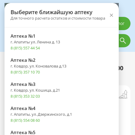
Выберите аптеку
Выберите ближайшую аптеку
×
Для точного расчета остатков и стоимости товара
Каталог
Аптека №1
г. Апатиты ул. Ленина д. 13
8 (815) 557 44 54
Аптека №2
Каталог
Оптика
Контактные линзы
г. Ковдор, ул. Коновалова д.13
Линзы ADRIA Season (90 дней) 8,6 -1,00
8 (815) 357 10 70
№2
Аптека №3
г. Ковдор, ул. Кошица, д.21
8 (815) 353 32 03
Аптека №4
г. Апатиты, ул. Дзержинского, д.1
8 (815) 554 08 60
Аптека №5