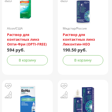
Alcon/США
Медстар/Россия
Раствор для
Раствор для
контактных линз
контактных линз
Опти-Фри (OPTI-FREE)
Ликонтин-НЕО
Express 355мл +
Мульти 60мл
594 руб.
190.50 руб.
контейнер
В корзину
В корзину