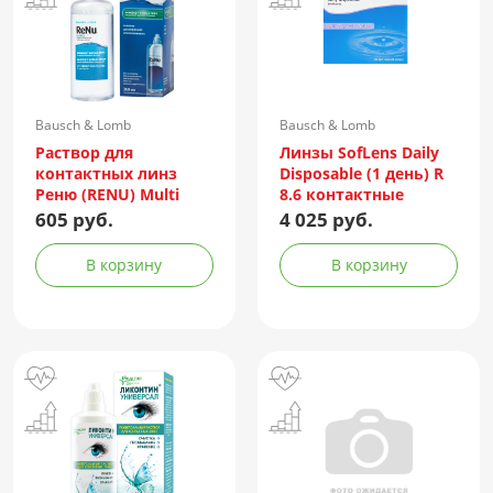
Bausch & Lomb
Bausch & Lomb
Incorporated/Италия
Раствор для
Линзы SofLens Daily
контактных линз
Disposable (1 день) R
Реню (RENU) Multi
8.6 контактные
Plus 360мл +
мягкие корриг. -1,50
605 руб.
4 025 руб.
контейнер
№90
В корзину
В корзину