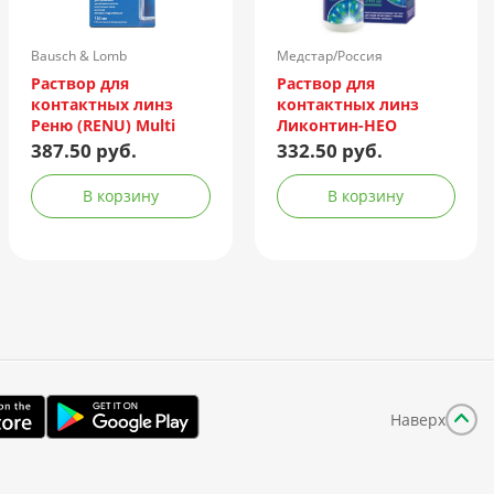
Bausch & Lomb
Медстар/Россия
Incorporated/Италия
Раствор для
Раствор для
контактных линз
контактных линз
Реню (RENU) Multi
Ликонтин-НЕО
Plus 120мл +
Мульти 240мл
387.50 руб.
332.50 руб.
контейнер
В корзину
В корзину
Наверх