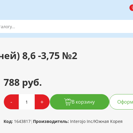
ей) 8,6 -3,75 №2
788 руб.
-
+
В корзину
Оформи
Код:
1643817
|
Производитель:
Interojo Inc/Южная Корея