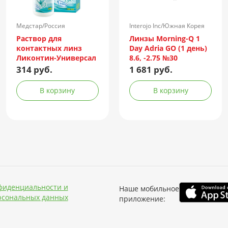
Медстар/Россия
Interojo Inc/Южная Корея
Раствор для
Линзы Morning-Q 1
контактных линз
Day Adria GO (1 день)
Ликонтин-Универсал
8.6, -2.75 №30
240мл
314 руб.
1 681 руб.
В корзину
В корзину
фиденциальности и
Наше мобильное
рсональных данных
приложение: