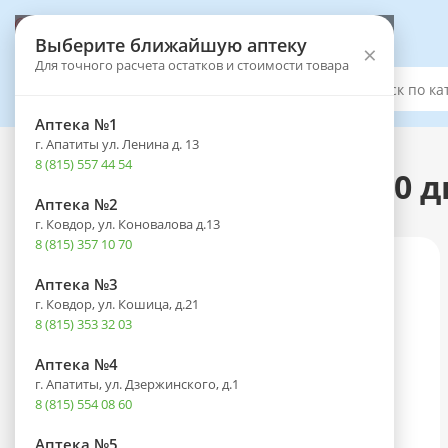
Выберите аптеку
Выберите ближайшую аптеку
×
Для точного расчета остатков и стоимости товара
Каталог
Аптека №1
г. Апатиты ул. Ленина д. 13
Каталог
-
Оптика
-
Контактные линзы
8 (815) 557 44 54
Линзы ADRIA Season (90 дн
Аптека №2
г. Ковдор, ул. Коновалова д.13
8 (815) 357 10 70
Аптека №3
г. Ковдор, ул. Кошица, д.21
8 (815) 353 32 03
Аптека №4
г. Апатиты, ул. Дзержинского, д.1
8 (815) 554 08 60
Аптека №5