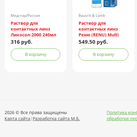
Медстар/Россия
Bausch & Lomb
Incorporated/Италия
Раствор для
Раствор для
контактных линз
контактных линз
Ликосол-2000 240мл
Реню (RENU) Multi
Plus 240мл +
316 руб.
549.50 руб.
контейнер
В корзину
В корзину
2026 © Все права защищены
Политика кон
Карта сайта
|
Разработка сайта М.Б.
обработки пе