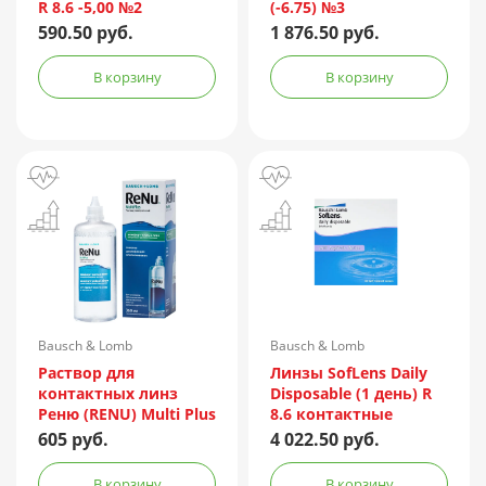
R 8.6 -5,00 №2
(-6.75) №3
590.50 руб.
1 876.50 руб.
В корзину
В корзину
Bausch & Lomb
Bausch & Lomb
Incorporated/Италия
Раствор для
Линзы SofLens Daily
контактных линз
Disposable (1 день) R
Реню (RENU) Multi Plus
8.6 контактные
360мл + контейнер
мягкие корриг. -1,50
605 руб.
4 022.50 руб.
№90
В корзину
В корзину