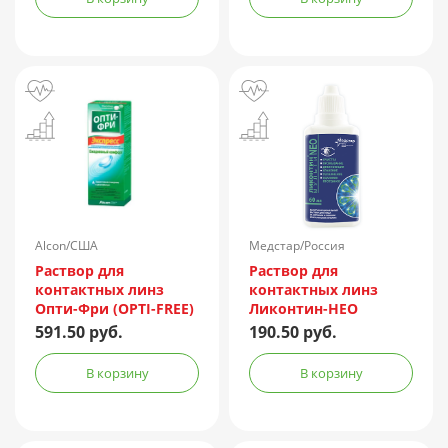
Alcon/США
Медстар/Россия
Раствор для
Раствор для
контактных линз
контактных линз
Опти-Фри (OPTI-FREE)
Ликонтин-НЕО
Express 355мл +
Мульти 60мл
591.50 руб.
190.50 руб.
контейнер
В корзину
В корзину