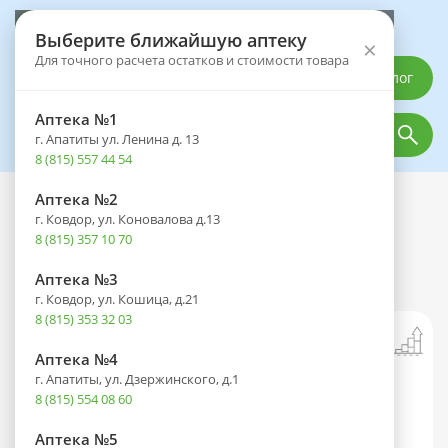
Выберите аптеку
Выберите ближайшую аптеку
×
Для точного расчета остатков и стоимости товара
Каталог
Аптека №1
г. Апатиты ул. Ленина д. 13
8 (815) 557 44 54
Аптека №2
Каталог
Оптика
Контактные линзы
г. Ковдор, ул. Коновалова д.13
Линзы Air optix Plus HydraGlyde (30
8 (815) 357 10 70
дней) BC 8.6 №6 контактные корриг.
(-1.25)
Аптека №3
г. Ковдор, ул. Кошица, д.21
8 (815) 353 32 03
Аптека №4
г. Апатиты, ул. Дзержинского, д.1
8 (815) 554 08 60
Аптека №5