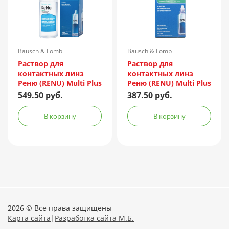
Bausch & Lomb
Bausch & Lomb
Incorporated/Италия
Incorporated/Италия
Раствор для
Раствор для
контактных линз
контактных линз
Реню (RENU) Multi Plus
Реню (RENU) Multi Plus
240мл + контейнер
120мл + контейнер
549.50 руб.
387.50 руб.
В корзину
В корзину
2026 © Все права защищены
Карта сайта
|
Разработка сайта М.Б.