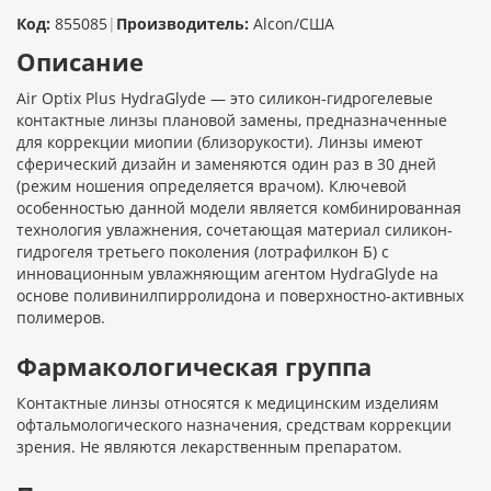
Код:
855085
|
Производитель:
Alcon/США
Описание
Air Optix Plus HydraGlyde — это силикон-гидрогелевые
контактные линзы плановой замены, предназначенные
для коррекции миопии (близорукости). Линзы имеют
сферический дизайн и заменяются один раз в 30 дней
(режим ношения определяется врачом). Ключевой
особенностью данной модели является комбинированная
технология увлажнения, сочетающая материал силикон-
гидрогеля третьего поколения (лотрафилкон Б) с
инновационным увлажняющим агентом HydraGlyde на
основе поливинилпирролидона и поверхностно-активных
полимеров.
Фармакологическая группа
Контактные линзы относятся к медицинским изделиям
офтальмологического назначения, средствам коррекции
зрения. Не являются лекарственным препаратом.