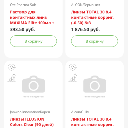
Ote Pharma Sol/
ALCON/Германия
Нидерланды
Раствор для
Линзы TOTAL 30 8.4
контактных линз
контактные корриг.
MAXIMA Elite 100мл +
(-0.50) №3
контейнер
393.50 руб.
1 876.50 руб.
В корзину
В корзину
Joowon Innovation/Корея
Alcon/США
Линзы ILLUSION
Линзы TOTAL 30 8.4
Colors Clear (90 дней)
контактные корриг.