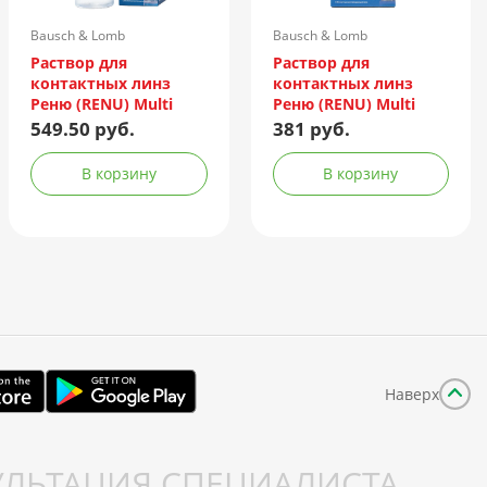
Bausch & Lomb
Bausch & Lomb
Incorporated/Италия
Incorporated/Италия
Раствор для
Раствор для
контактных линз
контактных линз
Реню (RENU) Multi
Реню (RENU) Multi
Plus 240мл +
Plus 120мл +
549.50 руб.
381 руб.
контейнер
контейнер
В корзину
В корзину
Наверх
ЛЬТАЦИЯ СПЕЦИАЛИСТА