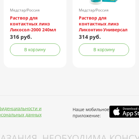
Медстар/Россия
Медстар/Россия
Раствор для
Раствор для
контактных линз
контактных линз
Ликосол-2000 240мл
Ликонтин-Универсал
240мл
316 руб.
314 руб.
В корзину
В корзину
фиденциальности и
Наше мобильное
рсональных данных
приложение:
АЗАНИЯ. НЕОБХОДИМА КОНСУ