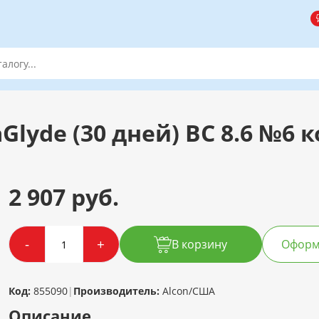
Glyde (30 дней) BC 8.6 №6 к
2 907 руб.
-
+
В корзину
Оформи
Код:
855090
|
Производитель:
Alcon/США
Описание