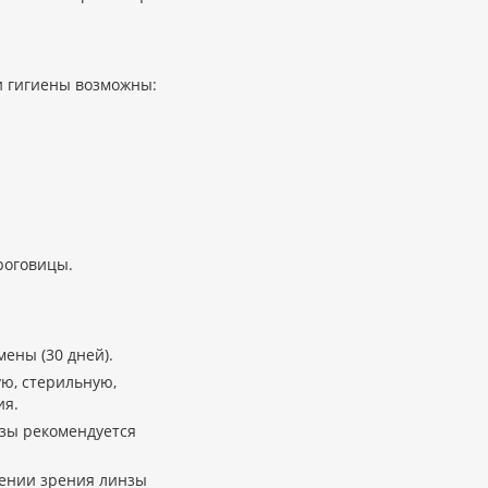
 гигиены возможны:
роговицы.
ены (30 дней).
ю, стерильную,
ия.
зы рекомендуется
шении зрения линзы