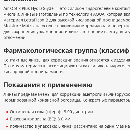
Air Optix Plus HydraGlyde — это силикон-гидрогелевые конта
миопии. Линзы изготовлены по технологии AQUA, которая вк
материал Lotrafilcon B для высокой кислородной проницаемос
Moisture Matrix на основе поливинилпирролидона и поверхн
для сохранения увлажненности линзы в течение всего дня и
отложений.
Фармакологическая группа (классиф
Контактные линзы для коррекции зрения относятся к издели
По типу материала классифицируются как силикон-гидрогеле
кислородной проницаемости.
Показания к применению
Линзы предназначены для коррекции аметропии (близорукос
нормированной кривизной роговицы. Конкретные параметры
Оптическая сила (сфера): -3.00 диоптрии
Базовая кривизна (BC): 8.6 мм
Количество в упаковке: 6 линз (рассчитано на один глаз на