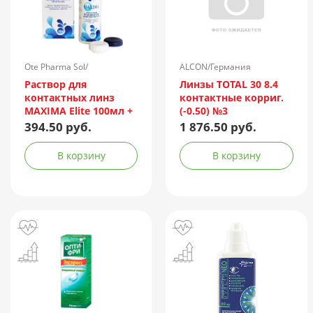
Ote Pharma Sol/
ALCON/Германия
Нидерланды
Раствор для
Линзы TOTAL 30 8.4
контактных линз
контактные корриг.
MAXIMA Elite 100мл +
(-0.50) №3
контейнер
394.50 руб.
1 876.50 руб.
В корзину
В корзину