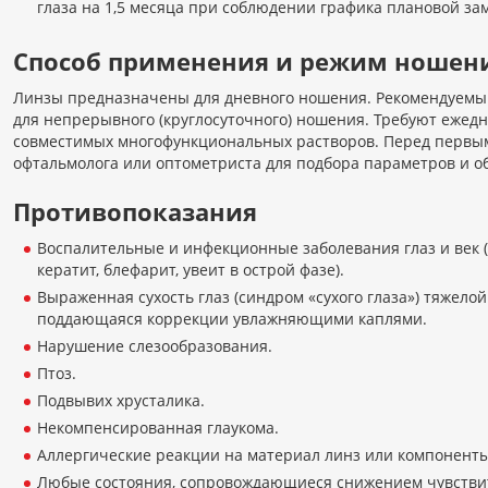
глаза на 1,5 месяца при соблюдении графика плановой зам
Способ применения и режим ношен
Линзы предназначены для дневного ношения. Рекомендуемый
для непрерывного (круглосуточного) ношения. Требуют ежед
совместимых многофункциональных растворов. Перед первым
офтальмолога или оптометриста для подбора параметров и 
Противопоказания
Воспалительные и инфекционные заболевания глаз и век 
кератит, блефарит, увеит в острой фазе).
Выраженная сухость глаз (синдром «сухого глаза») тяжелой
поддающаяся коррекции увлажняющими каплями.
Нарушение слезообразования.
Птоз.
Подвывих хрусталика.
Некомпенсированная глаукома.
Аллергические реакции на материал линз или компоненты 
Любые состояния, сопровождающиеся снижением чувстви