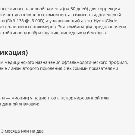
ктные линзы плановой замены (на 30 дней) для коррекции
лючает два ключевых компонента: силикон-гидрогелевый
ти (Dk/t 138 @ -3.00D) и увлажняющий агент HydraGlyde
остно-активных полимеров. Эта комбинация предназначена
 устойчивости к образованию липидных и белковых
икация)
ям медицинского назначения офтальмологического профиля.
вые линзы второго поколения с высокими показателями
ти — миопии) у пациентов с ненормированной или
 данной упаковки:
 3 месяца или на два