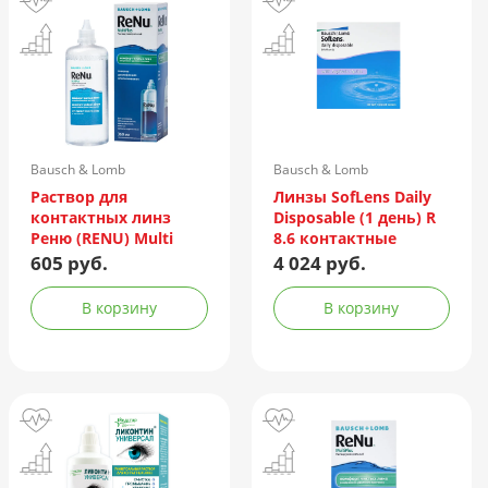
Bausch & Lomb
Bausch & Lomb
Incorporated/Италия
Раствор для
Линзы SofLens Daily
контактных линз
Disposable (1 день) R
Реню (RENU) Multi
8.6 контактные
Plus 360мл +
мягкие корриг. -1,50
605 руб.
4 024 руб.
контейнер
№90
В корзину
В корзину