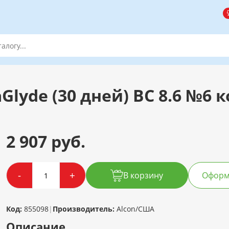
Glyde (30 дней) BC 8.6 №6 к
2 907 руб.
-
+
В корзину
Оформи
Код:
855098
|
Производитель:
Alcon/США
Описание