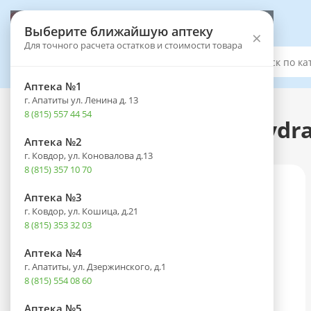
Выберите аптеку
Выберите ближайшую аптеку
×
Для точного расчета остатков и стоимости товара
Каталог
Аптека №1
г. Апатиты ул. Ленина д. 13
Каталог
-
Оптика
-
Контактные линзы
8 (815) 557 44 54
Линзы Air optix Plus Hydra
Аптека №2
г. Ковдор, ул. Коновалова д.13
8 (815) 357 10 70
Аптека №3
г. Ковдор, ул. Кошица, д.21
8 (815) 353 32 03
Аптека №4
г. Апатиты, ул. Дзержинского, д.1
8 (815) 554 08 60
Аптека №5