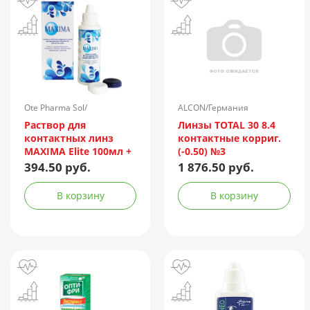
Ote Pharma Sol/
ALCON/Германия
Нидерланды
Раствор для
Линзы TOTAL 30 8.4
контактных линз
контактные корриг.
MAXIMA Elite 100мл +
(-0.50) №3
контейнер
394.50 руб.
1 876.50 руб.
В корзину
В корзину