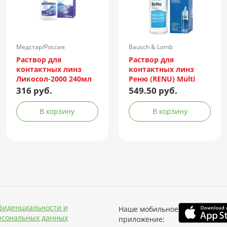
Медстар/Россия
Bausch & Lomb
Incorporated/Италия
Раствор для
Раствор для
контактных линз
контактных линз
Ликосол-2000 240мл
Реню (RENU) Multi
Plus 240мл +
316 руб.
549.50 руб.
контейнер
В корзину
В корзину
фиденциальности и
Наше мобильное
рсональных данных
приложение: