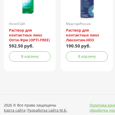
Alcon/США
Медстар/Россия
Раствор для
Раствор для
контактных линз
контактных линз
Опти-Фри (OPTI-FREE)
Ликонтин-НЕО
Express 355мл +
Мульти 60мл
592.50 руб.
190.50 руб.
контейнер
В корзину
В корзину
2026 © Все права защищены
Политика кон
Карта сайта
|
Разработка сайта М.Б.
обработки пе