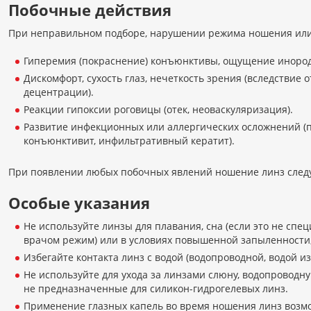
Побочные действия
При неправильном подборе, нарушении режима ношения или
Гиперемия (покраснение) конъюнктивы, ощущение инородн
Дискомфорт, сухость глаз, нечеткость зрения (вследствие 
децентрации).
Реакции гипоксии роговицы (отек, неоваскуляризация).
Развитие инфекционных или аллергических осложнений 
конъюнктивит, инфильтративный кератит).
При появлении любых побочных явлений ношение линз следуе
Особые указания
Не используйте линзы для плавания, сна (если это не сп
врачом режим) или в условиях повышенной запыленности
Избегайте контакта линз с водой (водопроводной, водой из
Не используйте для ухода за линзами слюну, водопроводну
не предназначенные для силикон-гидрогелевых линз.
Применение глазных капель во время ношения линз возмо