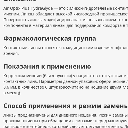
Air Optix Plus HydraGlyde — это силикон-гидрогелевые конта
миопии. Линзы обладают высокой кислородной проницаемостью
Поверхность линзы модифицирована с использованием техно
компоненты в материал линзы для поддержания комфорта в т
Фармакологическая группа
Контактные линзы относятся к медицинским изделиям офталь
зрения.
Показания к применению
Коррекция миопии (близорукости) у пациентов с отсутствие
контактных линз. Параметры данной упаковки: сферические л
8.6 мм, в количестве 6 штук (рассчитано на ношение двумя 
в месяц).
Способ применения и режим замен
Линзы предназначены для дневного ношения. Режим замены —
правила гигиены при обращении с линзами: перед манипуля
растворе в контейнере, который следует регулярно менять.