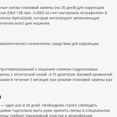
ктные линзы плановой замены (на 30 дней) для коррекции
 (Dk/t 138 при -3.00D) за счет материала лотрафилкон Б.
логии HydraGlyde, которая интегрирует увлажняющие
ечение всего дня ношения.
мологического назначения, средствам для коррекции
м противопоказаний к ношению силикон-гидрогелевых
инзы с оптической силой -4.75 диоптрии, базовой кривизной
глазами в течение 3 месяцев при режиме плановой замены раз
ы
 один раз в 30 дней. Необходимо строго соблюдать
циями тщательно мыть руки, хранить линзы в специальном
 Линзы требуют ежедневной очистки и дезинфекции