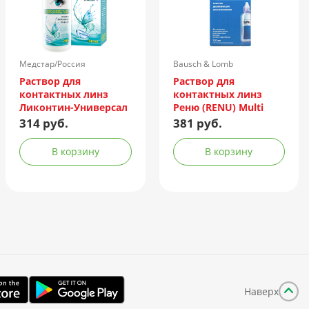
Медстар/Россия
Bausch & Lomb
Incorporated/Италия
Раствор для
Раствор для
контактных линз
контактных линз
Ликонтин-Универсал
Реню (RENU) Multi
240мл
Plus 120мл +
314 руб.
381 руб.
контейнер
В корзину
В корзину
Наверх