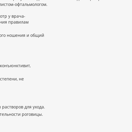
истом-офтальмологом.
тр у врача-
ения правилам
ого ношения и общий
(конъюнктивит,
 степени, не
растворов для ухода.
тельности роговицы.