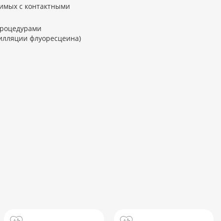
тимых с контактными
процедурами
илляции флуоресцеина)