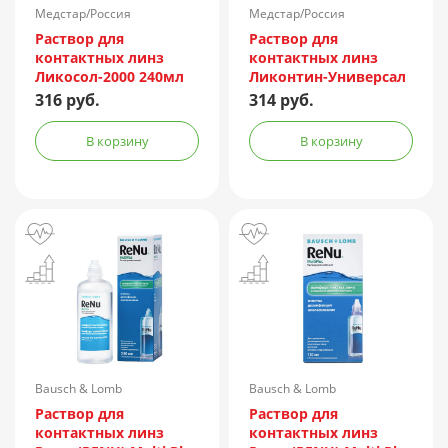
Медстар/Россия
Медстар/Россия
Раствор для
Раствор для
контактных линз
контактных линз
Ликосол-2000 240мл
Ликонтин-Универсал
240мл
316 руб.
314 руб.
В корзину
В корзину
Bausch & Lomb
Bausch & Lomb
Incorporated/Италия
Incorporated/Италия
Раствор для
Раствор для
контактных линз
контактных линз