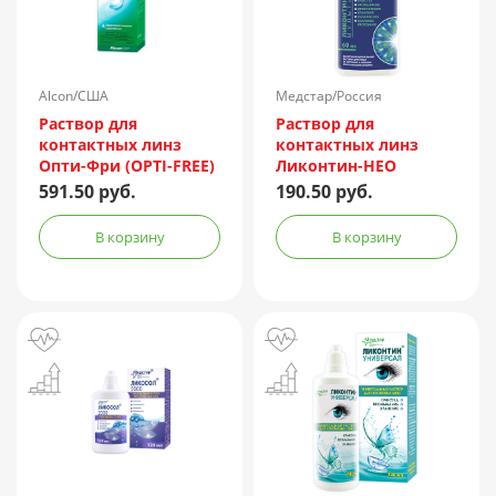
Alcon/США
Медстар/Россия
Раствор для
Раствор для
контактных линз
контактных линз
Опти-Фри (OPTI-FREE)
Ликонтин-НЕО
Express 355мл +
Мульти 60мл
591.50 руб.
190.50 руб.
контейнер
В корзину
В корзину