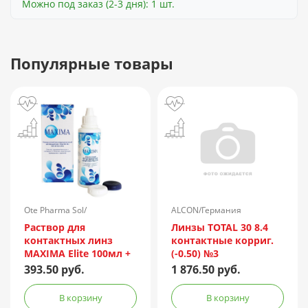
Можно под заказ (2-3 дня): 1 шт.
Популярные товары
Ote Pharma Sol/
ALCON/Германия
Нидерланды
Раствор для
Линзы TOTAL 30 8.4
контактных линз
контактные корриг.
MAXIMA Elite 100мл +
(-0.50) №3
контейнер
393.50 руб.
1 876.50 руб.
В корзину
В корзину