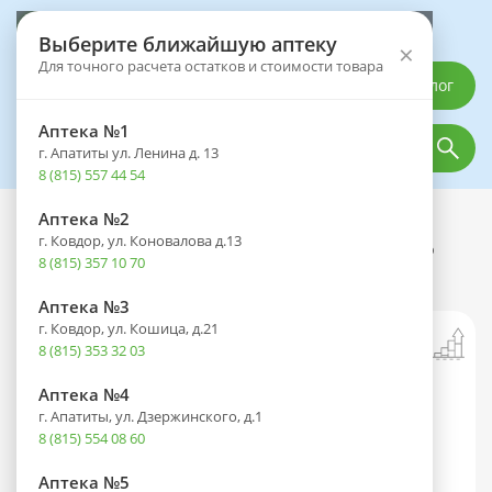
Выберите аптеку
Выберите ближайшую аптеку
×
Для точного расчета остатков и стоимости товара
Каталог
Аптека №1
г. Апатиты ул. Ленина д. 13
8 (815) 557 44 54
Аптека №2
Каталог
Оптика
Контактные линзы
г. Ковдор, ул. Коновалова д.13
Линзы Biotrue Oneday (1 день) BC 8.6
8 (815) 357 10 70
контактные корриг. №90 (-1,25)
Аптека №3
г. Ковдор, ул. Кошица, д.21
8 (815) 353 32 03
Аптека №4
г. Апатиты, ул. Дзержинского, д.1
8 (815) 554 08 60
Аптека №5