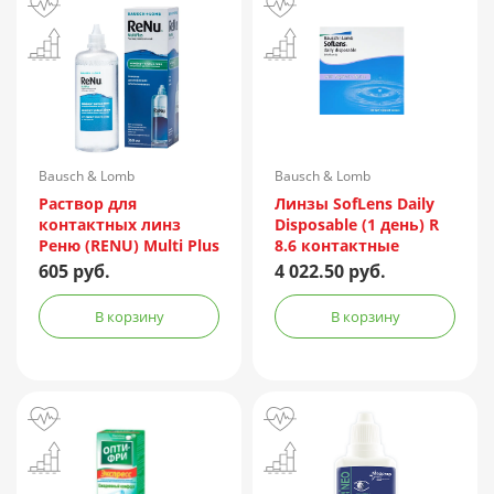
Bausch & Lomb
Bausch & Lomb
Incorporated/Италия
Раствор для
Линзы SofLens Daily
контактных линз
Disposable (1 день) R
Реню (RENU) Multi Plus
8.6 контактные
360мл + контейнер
мягкие корриг. -1,50
605 руб.
4 022.50 руб.
№90
В корзину
В корзину