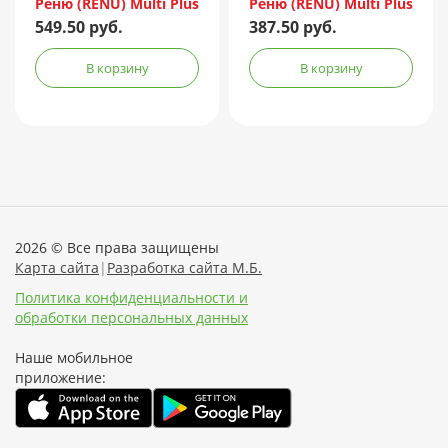
Реню (RENU) Multi Plus
Реню (RENU) Multi Plus
240мл + контейнер
120мл + контейнер
549.50 руб.
387.50 руб.
В корзину
В корзину
2026 © Все права защищены
Карта сайта
|
Разработка сайта М.Б.
Политика конфиденциальности и
обработки персональных данных
Наше мобильное
приложение: