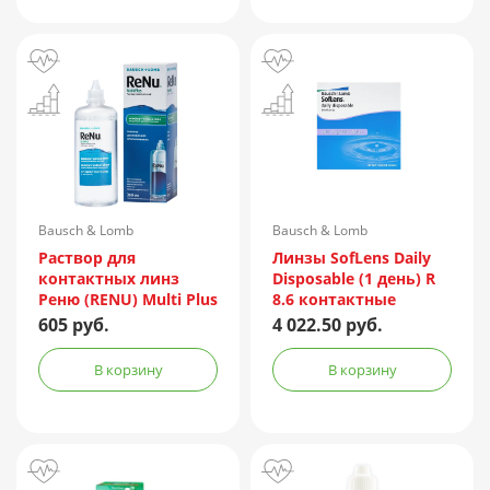
Bausch & Lomb
Bausch & Lomb
Incorporated/Италия
Раствор для
Линзы SofLens Daily
контактных линз
Disposable (1 день) R
Реню (RENU) Multi Plus
8.6 контактные
360мл + контейнер
мягкие корриг. -1,50
605 руб.
4 022.50 руб.
№90
В корзину
В корзину