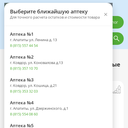
Выберите аптеку
Выберите ближайшую аптеку
×
Для точного расчета остатков и стоимости товара
Каталог
Аптека №1
г. Апатиты ул. Ленина д. 13
8 (815) 557 44 54
Аптека №2
Каталог
Оптика
Контактные линзы
г. Ковдор, ул. Коновалова д.13
Линзы CLEAR 55A (30 дней) контактные
8 (815) 357 10 70
R 8.7 -4,50 №6
Аптека №3
г. Ковдор, ул. Кошица, д.21
8 (815) 353 32 03
Аптека №4
г. Апатиты, ул. Дзержинского, д.1
8 (815) 554 08 60
Аптека №5