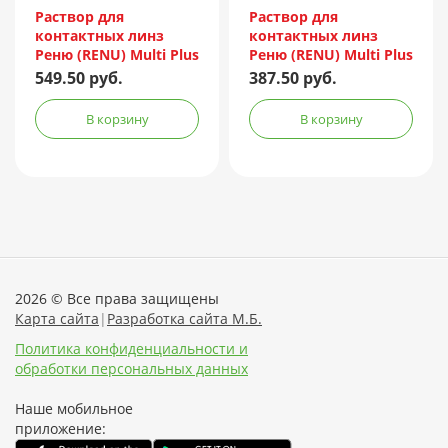
Incorporated/Италия
Incorporated/Италия
Раствор для
Раствор для
контактных линз
контактных линз
Реню (RENU) Multi Plus
Реню (RENU) Multi Plus
240мл + контейнер
120мл + контейнер
549.50 руб.
387.50 руб.
В корзину
В корзину
2026 © Все права защищены
Карта сайта
|
Разработка сайта М.Б.
Политика конфиденциальности и
обработки персональных данных
Наше мобильное
приложение: