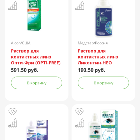
Alcon/США
Медстар/Россия
Раствор для
Раствор для
контактных линз
контактных линз
Опти-Фри (OPTI-FREE)
Ликонтин-НЕО
Express 355мл +
Мульти 60мл
591.50 руб.
190.50 руб.
контейнер
В корзину
В корзину