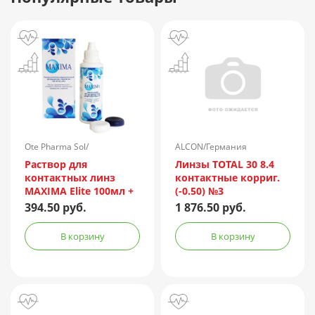
Ote Pharma Sol/
ALCON/Германия
Нидерланды
Раствор для
Линзы TOTAL 30 8.4
контактных линз
контактные корриг.
MAXIMA Elite 100мл +
(-0.50) №3
контейнер
394.50 руб.
1 876.50 руб.
В корзину
В корзину