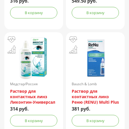
316 руб.
549.50 руб.
В корзину
В корзину
Медстар/Россия
Bausch & Lomb
Incorporated/Италия
Раствор для
Раствор для
контактных линз
контактных линз
Ликонтин-Универсал
Реню (RENU) Multi Plus
240мл
120мл + контейнер
314 руб.
381 руб.
В корзину
В корзину