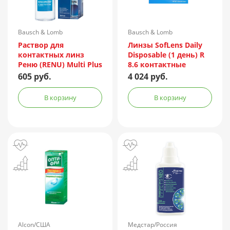
Bausch & Lomb
Bausch & Lomb
Incorporated/Италия
Раствор для
Линзы SofLens Daily
контактных линз
Disposable (1 день) R
Реню (RENU) Multi Plus
8.6 контактные
360мл + контейнер
мягкие корриг. -1,50
605 руб.
4 024 руб.
№90
В корзину
В корзину
Alcon/США
Медстар/Россия