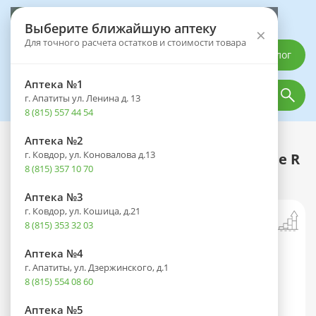
Выберите аптеку
Выберите ближайшую аптеку
×
Для точного расчета остатков и стоимости товара
Каталог
Аптека №1
г. Апатиты ул. Ленина д. 13
8 (815) 557 44 54
Аптека №2
Каталог
Оптика
Контактные линзы
г. Ковдор, ул. Коновалова д.13
Линзы CLEAR 58 (30 дней) контактные R
8 (815) 357 10 70
8.7 -8,00 №6
Аптека №3
г. Ковдор, ул. Кошица, д.21
8 (815) 353 32 03
Аптека №4
г. Апатиты, ул. Дзержинского, д.1
8 (815) 554 08 60
Аптека №5