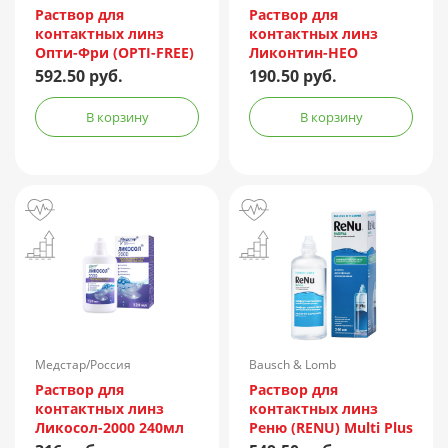
Раствор для
Раствор для
контактных линз
контактных линз
Опти-Фри (OPTI-FREE)
Ликонтин-НЕО
Express 355мл +
Мульти 60мл
592.50 руб.
190.50 руб.
контейнер
В корзину
В корзину
Медстар/Россия
Bausch & Lomb
Incorporated/Италия
Раствор для
Раствор для
контактных линз
контактных линз
Ликосол-2000 240мл
Реню (RENU) Multi Plus
240мл + контейнер