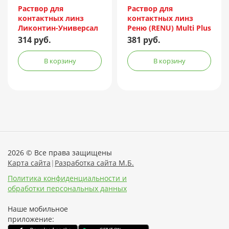
Incorporated/Италия
Раствор для
Раствор для
контактных линз
контактных линз
Ликонтин-Универсал
Реню (RENU) Multi Plus
240мл
120мл + контейнер
314 руб.
381 руб.
В корзину
В корзину
2026 © Все права защищены
Карта сайта
|
Разработка сайта М.Б.
Политика конфиденциальности и
обработки персональных данных
Наше мобильное
приложение: