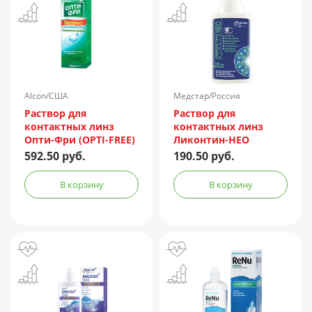
Alcon/США
Медстар/Россия
Раствор для
Раствор для
контактных линз
контактных линз
Опти-Фри (OPTI-FREE)
Ликонтин-НЕО
Express 355мл +
Мульти 60мл
592.50 руб.
190.50 руб.
контейнер
В корзину
В корзину