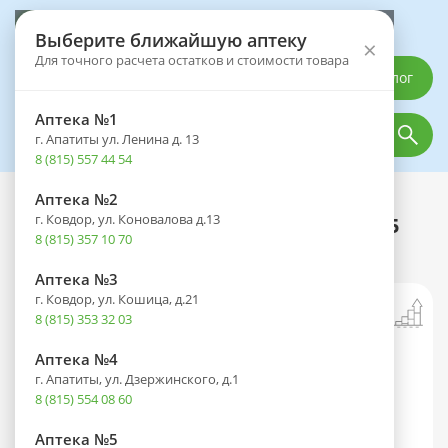
Выберите аптеку
Выберите ближайшую аптеку
×
Для точного расчета остатков и стоимости товара
Каталог
Аптека №1
г. Апатиты ул. Ленина д. 13
8 (815) 557 44 54
Аптека №2
Каталог
Оптика
Контактные линзы
г. Ковдор, ул. Коновалова д.13
Линзы DAILIES TOTAL 1 (1 день) BC 8.5
8 (815) 357 10 70
контактные корриг. (-2,25) №30
Аптека №3
г. Ковдор, ул. Кошица, д.21
8 (815) 353 32 03
Аптека №4
г. Апатиты, ул. Дзержинского, д.1
8 (815) 554 08 60
Аптека №5