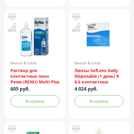
Bausch & Lomb
Bausch & Lomb
Incorporated/Италия
Раствор для
Линзы SofLens Daily
контактных линз
Disposable (1 день) R
Реню (RENU) Multi Plus
8.6 контактные
360мл + контейнер
мягкие корриг. -1,50
605 руб.
4 024 руб.
№90
В корзину
В корзину