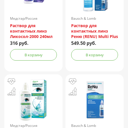
Медстар/Россия
Bausch & Lomb
Incorporated/Италия
Раствор для
Раствор для
контактных линз
контактных линз
Ликосол-2000 240мл
Реню (RENU) Multi Plus
240мл + контейнер
316 руб.
549.50 руб.
В корзину
В корзину
Медстар/Россия
Bausch & Lomb