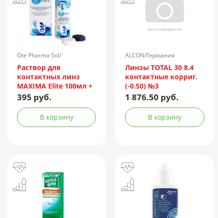
Ote Pharma Sol/
ALCON/Германия
Нидерланды
Раствор для
Линзы TOTAL 30 8.4
контактных линз
контактные корриг.
MAXIMA Elite 100мл +
(-0.50) №3
контейнер
395 руб.
1 876.50 руб.
В корзину
В корзину