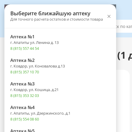
Выберите аптеку
Выберите ближайшую аптеку
×
Для точного расчета остатков и стоимости товара
Каталог
Аптека №1
г. Апатиты ул. Ленина д. 13
Каталог
-
Оптика
-
Контактные линзы
8 (815) 557 44 54
Линзы DAILIES TOTAL 1 (1 
Аптека №2
г. Ковдор, ул. Коновалова д.13
8 (815) 357 10 70
Аптека №3
г. Ковдор, ул. Кошица, д.21
8 (815) 353 32 03
Аптека №4
г. Апатиты, ул. Дзержинского, д.1
8 (815) 554 08 60
Аптека №5