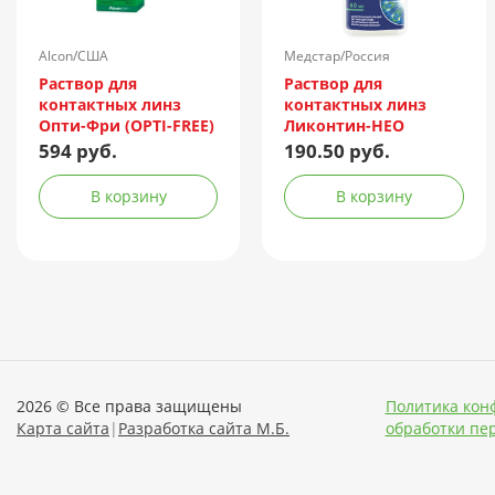
Alcon/США
Медстар/Россия
Раствор для
Раствор для
контактных линз
контактных линз
Опти-Фри (OPTI-FREE)
Ликонтин-НЕО
Express 355мл +
Мульти 60мл
594 руб.
190.50 руб.
контейнер
В корзину
В корзину
2026 © Все права защищены
Политика кон
Карта сайта
|
Разработка сайта М.Б.
обработки пе