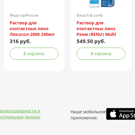
Медстар/Россия
Bausch & Lomb
Incorporated/Италия
Раствор для
Раствор для
контактных линз
контактных линз
Ликосол-2000 240мл
Реню (RENU) Multi
Plus 240мл +
316 руб.
549.50 руб.
контейнер
В корзину
В корзину
фиденциальности и
Наше мобильное
рсональных данных
приложение: