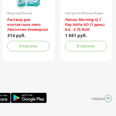
Медстар/Россия
Interojo Inc/Южная Корея
Раствор для
Линзы Morning-Q 1
контактных линз
Day Adria GO (1 день)
Ликонтин-Универсал
8.6, -2.75 №30
240мл
314 руб.
1 681 руб.
В корзину
В корзину
Наверх