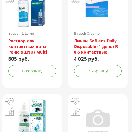
Bausch & Lomb
Bausch & Lomb
Incorporated/Италия
Раствор для
Линзы SofLens Daily
контактных линз
Disposable (1 день) R
Реню (RENU) Multi
8.6 контактные
Plus 360мл +
мягкие корриг. -1,50
605 руб.
4 025 руб.
контейнер
№90
В корзину
В корзину