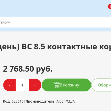
день) BC 8.5 контактные кор
2 768.50 руб.
-
+
В корзину
Оформи
Код:
628616
|
Производитель:
Alcon/США