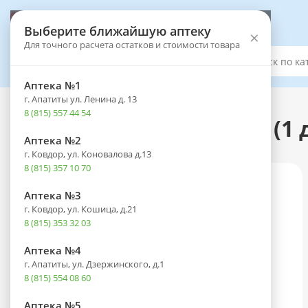
Выберите аптеку
Выберите ближайшую аптеку
×
Для точного расчета остатков и стоимости товара
Каталог
Аптека №1
г. Апатиты ул. Ленина д. 13
Каталог
-
Оптика
-
Контактные линзы
8 (815) 557 44 54
Линзы DAILIES TOTAL 1 (1 
Аптека №2
г. Ковдор, ул. Коновалова д.13
8 (815) 357 10 70
Аптека №3
г. Ковдор, ул. Кошица, д.21
8 (815) 353 32 03
Аптека №4
г. Апатиты, ул. Дзержинского, д.1
8 (815) 554 08 60
Аптека №5