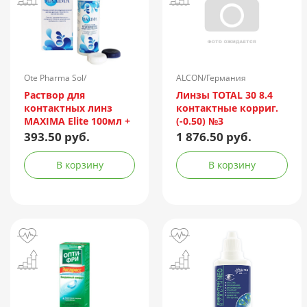
Ote Pharma Sol/
ALCON/Германия
Нидерланды
Раствор для
Линзы TOTAL 30 8.4
контактных линз
контактные корриг.
MAXIMA Elite 100мл +
(-0.50) №3
контейнер
393.50 руб.
1 876.50 руб.
В корзину
В корзину