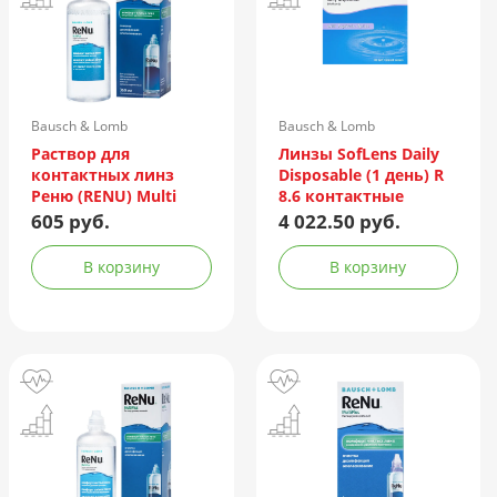
Bausch & Lomb
Bausch & Lomb
Incorporated/Италия
Раствор для
Линзы SofLens Daily
контактных линз
Disposable (1 день) R
Реню (RENU) Multi
8.6 контактные
Plus 360мл +
мягкие корриг. -1,50
605 руб.
4 022.50 руб.
контейнер
№90
В корзину
В корзину