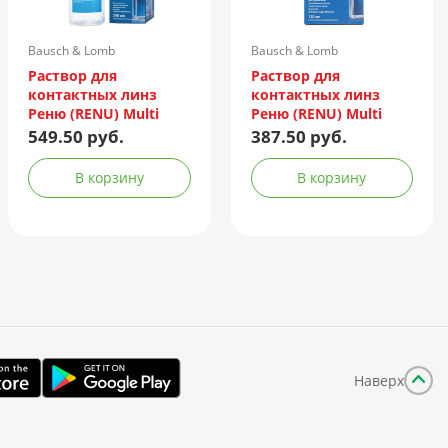
Bausch & Lomb
Bausch & Lomb
Incorporated/Италия
Incorporated/Италия
Раствор для
Раствор для
контактных линз
контактных линз
Реню (RENU) Multi
Реню (RENU) Multi
Plus 240мл +
Plus 120мл +
549.50 руб.
387.50 руб.
контейнер
контейнер
В корзину
В корзину
Наверх