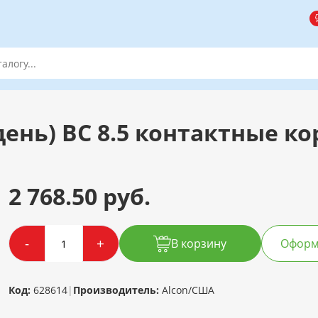
день) BC 8.5 контактные кор
2 768.50 руб.
-
+
В корзину
Оформи
Код:
628614
|
Производитель:
Alcon/США