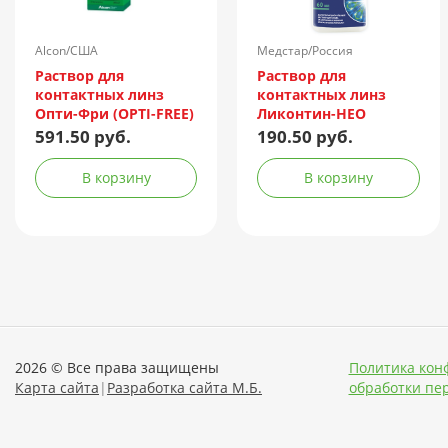
Alcon/США
Медстар/Россия
Раствор для
Раствор для
контактных линз
контактных линз
Опти-Фри (OPTI-FREE)
Ликонтин-НЕО
Express 355мл +
Мульти 60мл
591.50 руб.
190.50 руб.
контейнер
В корзину
В корзину
2026 © Все права защищены
Политика кон
Карта сайта
|
Разработка сайта М.Б.
обработки пе