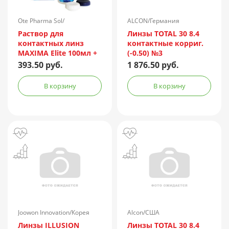
Ote Pharma Sol/
ALCON/Германия
Нидерланды
Раствор для
Линзы TOTAL 30 8.4
контактных линз
контактные корриг.
MAXIMA Elite 100мл +
(-0.50) №3
контейнер
393.50 руб.
1 876.50 руб.
В корзину
В корзину
Joowon Innovation/Корея
Alcon/США
Линзы ILLUSION
Линзы TOTAL 30 8.4