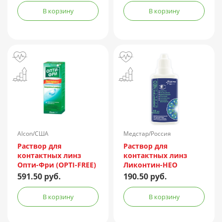
В корзину
В корзину
Alcon/США
Медстар/Россия
Раствор для
Раствор для
контактных линз
контактных линз
Опти-Фри (OPTI-FREE)
Ликонтин-НЕО
Express 355мл +
Мульти 60мл
591.50 руб.
190.50 руб.
контейнер
В корзину
В корзину