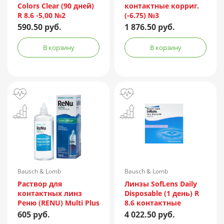
Colors Clear (90 дней)
контактные корриг.
R 8.6 -5,00 №2
(-6.75) №3
590.50 руб.
1 876.50 руб.
В корзину
В корзину
Bausch & Lomb
Bausch & Lomb
Incorporated/Италия
Раствор для
Линзы SofLens Daily
контактных линз
Disposable (1 день) R
Реню (RENU) Multi Plus
8.6 контактные
360мл + контейнер
мягкие корриг. -1,50
605 руб.
4 022.50 руб.
№90