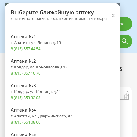
Выберите аптеку
Выберите ближайшую аптеку
×
Для точного расчета остатков и стоимости товара
Каталог
Аптека №1
г. Апатиты ул. Ленина д. 13
8 (815) 557 44 54
Аптека №2
Каталог
Оптика
Контактные линзы
г. Ковдор, ул. Коновалова д.13
Линзы DAILIES TOTAL 1 (1 день) BC 8.5
8 (815) 357 10 70
контактные корриг. (-6,50) №90
Аптека №3
г. Ковдор, ул. Кошица, д.21
8 (815) 353 32 03
Аптека №4
г. Апатиты, ул. Дзержинского, д.1
8 (815) 554 08 60
Аптека №5