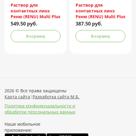
Incorporated/Италия
Incorporated/Италия
Раствор для
Раствор для
контактных линз
контактных линз
Реню (RENU) Multi Plus
Реню (RENU) Multi Plus
240мл + контейнер
120мл + контейнер
549.50 руб.
387.50 руб.
В корзину
В корзину
2026 © Все права защищены
Карта сайта
|
Разработка сайта М.Б.
Политика конфиденциальности и
обработки персональных данных
Наше мобильное
приложение: