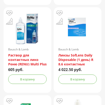
Bausch & Lomb
Bausch & Lomb
Incorporated/Италия
Раствор для
Линзы SofLens Daily
контактных линз
Disposable (1 день) R
Реню (RENU) Multi Plus
8.6 контактные
360мл + контейнер
мягкие корриг. -1,50
605 руб.
4 022.50 руб.
№90
В корзину
В корзину