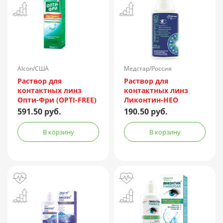
Alcon/США
Медстар/Россия
Раствор для
Раствор для
контактных линз
контактных линз
Опти-Фри (OPTI-FREE)
Ликонтин-НЕО
Express 355мл +
Мульти 60мл
591.50 руб.
190.50 руб.
контейнер
В корзину
В корзину