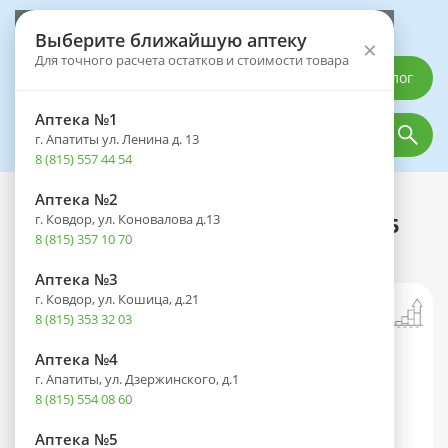
Выберите аптеку
Выберите ближайшую аптеку
×
Для точного расчета остатков и стоимости товара
Каталог
Аптека №1
г. Апатиты ул. Ленина д. 13
8 (815) 557 44 54
Аптека №2
Каталог
Оптика
Контактные линзы
г. Ковдор, ул. Коновалова д.13
Линзы DAILIES TOTAL 1 (1 день) BC 8.5
8 (815) 357 10 70
контактные корриг. (-7,50) №90
Аптека №3
г. Ковдор, ул. Кошица, д.21
8 (815) 353 32 03
Аптека №4
г. Апатиты, ул. Дзержинского, д.1
8 (815) 554 08 60
Аптека №5