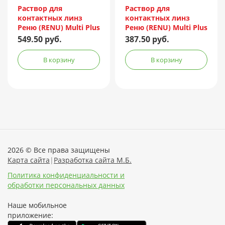
Incorporated/Италия
Incorporated/Италия
Раствор для
Раствор для
контактных линз
контактных линз
Реню (RENU) Multi Plus
Реню (RENU) Multi Plus
240мл + контейнер
120мл + контейнер
549.50 руб.
387.50 руб.
В корзину
В корзину
2026 © Все права защищены
Карта сайта
|
Разработка сайта М.Б.
Политика конфиденциальности и
обработки персональных данных
Наше мобильное
приложение: