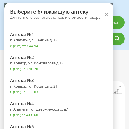
Выберите аптеку
Выберите ближайшую аптеку
×
Для точного расчета остатков и стоимости товара
Каталог
Аптека №1
г. Апатиты ул. Ленина д. 13
8 (815) 557 44 54
Аптека №2
Каталог
Оптика
Контактные линзы
г. Ковдор, ул. Коновалова д.13
Линзы ILLUSION Colors ELEGANCE (90
8 (815) 357 10 70
дней) R 8.6 -4,00 №2 green
Аптека №3
г. Ковдор, ул. Кошица, д.21
8 (815) 353 32 03
Аптека №4
г. Апатиты, ул. Дзержинского, д.1
8 (815) 554 08 60
Аптека №5