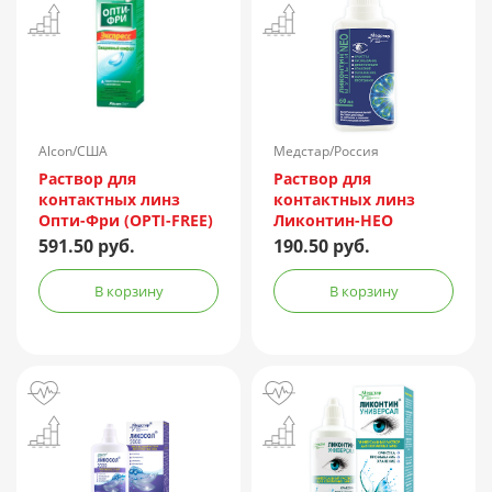
Alcon/США
Медстар/Россия
Раствор для
Раствор для
контактных линз
контактных линз
Опти-Фри (OPTI-FREE)
Ликонтин-НЕО
Express 355мл +
Мульти 60мл
591.50 руб.
190.50 руб.
контейнер
В корзину
В корзину