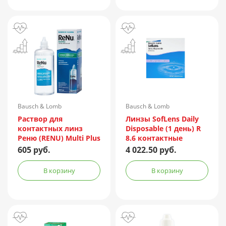
Bausch & Lomb
Bausch & Lomb
Incorporated/Италия
Раствор для
Линзы SofLens Daily
контактных линз
Disposable (1 день) R
Реню (RENU) Multi Plus
8.6 контактные
360мл + контейнер
мягкие корриг. -1,50
605 руб.
4 022.50 руб.
№90
В корзину
В корзину