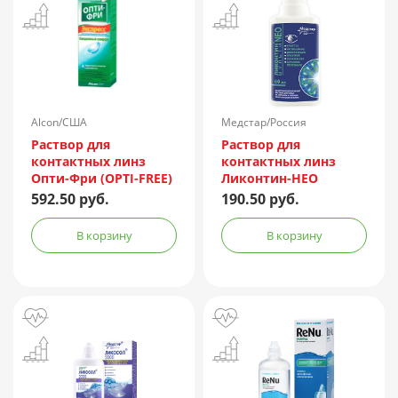
Alcon/США
Медстар/Россия
Раствор для
Раствор для
контактных линз
контактных линз
Опти-Фри (OPTI-FREE)
Ликонтин-НЕО
Express 355мл +
Мульти 60мл
592.50 руб.
190.50 руб.
контейнер
В корзину
В корзину