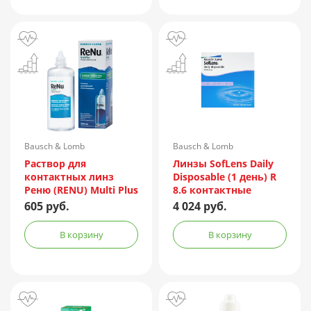
Bausch & Lomb
Bausch & Lomb
Incorporated/Италия
Раствор для
Линзы SofLens Daily
контактных линз
Disposable (1 день) R
Реню (RENU) Multi Plus
8.6 контактные
360мл + контейнер
мягкие корриг. -1,50
605 руб.
4 024 руб.
№90
В корзину
В корзину