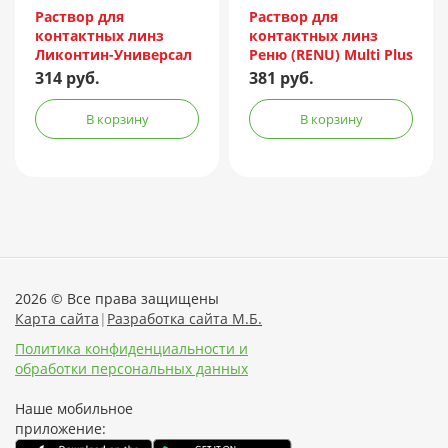
Incorporated/Италия
Раствор для
Раствор для
контактных линз
контактных линз
Ликонтин-Универсал
Реню (RENU) Multi Plus
240мл
120мл + контейнер
314 руб.
381 руб.
В корзину
В корзину
2026 © Все права защищены
Карта сайта
|
Разработка сайта М.Б.
Политика конфиденциальности и
обработки персональных данных
Наше мобильное
приложение: