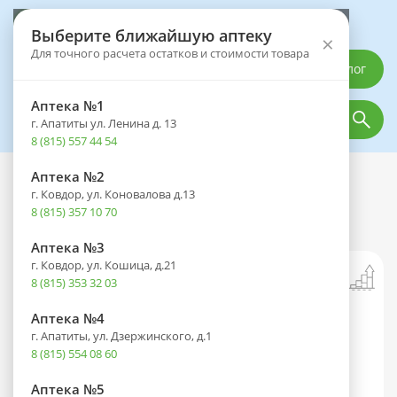
Выберите аптеку
Выберите ближайшую аптеку
×
Для точного расчета остатков и стоимости товара
Каталог
Аптека №1
г. Апатиты ул. Ленина д. 13
8 (815) 557 44 54
Аптека №2
Каталог
Оптика
Контактные линзы
г. Ковдор, ул. Коновалова д.13
Линзы ILLUSION Colors ELEGANCE (90
8 (815) 357 10 70
дней) R 8.6 -6,00 №2 Grey
Аптека №3
г. Ковдор, ул. Кошица, д.21
8 (815) 353 32 03
Аптека №4
г. Апатиты, ул. Дзержинского, д.1
8 (815) 554 08 60
Аптека №5