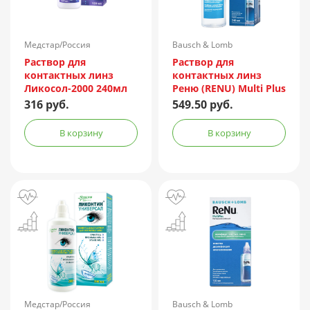
Медстар/Россия
Bausch & Lomb
Incorporated/Италия
Раствор для
Раствор для
контактных линз
контактных линз
Ликосол-2000 240мл
Реню (RENU) Multi Plus
240мл + контейнер
316 руб.
549.50 руб.
В корзину
В корзину
Медстар/Россия
Bausch & Lomb