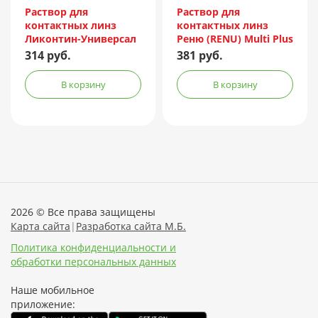
Incorporated/Италия
Раствор для
Раствор для
контактных линз
контактных линз
Ликонтин-Универсал
Реню (RENU) Multi Plus
240мл
120мл + контейнер
314 руб.
381 руб.
В корзину
В корзину
2026 © Все права защищены
Карта сайта
|
Разработка сайта М.Б.
Политика конфиденциальности и
обработки персональных данных
Наше мобильное
приложение: