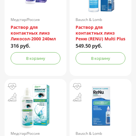
Медстар/Россия
Bausch & Lomb
Incorporated/Италия
Раствор для
Раствор для
контактных линз
контактных линз
Ликосол-2000 240мл
Реню (RENU) Multi Plus
240мл + контейнер
316 руб.
549.50 руб.
В корзину
В корзину
Медстар/Россия
Bausch & Lomb