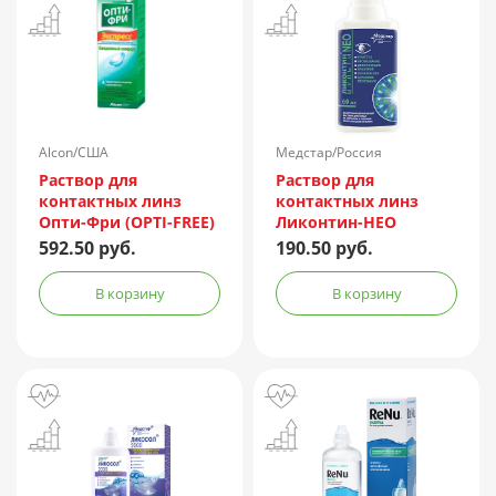
Alcon/США
Медстар/Россия
Раствор для
Раствор для
контактных линз
контактных линз
Опти-Фри (OPTI-FREE)
Ликонтин-НЕО
Express 355мл +
Мульти 60мл
592.50 руб.
190.50 руб.
контейнер
В корзину
В корзину