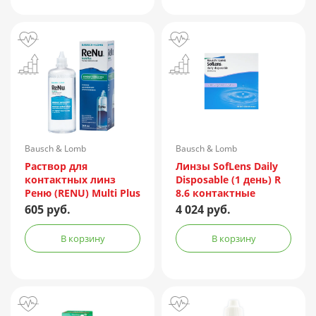
Bausch & Lomb
Bausch & Lomb
Incorporated/Италия
Раствор для
Линзы SofLens Daily
контактных линз
Disposable (1 день) R
Реню (RENU) Multi Plus
8.6 контактные
360мл + контейнер
мягкие корриг. -1,50
605 руб.
4 024 руб.
№90
В корзину
В корзину