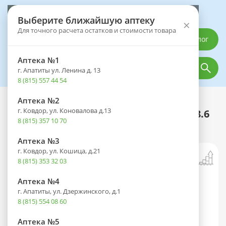
Выберите аптеку
Выберите ближайшую аптеку
×
Для точного расчета остатков и стоимости товара
Каталог
Аптека №1
г. Апатиты ул. Ленина д. 13
8 (815) 557 44 54
Аптека №2
Каталог
Оптика
Контактные линзы
г. Ковдор, ул. Коновалова д.13
Линзы ILLUSION Fashion (30 дней) R 8.6
8 (815) 357 10 70
14,2 -01,00 №6
Аптека №3
г. Ковдор, ул. Кошица, д.21
8 (815) 353 32 03
Аптека №4
г. Апатиты, ул. Дзержинского, д.1
8 (815) 554 08 60
Аптека №5