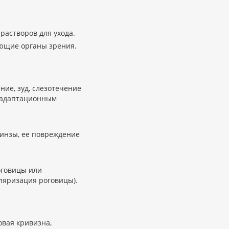
астворов для ухода.
ающие органы зрения.
ие, зуд, слезотечение
 адаптационным
линзы, ее повреждение
оговицы или
ляризация роговицы).
овая кривизна,