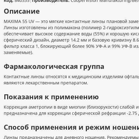
Код:
840335
|
Производитель:
CooperVision Manufakturing/В
Описание
MAXIMA 55 UV — это мягкие контактные линзы плановой заме
Линзы изготовлены из полимакона (полимер 2-гидроксиэтилм
обеспечивает высокое содержание воды (55%) и хорошую кис
сферический дизайн, диаметр 14.2 мм и базовую кривизну 8.
фильтр класса 1, блокирующий более 90% УФ-А и 99% УФ-В из
заменяемые).
Фармакологическая группа
Контактные линзы относятся к медицинским изделиям офталь
являются лекарственным препаратом.
Показания к применению
Коррекция аметропии в виде миопии (близорукости) слабой и
предназначена для коррекции сферической рефракции -2.75 
Способ применения и режим ношен
Линзы предназначены для дневного ношения. Рекомендуемый