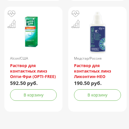
Alcon/США
Медстар/Россия
Раствор для
Раствор для
контактных линз
контактных линз
Опти-Фри (OPTI-FREE)
Ликонтин-НЕО
Express 355мл +
Мульти 60мл
592.50 руб.
190.50 руб.
контейнер
В корзину
В корзину