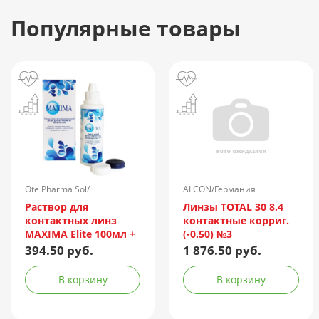
Популярные товары
Ote Pharma Sol/
ALCON/Германия
Нидерланды
Раствор для
Линзы TOTAL 30 8.4
контактных линз
контактные корриг.
MAXIMA Elite 100мл +
(-0.50) №3
контейнер
394.50 руб.
1 876.50 руб.
В корзину
В корзину