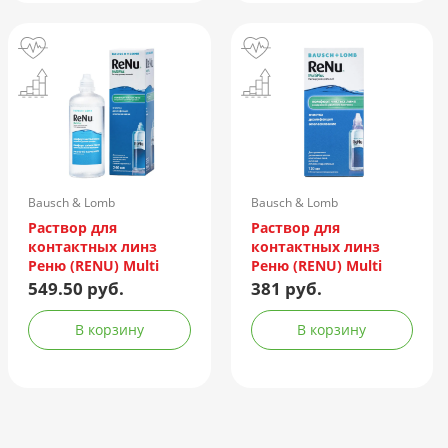
Bausch & Lomb
Bausch & Lomb
Incorporated/Италия
Incorporated/Италия
Раствор для
Раствор для
контактных линз
контактных линз
Реню (RENU) Multi
Реню (RENU) Multi
Plus 240мл +
Plus 120мл +
549.50 руб.
381 руб.
контейнер
контейнер
В корзину
В корзину