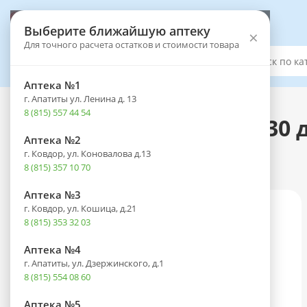
Выберите аптеку
Выберите ближайшую аптеку
×
Для точного расчета остатков и стоимости товара
Каталог
Аптека №1
г. Апатиты ул. Ленина д. 13
Каталог
-
Оптика
-
Контактные линзы
8 (815) 557 44 54
Линзы MAXIMA 55 UV (30 д
Аптека №2
(-2,75) №6
г. Ковдор, ул. Коновалова д.13
8 (815) 357 10 70
Аптека №3
г. Ковдор, ул. Кошица, д.21
8 (815) 353 32 03
Аптека №4
г. Апатиты, ул. Дзержинского, д.1
8 (815) 554 08 60
Аптека №5