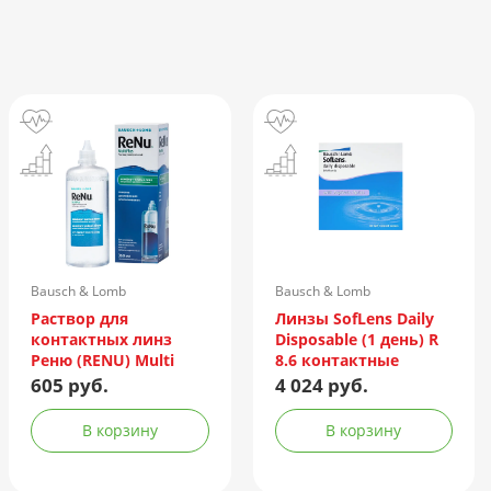
Bausch & Lomb
Bausch & Lomb
Incorporated/Италия
Раствор для
Линзы SofLens Daily
контактных линз
Disposable (1 день) R
Реню (RENU) Multi
8.6 контактные
Plus 360мл +
мягкие корриг. -1,50
605 руб.
4 024 руб.
контейнер
№90
В корзину
В корзину