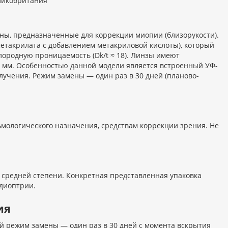
еликобритания
ны, предназначенные для коррекции миопии (близорукости).
етакрилата с добавлением метакриловой кислоты), который
лородную проницаемость (Dk/t ≈ 18). Линзы имеют
6 мм. Особенностью данной модели является встроенный УФ-
лучения. Режим замены — один раз в 30 дней (планово-
мологического назначения, средствам коррекции зрения. Не
 средней степени. Конкретная представленная упаковка
диоптрии.
ия
 режим замены — один раз в 30 дней с момента вскрытия