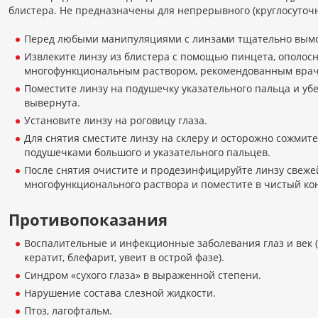
блистера. Не предназначены для непрерывного (круглосуточ
Перед любыми манипуляциями с линзами тщательно вымо
Извлеките линзу из блистера с помощью пинцета, ополос
многофункциональным раствором, рекомендованным врач
Поместите линзу на подушечку указательного пальца и убе
вывернута.
Установите линзу на роговицу глаза.
Для снятия сместите линзу на склеру и осторожно сожмите
подушечками большого и указательного пальцев.
После снятия очистите и продезинфицируйте линзу свеж
многофункционального раствора и поместите в чистый ко
Противопоказания
Воспалительные и инфекционные заболевания глаз и век 
кератит, блефарит, увеит в острой фазе).
Синдром «сухого глаза» в выраженной степени.
Нарушение состава слезной жидкости.
Птоз, лагофтальм.