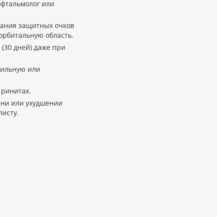
офтальмолог или
вания защитных очков
иорбитальную область.
(30 дней) даже при
рильную или
 ринитах.
зни или ухудшении
исту.