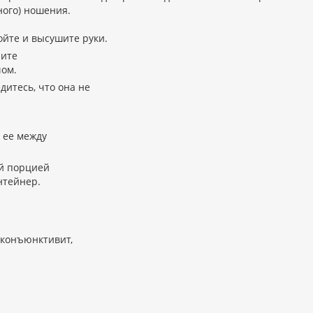
ного) ношения.
йте и высушите руки.
ните
ом.
дитесь, что она не
 ее между
ей порцией
нтейнер.
(конъюнктивит,