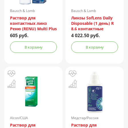
Bausch & Lomb
Bausch & Lomb
Incorporated/Италия
Раствор для
Линзы SofLens Daily
контактных линз
Disposable (1 день) R
Реню (RENU) Multi Plus
8.6 контактные
360мл + контейнер
мягкие корриг. -1,50
605 руб.
4 022.50 руб.
№90
В корзину
В корзину
Alcon/США
Медстар/Россия
Раствор для
Раствор для