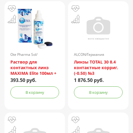
Ote Pharma Sol/
ALCON/Германия
Нидерланды
Раствор для
Линзы TOTAL 30 8.4
контактных линз
контактные корриг.
MAXIMA Elite 100мл +
(-0.50) №3
контейнер
393.50 руб.
1 876.50 руб.
В корзину
В корзину