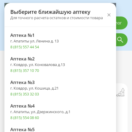
Выберите аптеку
Выберите ближайшую аптеку
×
Для точного расчета остатков и стоимости товара
Каталог
Аптека №1
г. Апатиты ул. Ленина д. 13
8 (815) 557 44 54
Аптека №2
Каталог
Оптика
Контактные линзы
г. Ковдор, ул. Коновалова д.13
Линзы OKVision Fusion (90 дней)
8 (815) 357 10 70
GREEN/YELLOW №2 R 8.6 -2.50
Аптека №3
г. Ковдор, ул. Кошица, д.21
8 (815) 353 32 03
Аптека №4
г. Апатиты, ул. Дзержинского, д.1
8 (815) 554 08 60
Аптека №5