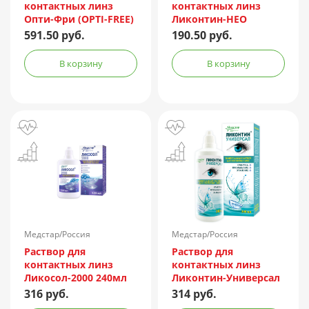
контактных линз
контактных линз
Опти-Фри (OPTI-FREE)
Ликонтин-НЕО
Express 355мл +
Мульти 60мл
591.50 руб.
190.50 руб.
контейнер
В корзину
В корзину
Медстар/Россия
Медстар/Россия
Раствор для
Раствор для
контактных линз
контактных линз
Ликосол-2000 240мл
Ликонтин-Универсал
240мл
316 руб.
314 руб.