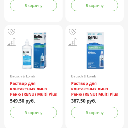
В корзину
В корзину
Bausch & Lomb
Bausch & Lomb
Incorporated/Италия
Incorporated/Италия
Раствор для
Раствор для
контактных линз
контактных линз
Реню (RENU) Multi Plus
Реню (RENU) Multi Plus
240мл + контейнер
120мл + контейнер
549.50 руб.
387.50 руб.
В корзину
В корзину