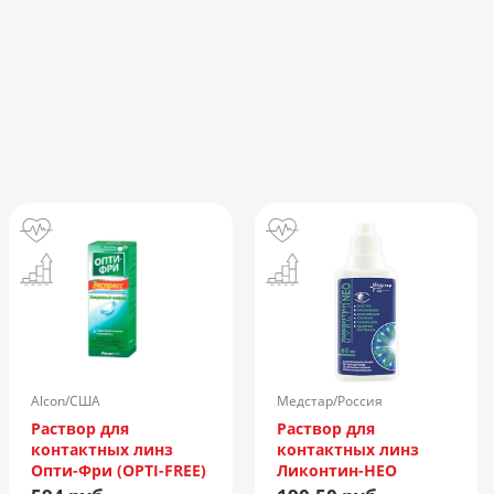
Alcon/США
Медстар/Россия
Раствор для
Раствор для
контактных линз
контактных линз
Опти-Фри (OPTI-FREE)
Ликонтин-НЕО
Express 355мл +
Мульти 60мл