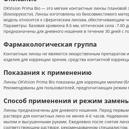
OKVision Prima Bio — это мягкие контактные линзы планово
(близорукости). Линзы изготовлены из биосовместимого мате
модель относится к сферическим линзам, обеспечивающим ч
Параметры: базовая кривизна 8.6 мм, оптическая сила -7.00
предназначены для дневного ношения в течение 30 дней с 
Фармакологическая группа
Контактные линзы не являются лекарственным препаратом и
изделия для коррекции зрения, средства контактной коррекц
Показания к применению
Линзы OKVision Prima Bio показаны для коррекции миопии (б
Рекомендованы для пользователей, предпочитающих режим п
Способ применения и режим замен
Линзы предназначены для дневного ношения. Перед первым
растворе для контактных линз не менее 4-6 часов. Надевани
мылом и высушенными руками. Ежедневно после снятия лин
соответствующем растворе, рекомендованном специалистом. 