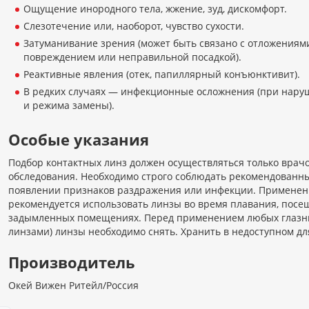
Ощущение инородного тела, жжение, зуд, дискомфорт.
Слезотечение или, наоборот, чувство сухости.
Затуманивание зрения (может быть связано с отложениями
повреждением или неправильной посадкой).
Реактивные явления (отек, папиллярный конъюнктивит).
В редких случаях — инфекционные осложнения (при нару
и режима замены).
Особые указания
Подбор контактных линз должен осуществляться только врач
обследования. Необходимо строго соблюдать рекомендованн
появлении признаков раздражения или инфекции. Применени
рекомендуется использовать линзы во время плавания, посе
задымленных помещениях. Перед применением любых глазны
линзами) линзы необходимо снять. Хранить в недоступном для
Производитель
Окей Вижен Ритейл/Россия