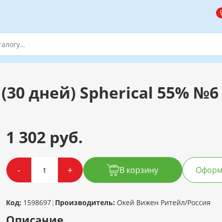
30 дней) Spherical 55% №6 R
1 302 руб.
-
+
В корзину
Оформи
Код:
1598697
|
Производитель:
Окей Вижен Ритейл/Россия
Описание