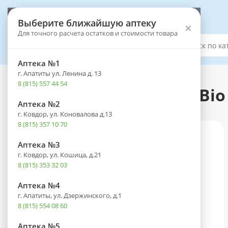
Выберите аптеку
Выберите ближайшую аптеку
×
Для точного расчета остатков и стоимости товара
Каталог
Аптека №1
г. Апатиты ул. Ленина д. 13
Каталог
-
Оптика
-
Контактные линзы
8 (815) 557 44 54
Линзы OKVision Prima Bio (
Аптека №2
г. Ковдор, ул. Коновалова д.13
8 (815) 357 10 70
Аптека №3
г. Ковдор, ул. Кошица, д.21
8 (815) 353 32 03
Аптека №4
г. Апатиты, ул. Дзержинского, д.1
8 (815) 554 08 60
Аптека №5