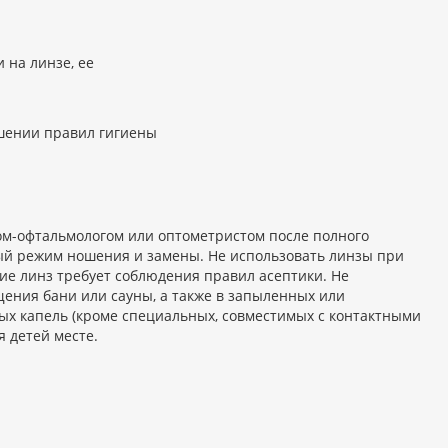
 на линзе, ее
шении правил гигиены
ом-офтальмологом или оптометристом после полного
ый режим ношения и замены. Не использовать линзы при
е линз требует соблюдения правил асептики. Не
щения бани или сауны, а также в запыленных или
х капель (кроме специальных, совместимых с контактными
 детей месте.