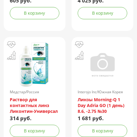
605 руб.
4 025 руб.
контейнер
№90
В корзину
В корзину
Медстар/Россия
Interojo Inc/Южная Корея
Раствор для
Линзы Morning-Q 1
контактных линз
Day Adria GO (1 день)
Ликонтин-Универсал
8.6, -2.75 №30
240мл
314 руб.
1 681 руб.
В корзину
В корзину