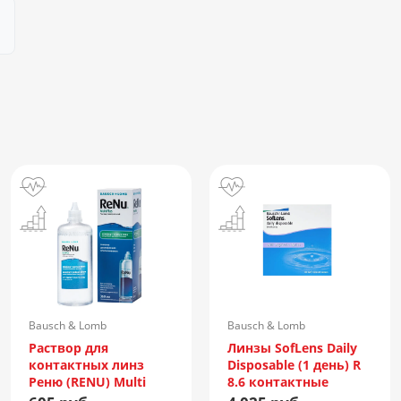
Bausch & Lomb
Bausch & Lomb
Incorporated/Италия
Раствор для
Линзы SofLens Daily
контактных линз
Disposable (1 день) R
Реню (RENU) Multi
8.6 контактные
Plus 360мл +
мягкие корриг. -1,50