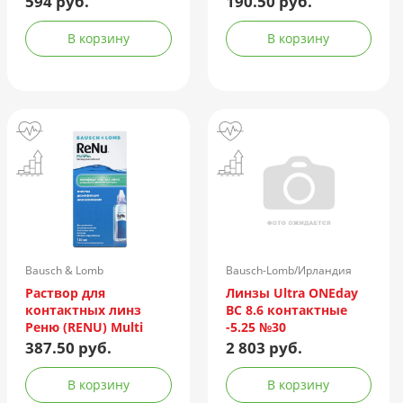
594 руб.
190.50 руб.
контейнер
В корзину
В корзину
Bausch & Lomb
Bausch-Lomb/Ирландия
Incorporated/Италия
Раствор для
Линзы Ultra ONEday
контактных линз
BC 8.6 контактные
Реню (RENU) Multi
-5.25 №30
Plus 120мл +
387.50 руб.
2 803 руб.
контейнер
В корзину
В корзину