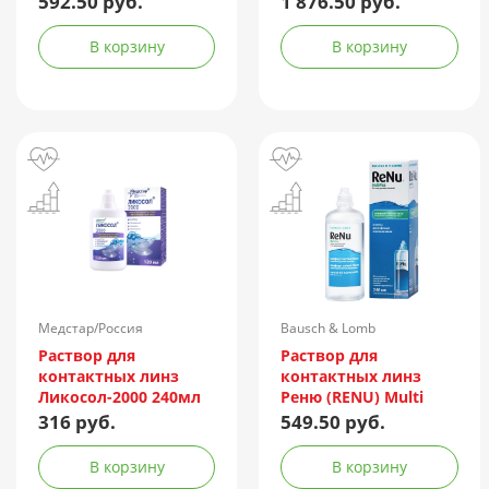
592.50 руб.
1 876.50 руб.
В корзину
В корзину
Медстар/Россия
Bausch & Lomb
Incorporated/Италия
Раствор для
Раствор для
контактных линз
контактных линз
Ликосол-2000 240мл
Реню (RENU) Multi
Plus 240мл +
316 руб.
549.50 руб.
контейнер
В корзину
В корзину