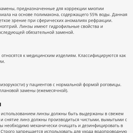
й замены, предназначенные для коррекции миопии
риала на основе полимакона, содержащего 55% воды. Данная
еткое зрение при сферических аномалиях рефракции.
 диоптрий. Линзы имеют гидрофильные свойства и
последующей обязательной заменой.
 относятся к медицинским изделиям. Классифицируются как
ии.
лизорукости) у пациентов с нормальной формой роговицы.
лановой замены (ежемесячной).
ы
 использованием линзы должны быть выдержаны в свежем
е и снятие линз должны производиться чистыми, вымытыми с
зы необходимо механически очищать и дезинфицировать в
Строго запрещается использовать для ухода водопроводную