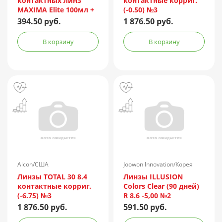
контактных линз
контактные корриг.
MAXIMA Elite 100мл +
(-0.50) №3
контейнер
394.50 руб.
1 876.50 руб.
В корзину
В корзину
Alcon/США
Joowon Innovation/Корея
Линзы TOTAL 30 8.4
Линзы ILLUSION
контактные корриг.
Colors Clear (90 дней)
(-6.75) №3
R 8.6 -5,00 №2
1 876.50 руб.
591.50 руб.