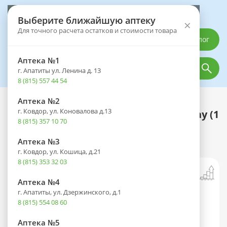
Выберите аптеку
Выберите ближайшую аптеку
×
Для точного расчета остатков и стоимости товара
Каталог
Аптека №1
г. Апатиты ул. Ленина д. 13
8 (815) 557 44 54
Аптека №2
Каталог
Оптика
Контактные линзы
г. Ковдор, ул. Коновалова д.13
Линзы OPHTHALMIX Butterfly One Day (1
8 (815) 357 10 70
день) Green 8.6/14,2 контактные №2
(-4,00)
Аптека №3
г. Ковдор, ул. Кошица, д.21
8 (815) 353 32 03
Аптека №4
г. Апатиты, ул. Дзержинского, д.1
8 (815) 554 08 60
Аптека №5