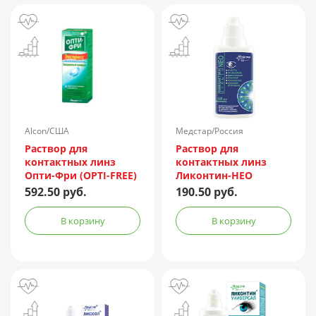
Alcon/США
Медстар/Россия
Раствор для
Раствор для
контактных линз
контактных линз
Опти-Фри (OPTI-FREE)
Ликонтин-НЕО
Express 355мл +
Мульти 60мл
592.50 руб.
190.50 руб.
контейнер
В корзину
В корзину