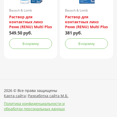
Bausch & Lomb
Bausch & Lomb
Incorporated/Италия
Incorporated/Италия
Раствор для
Раствор для
контактных линз
контактных линз
Реню (RENU) Multi Plus
Реню (RENU) Multi Plus
240мл + контейнер
120мл + контейнер
549.50 руб.
381 руб.
В корзину
В корзину
2026 © Все права защищены
Карта сайта
|
Разработка сайта М.Б.
Политика конфиденциальности и
обработки персональных данных