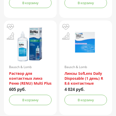
В корзину
В корзину
Bausch & Lomb
Bausch & Lomb
Incorporated/Италия
Раствор для
Линзы SofLens Daily
контактных линз
Disposable (1 день) R
Реню (RENU) Multi Plus
8.6 контактные
360мл + контейнер
мягкие корриг. -1,50
605 руб.
4 024 руб.
№90
В корзину
В корзину