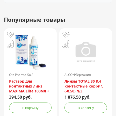
Популярные товары
Ote Pharma Sol/
ALCON/Германия
Нидерланды
Раствор для
Линзы TOTAL 30 8.4
контактных линз
контактные корриг.
MAXIMA Elite 100мл +
(-0.50) №3
контейнер
394.50 руб.
1 876.50 руб.
В корзину
В корзину