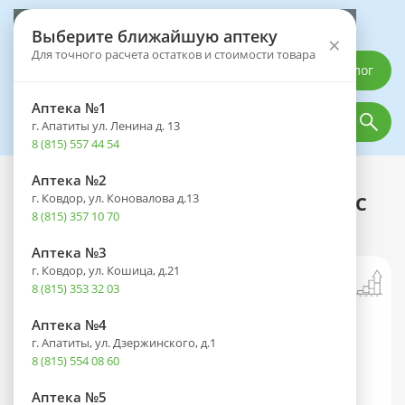
Выберите аптеку
Выберите ближайшую аптеку
×
Для точного расчета остатков и стоимости товара
Каталог
Аптека №1
г. Апатиты ул. Ленина д. 13
8 (815) 557 44 54
Аптека №2
Каталог
Оптика
Контактные линзы
г. Ковдор, ул. Коновалова д.13
Линзы PRECISION1 (1 день) Dia 14.2 BC
8 (815) 357 10 70
8.3 контактные корриг. (-5,25) №90
Аптека №3
г. Ковдор, ул. Кошица, д.21
8 (815) 353 32 03
Аптека №4
г. Апатиты, ул. Дзержинского, д.1
8 (815) 554 08 60
Аптека №5