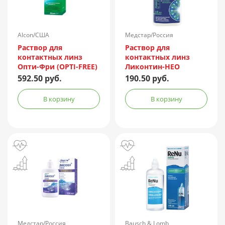
Alcon/США
Медстар/Россия
Раствор для
Раствор для
контактных линз
контактных линз
Опти-Фри (OPTI-FREE)
Ликонтин-НЕО
Express 355мл +
Мульти 60мл
592.50 руб.
190.50 руб.
контейнер
В корзину
В корзину
Медстар/Россия
Bausch & Lomb