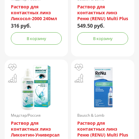
Incorporated/Италия
Раствор для
Раствор для
контактных линз
контактных линз
Ликосол-2000 240мл
Реню (RENU) Multi Plus
240мл + контейнер
316 руб.
549.50 руб.
В корзину
В корзину
Медстар/Россия
Bausch & Lomb
Incorporated/Италия
Раствор для
Раствор для
контактных линз
контактных линз
Ликонтин-Универсал
Реню (RENU) Multi Plus