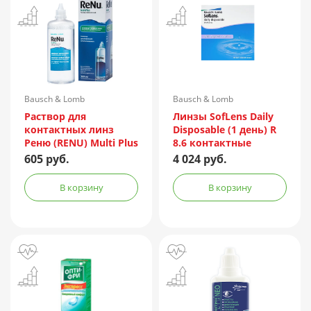
Bausch & Lomb
Bausch & Lomb
Incorporated/Италия
Раствор для
Линзы SofLens Daily
контактных линз
Disposable (1 день) R
Реню (RENU) Multi Plus
8.6 контактные
360мл + контейнер
мягкие корриг. -1,50
605 руб.
4 024 руб.
№90
В корзину
В корзину