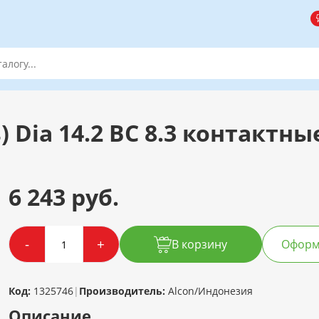
 Dia 14.2 BC 8.3 контактные
6 243 руб.
-
+
В корзину
Оформи
Код:
1325746
|
Производитель:
Alcon/Индонезия
Описание