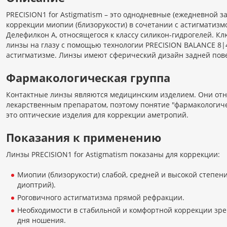
PRECISION1 for Astigmatism – это однодневные (ежедневной 
коррекции миопии (близорукости) в сочетании с астигматиз
Делефилкон А, относящегося к классу силикон-гидрогелей. К
линзы на глазу с помощью технологии PRECISION BALANCE 8|4
астигматизме. Линзы имеют сферический дизайн задней повер
Фармакологическая группа
Контактные линзы являются медицинским изделием. Они отно
лекарственным препаратом, поэтому понятие "фармакологиче
это оптические изделия для коррекции аметропий.
Показания к применению
Линзы PRECISION1 for Astigmatism показаны для коррекции:
Миопии (близорукости) слабой, средней и высокой степени 
диоптрий).
Роговичного астигматизма прямой рефракции.
Необходимости в стабильной и комфортной коррекции зре
дня ношения.