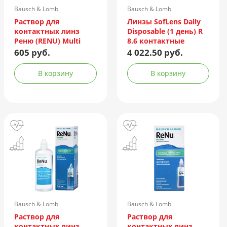
Bausch & Lomb
Bausch & Lomb
Incorporated/Италия
Раствор для
Линзы SofLens Daily
контактных линз
Disposable (1 день) R
Реню (RENU) Multi
8.6 контактные
Plus 360мл +
мягкие корриг. -1,50
605 руб.
4 022.50 руб.
контейнер
№90
В корзину
В корзину
Bausch & Lomb
Bausch & Lomb
Incorporated/Италия
Incorporated/Италия
Раствор для
Раствор для
контактных линз
контактных линз