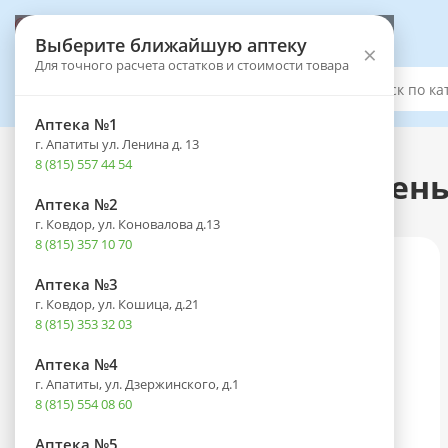
Выберите аптеку
Выберите ближайшую аптеку
×
Для точного расчета остатков и стоимости товара
Каталог
Аптека №1
г. Апатиты ул. Ленина д. 13
Каталог
-
Оптика
-
Контактные линзы
8 (815) 557 44 54
Линзы PRECISION1 (1 день)
Аптека №2
г. Ковдор, ул. Коновалова д.13
8 (815) 357 10 70
Аптека №3
г. Ковдор, ул. Кошица, д.21
8 (815) 353 32 03
Аптека №4
г. Апатиты, ул. Дзержинского, д.1
8 (815) 554 08 60
Аптека №5