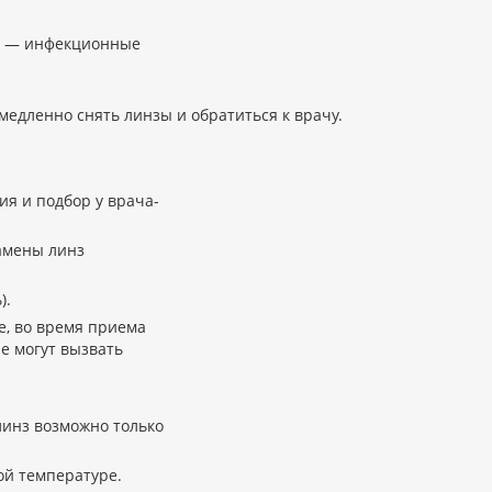
да — инфекционные
дленно снять линзы и обратиться к врачу.
я и подбор у врача-
амены линз
).
е, во время приема
е могут вызвать
линз возможно только
ой температуре.