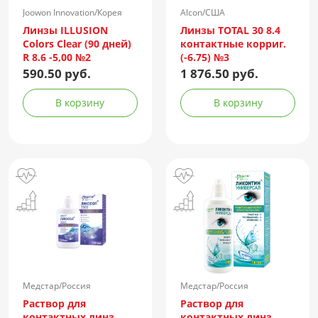
Joowon Innovation/Корея
Alcon/США
Линзы ILLUSION
Линзы TOTAL 30 8.4
Colors Clear (90 дней)
контактные корриг.
R 8.6 -5,00 №2
(-6.75) №3
590.50 руб.
1 876.50 руб.
В корзину
В корзину
Медстар/Россия
Медстар/Россия
Раствор для
Раствор для
контактных линз
контактных линз