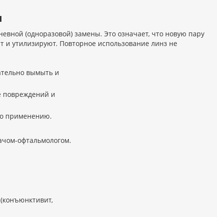
ы
вной (одноразовой) замены. Это означает, что новую пару
ют и утилизируют. Повторное использование линз не
тельно вымыть и
ие повреждений и
по применению.
рачом-офтальмологом.
 (конъюнктивит,