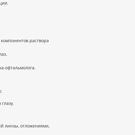
ции.
 компонентов раствора
лаз.
ча-офтальмолога.
:
 глазу.
ей линзы, отложениями,