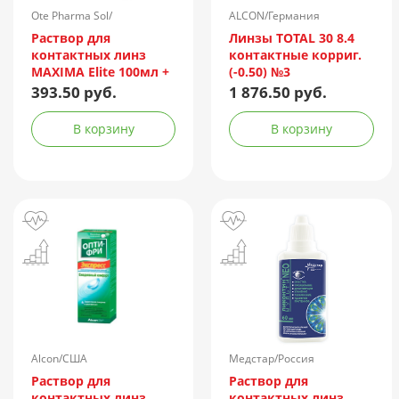
Ote Pharma Sol/
ALCON/Германия
Нидерланды
Раствор для
Линзы TOTAL 30 8.4
контактных линз
контактные корриг.
MAXIMA Elite 100мл +
(-0.50) №3
контейнер
393.50 руб.
1 876.50 руб.
В корзину
В корзину
Alcon/США
Медстар/Россия
Раствор для
Раствор для
контактных линз
контактных линз