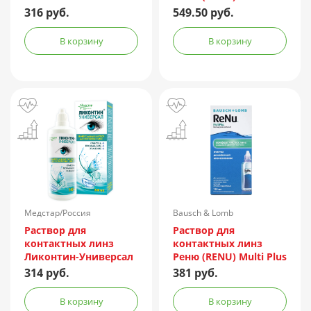
240мл + контейнер
316 руб.
549.50 руб.
В корзину
В корзину
Медстар/Россия
Bausch & Lomb
Incorporated/Италия
Раствор для
Раствор для
контактных линз
контактных линз
Ликонтин-Универсал
Реню (RENU) Multi Plus
240мл
120мл + контейнер
314 руб.
381 руб.
В корзину
В корзину