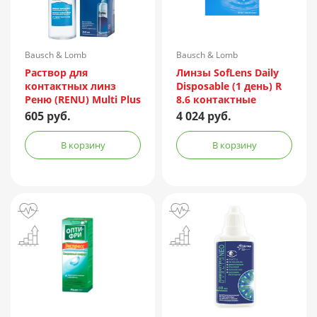
Bausch & Lomb
Bausch & Lomb
Incorporated/Италия
Раствор для
Линзы SofLens Daily
контактных линз
Disposable (1 день) R
Реню (RENU) Multi Plus
8.6 контактные
360мл + контейнер
мягкие корриг. -1,50
605 руб.
4 024 руб.
№90
В корзину
В корзину