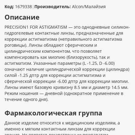
Код:
1679338
|
Производитель:
Alcon/Малайзия
Описание
PRECISION1 FOR ASTIGMATISM — это однодневные силикон-
гидрогелевые контактные линзы, предназначенные для
коррекции астигматизма (неправильного астигматизма
роговицы). Линзы обладают сферическим и
цилиндрическим компонентом, что позволяет
компенсировать как миопию (близорукость), так и
астигматизм. Указанные параметры (L -1.25, D -6.00)
означают наличие цилиндрической коррекции (цилиндра)
силой -1.25 дптр для коррекции астигматизма и
сферической коррекции -6.00 дптр для коррекции миопии.
Линзы имеют базовую кривизну 8.5 мм и диаметр 14.5 мм.
Режим ношения — дневной (однократное применение в
течение одного дня).
Фармакологическая группа
Данное изделие относится к медицинским изделиям, а
именно к мягким контактным линзам для коррекции
зрения. Не является лекарственным препаратом.