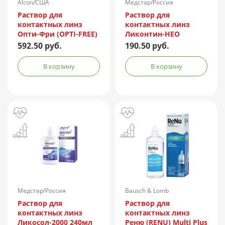
Alcon/США
Медстар/Россия
Раствор для
Раствор для
контактных линз
контактных линз
Опти-Фри (OPTI-FREE)
Ликонтин-НЕО
Express 355мл +
Мульти 60мл
592.50 руб.
190.50 руб.
контейнер
В корзину
В корзину
Медстар/Россия
Bausch & Lomb
Incorporated/Италия
Раствор для
Раствор для
контактных линз
контактных линз
Ликосол-2000 240мл
Реню (RENU) Multi Plus