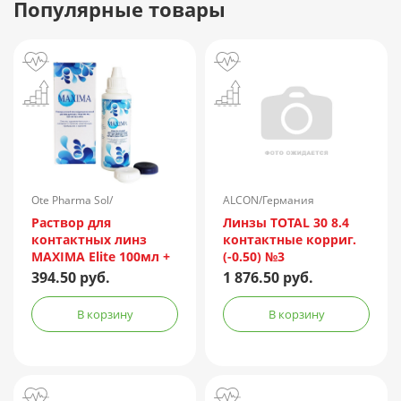
Популярные товары
Ote Pharma Sol/
ALCON/Германия
Нидерланды
Раствор для
Линзы TOTAL 30 8.4
контактных линз
контактные корриг.
MAXIMA Elite 100мл +
(-0.50) №3
контейнер
394.50 руб.
1 876.50 руб.
В корзину
В корзину