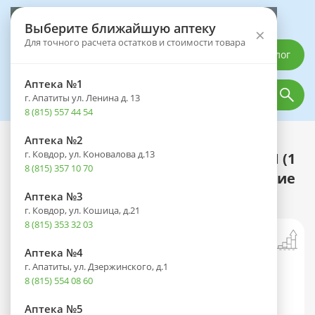
Выберите аптеку
Выберите ближайшую аптеку
×
Для точного расчета остатков и стоимости товара
Каталог
Аптека №1
г. Апатиты ул. Ленина д. 13
8 (815) 557 44 54
Аптека №2
Каталог
Оптика
Контактные линзы
г. Ковдор, ул. Коновалова д.13
Линзы PRECISION1 FOR ASTIGMATISM (1
8 (815) 357 10 70
день) 180 R 8.5/14.5 контактные мягкие
корриг. (L -1,25) (D -6,00) №30
Аптека №3
г. Ковдор, ул. Кошица, д.21
8 (815) 353 32 03
Аптека №4
г. Апатиты, ул. Дзержинского, д.1
8 (815) 554 08 60
Аптека №5