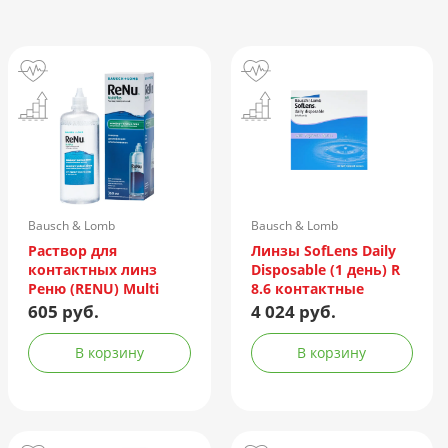
Bausch & Lomb
Bausch & Lomb
Incorporated/Италия
Раствор для
Линзы SofLens Daily
контактных линз
Disposable (1 день) R
Реню (RENU) Multi
8.6 контактные
Plus 360мл +
мягкие корриг. -1,50
605 руб.
4 024 руб.
контейнер
№90
В корзину
В корзину