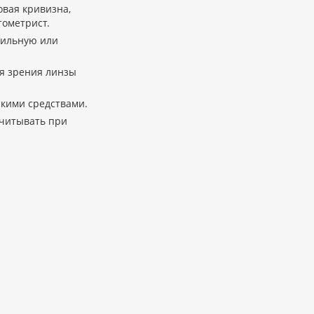
овая кривизна,
тометрист.
рильную или
ия зрения линзы
скими средствами.
учитывать при