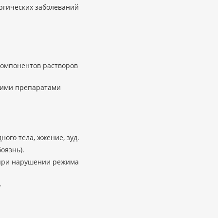
ргических заболеваний
компонентов растворов
кими препаратами
ого тела, жжение, зуд.
оязнь).
 при нарушении режима
.