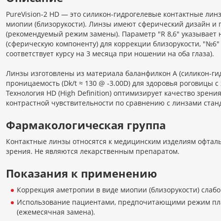
PureVision-2 HD — это силикон-гидрогелевые контактные ли
миопии (близорукости). Линзы имеют сферический дизайн и 
(рекомендуемый режим замены). Параметр "R 8,6" указывает н
(сферическую компоненту) для коррекции близорукости, "№6" о
соответствует курсу на 3 месяца при ношении на оба глаза).
Линзы изготовлены из материала баланфилкон А (силикон-ги
проницаемость (Dk/t ≈ 130 @ -3.00D) для здоровья роговицы
Технология HD (High Definition) оптимизирует качество зрен
контрастной чувствительности по сравнению с линзами стан
Фармакологическая группа
Контактные линзы относятся к медицинским изделиям офталь
зрения. Не являются лекарственным препаратом.
Показания к применению
Коррекция аметропии в виде миопии (близорукости) слабо
Использование пациентами, предпочитающими режим пл
(ежемесячная замена).