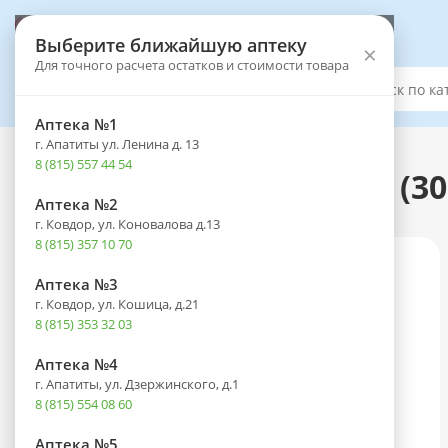
Выберите аптеку
Выберите ближайшую аптеку
×
Для точного расчета остатков и стоимости товара
Каталог
Аптека №1
г. Апатиты ул. Ленина д. 13
Каталог
-
Оптика
-
Контактные линзы
8 (815) 557 44 54
Линзы PureVision-2 HD (30
Аптека №2
г. Ковдор, ул. Коновалова д.13
8 (815) 357 10 70
Аптека №3
г. Ковдор, ул. Кошица, д.21
8 (815) 353 32 03
Аптека №4
г. Апатиты, ул. Дзержинского, д.1
8 (815) 554 08 60
Аптека №5