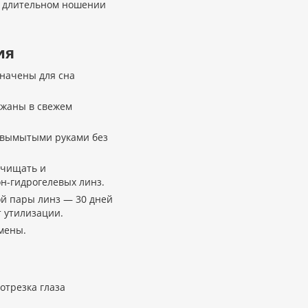
и длительном ношении
ия
начены для сна
жаны в свежем
, вымытыми руками без
очищать и
н-гидрогелевых линз.
й пары линз — 30 дней
т утилизации.
мены.
отрезка глаза