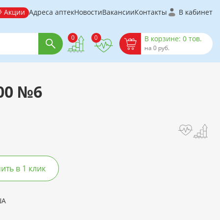
Акции
Адреса аптек
Новости
Вакансии
Контакты
В кабинет
0
0
В корзине: 0 тов.
на 0 руб.
,00 №6
ть в 1 клик
ША