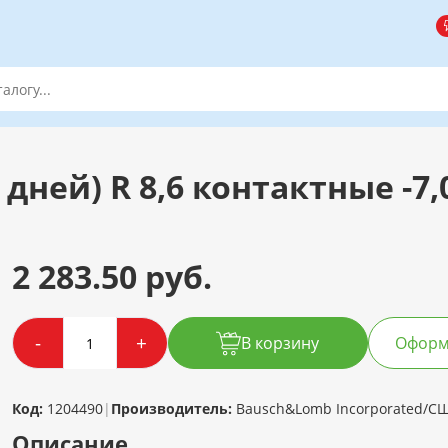
 дней) R 8,6 контактные -7
2 283.50 руб.
-
+
В корзину
Оформи
Код:
1204490
|
Производитель:
Bausch&Lomb Incorporated/С
Описание