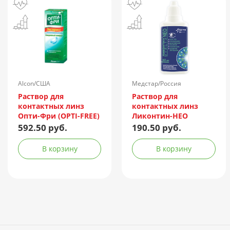
Alcon/США
Медстар/Россия
Раствор для
Раствор для
контактных линз
контактных линз
Опти-Фри (OPTI-FREE)
Ликонтин-НЕО
Express 355мл +
Мульти 60мл
592.50 руб.
190.50 руб.
контейнер
В корзину
В корзину