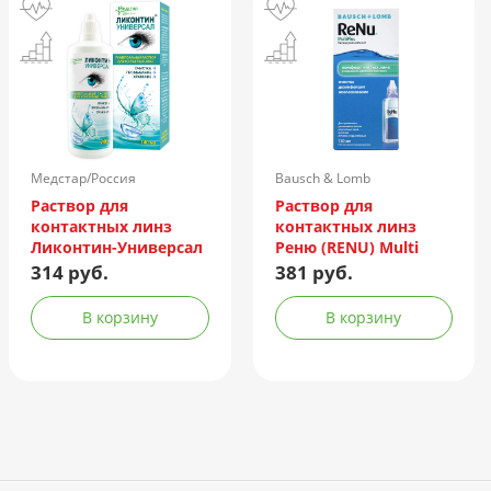
Медстар/Россия
Bausch & Lomb
Incorporated/Италия
Раствор для
Раствор для
контактных линз
контактных линз
Ликонтин-Универсал
Реню (RENU) Multi
240мл
Plus 120мл +
314 руб.
381 руб.
контейнер
В корзину
В корзину