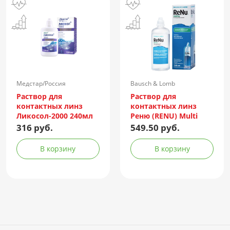
Медстар/Россия
Bausch & Lomb
Incorporated/Италия
Раствор для
Раствор для
контактных линз
контактных линз
Ликосол-2000 240мл
Реню (RENU) Multi
Plus 240мл +
316 руб.
549.50 руб.
контейнер
В корзину
В корзину