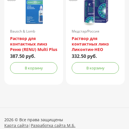
Bausch & Lomb
Медстар/Россия
Incorporated/Италия
Раствор для
Раствор для
контактных линз
контактных линз
Реню (RENU) Multi Plus
Ликонтин-НЕО
120мл + контейнер
Мульти 240мл
387.50 руб.
332.50 руб.
В корзину
В корзину
2026 © Все права защищены
Карта сайта
|
Разработка сайта М.Б.