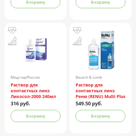
В корзину
В корзину
Медстар/Россия
Bausch & Lomb
Incorporated/Италия
Раствор для
Раствор для
контактных линз
контактных линз
Ликосол-2000 240мл
Реню (RENU) Multi Plus
240мл + контейнер
316 руб.
549.50 руб.
В корзину
В корзину