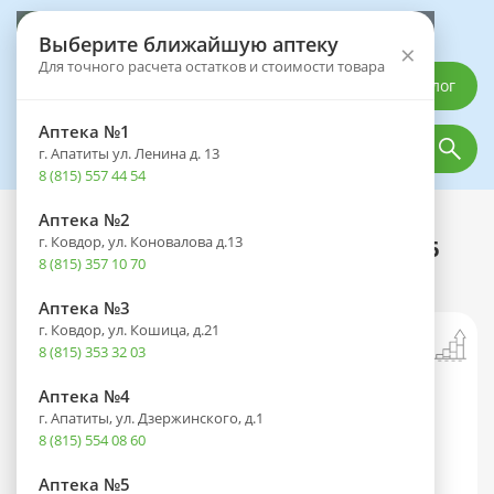
Выберите аптеку
Выберите ближайшую аптеку
×
Для точного расчета остатков и стоимости товара
Каталог
Аптека №1
г. Апатиты ул. Ленина д. 13
8 (815) 557 44 54
Аптека №2
Каталог
Оптика
Контактные линзы
г. Ковдор, ул. Коновалова д.13
Линзы PureVision-2 HD (30 дней) R 8,6
8 (815) 357 10 70
контактные -9,00 №6
Аптека №3
г. Ковдор, ул. Кошица, д.21
8 (815) 353 32 03
Аптека №4
г. Апатиты, ул. Дзержинского, д.1
8 (815) 554 08 60
Аптека №5