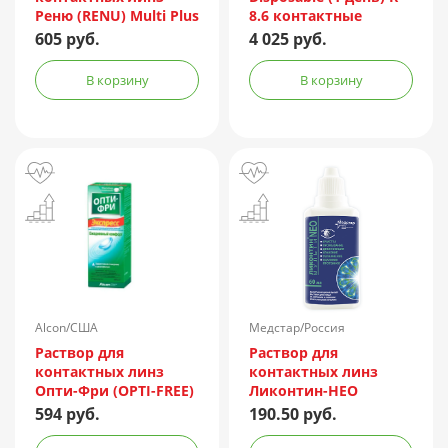
Реню (RENU) Multi Plus
8.6 контактные
360мл + контейнер
мягкие корриг. -1,50
605 руб.
4 025 руб.
№90
В корзину
В корзину
Alcon/США
Медстар/Россия
Раствор для
Раствор для
контактных линз
контактных линз
Опти-Фри (OPTI-FREE)
Ликонтин-НЕО
Express 355мл +
Мульти 60мл
594 руб.
190.50 руб.
контейнер