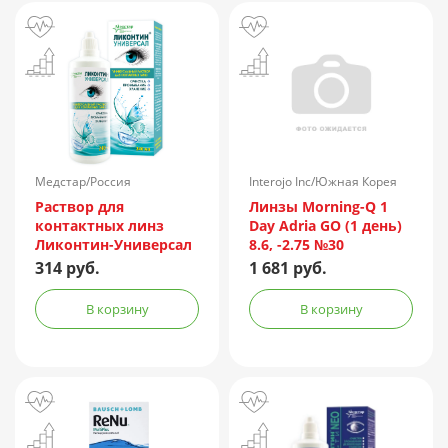
Медстар/Россия
Interojo Inc/Южная Корея
Раствор для
Линзы Morning-Q 1
контактных линз
Day Adria GO (1 день)
Ликонтин-Универсал
8.6, -2.75 №30
240мл
314 руб.
1 681 руб.
В корзину
В корзину