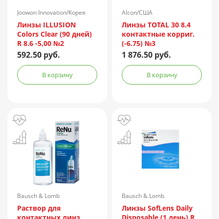
Joowon Innovation/Корея
Alcon/США
Линзы ILLUSION
Линзы TOTAL 30 8.4
Colors Clear (90 дней)
контактные корриг.
R 8.6 -5,00 №2
(-6.75) №3
592.50 руб.
1 876.50 руб.
В корзину
В корзину
Bausch & Lomb
Bausch & Lomb
Incorporated/Италия
Раствор для
Линзы SofLens Daily
контактных линз
Disposable (1 день) R