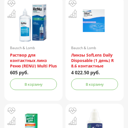
Bausch & Lomb
Bausch & Lomb
Incorporated/Италия
Раствор для
Линзы SofLens Daily
контактных линз
Disposable (1 день) R
Реню (RENU) Multi Plus
8.6 контактные
360мл + контейнер
мягкие корриг. -1,50
605 руб.
4 022.50 руб.
№90
В корзину
В корзину