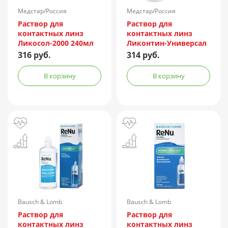
Медстар/Россия
Медстар/Россия
Раствор для
Раствор для
контактных линз
контактных линз
Ликосол-2000 240мл
Ликонтин-Универсал
240мл
316 руб.
314 руб.
В корзину
В корзину
Bausch & Lomb
Bausch & Lomb
Incorporated/Италия
Incorporated/Италия
Раствор для
Раствор для
контактных линз
контактных линз