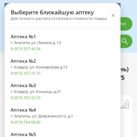
Выберите аптеку
Выберите ближайшую аптеку
×
Для точного расчета остатков и стоимости товара
Каталог
Аптека №1
г. Апатиты ул. Ленина д. 13
8 (815) 557 44 54
Аптека №2
Каталог
Оптика
Контактные линзы
г. Ковдор, ул. Коновалова д.13
Линзы SofLens Daily Disposable (1 день)
8 (815) 357 10 70
R 8.6 контактные мягкие корриг. -3,75
№30
Аптека №3
г. Ковдор, ул. Кошица, д.21
8 (815) 353 32 03
Аптека №4
г. Апатиты, ул. Дзержинского, д.1
8 (815) 554 08 60
Аптека №5