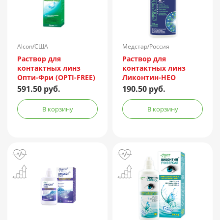
Alcon/США
Медстар/Россия
Раствор для
Раствор для
контактных линз
контактных линз
Опти-Фри (OPTI-FREE)
Ликонтин-НЕО
Express 355мл +
Мульти 60мл
591.50 руб.
190.50 руб.
контейнер
В корзину
В корзину