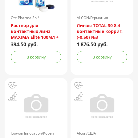
Ote Pharma Sol/
ALCON/Германия
Нидерланды
Раствор для
Линзы TOTAL 30 8.4
контактных линз
контактные корриг.
MAXIMA Elite 100мл +
(-0.50) №3
контейнер
394.50 руб.
1 876.50 руб.
В корзину
В корзину
Joowon Innovation/Корея
Alcon/США