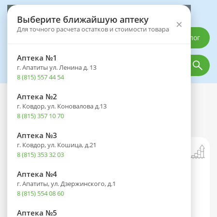
Выберите аптеку
Выберите ближайшую аптеку
×
Для точного расчета остатков и стоимости товара
Каталог
Аптека №1
г. Апатиты ул. Ленина д. 13
8 (815) 557 44 54
Аптека №2
Каталог
Оптика
Контактные линзы
г. Ковдор, ул. Коновалова д.13
Линзы ULTRA (30 дней) BC 8.5
8 (815) 357 10 70
контактные мягкие корриг. -3,25 №6
Аптека №3
г. Ковдор, ул. Кошица, д.21
8 (815) 353 32 03
Аптека №4
г. Апатиты, ул. Дзержинского, д.1
8 (815) 554 08 60
Аптека №5