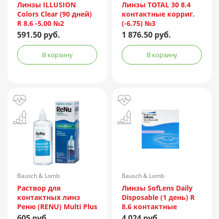
Линзы ILLUSION
Линзы TOTAL 30 8.4
Colors Clear (90 дней)
контактные корриг.
R 8.6 -5,00 №2
(-6.75) №3
591.50 руб.
1 876.50 руб.
В корзину
В корзину
Bausch & Lomb
Bausch & Lomb
Incorporated/Италия
Раствор для
Линзы SofLens Daily
контактных линз
Disposable (1 день) R
Реню (RENU) Multi Plus
8.6 контактные
360мл + контейнер
мягкие корриг. -1,50
605 руб.
4 024 руб.