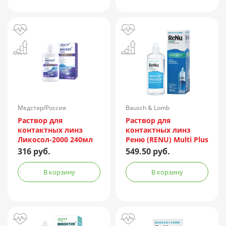
Медстар/Россия
Bausch & Lomb
Incorporated/Италия
Раствор для
Раствор для
контактных линз
контактных линз
Ликосол-2000 240мл
Реню (RENU) Multi Plus
240мл + контейнер
316 руб.
549.50 руб.
В корзину
В корзину