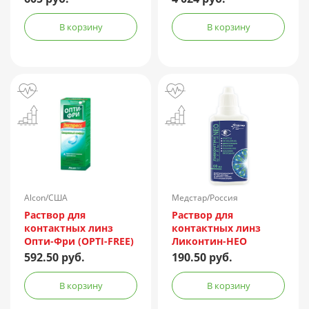
№90
В корзину
В корзину
Alcon/США
Медстар/Россия
Раствор для
Раствор для
контактных линз
контактных линз
Опти-Фри (OPTI-FREE)
Ликонтин-НЕО
Express 355мл +
Мульти 60мл
592.50 руб.
190.50 руб.
контейнер
В корзину
В корзину