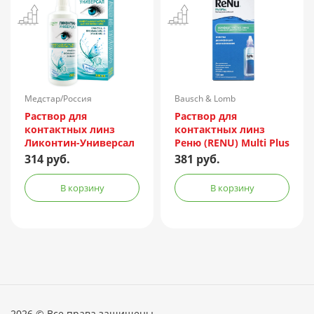
Медстар/Россия
Bausch & Lomb
Incorporated/Италия
Раствор для
Раствор для
контактных линз
контактных линз
Ликонтин-Универсал
Реню (RENU) Multi Plus
240мл
120мл + контейнер
314 руб.
381 руб.
В корзину
В корзину
2026 © Все права защищены