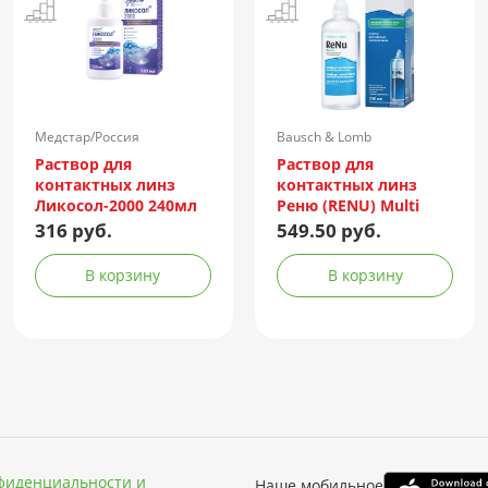
Медстар/Россия
Bausch & Lomb
Incorporated/Италия
Раствор для
Раствор для
контактных линз
контактных линз
Ликосол-2000 240мл
Реню (RENU) Multi
Plus 240мл +
316 руб.
549.50 руб.
контейнер
В корзину
В корзину
фиденциальности и
Наше мобильное