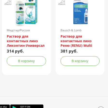
Медстар/Россия
Bausch & Lomb
Incorporated/Италия
Раствор для
Раствор для
контактных линз
контактных линз
Ликонтин-Универсал
Реню (RENU) Multi
240мл
Plus 120мл +
314 руб.
381 руб.
контейнер
В корзину
В корзину