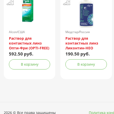
Alcon/США
Медстар/Россия
Раствор для
Раствор для
контактных линз
контактных линз
Опти-Фри (OPTI-FREE)
Ликонтин-НЕО
Express 355мл +
Мульти 60мл
592.50 руб.
190.50 руб.
контейнер
В корзину
В корзину
2026 © Все права защищены
Политика кон