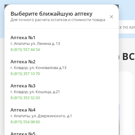
Выберите аптеку
Выберите ближайшую аптеку
×
Для точного расчета остатков и стоимости товара
Каталог
Аптека №1
г. Апатиты ул. Ленина д. 13
Каталог
-
Оптика
-
Контактные линзы
8 (815) 557 44 54
Линзы ULTRA (30 дней) BC
Аптека №2
г. Ковдор, ул. Коновалова д.13
8 (815) 357 10 70
Аптека №3
г. Ковдор, ул. Кошица, д.21
8 (815) 353 32 03
Аптека №4
г. Апатиты, ул. Дзержинского, д.1
8 (815) 554 08 60
Аптека №5