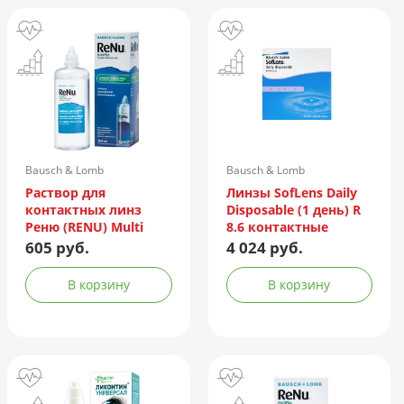
Bausch & Lomb
Bausch & Lomb
Incorporated/Италия
Раствор для
Линзы SofLens Daily
контактных линз
Disposable (1 день) R
Реню (RENU) Multi
8.6 контактные
Plus 360мл +
мягкие корриг. -1,50
605 руб.
4 024 руб.
контейнер
№90
В корзину
В корзину