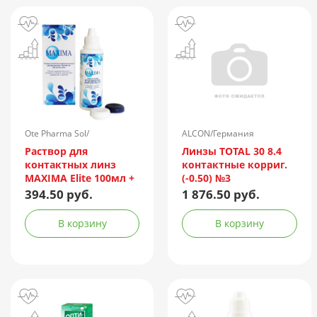
Ote Pharma Sol/
ALCON/Германия
Нидерланды
Раствор для
Линзы TOTAL 30 8.4
контактных линз
контактные корриг.
MAXIMA Elite 100мл +
(-0.50) №3
контейнер
394.50 руб.
1 876.50 руб.
В корзину
В корзину