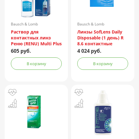
Bausch & Lomb
Bausch & Lomb
Incorporated/Италия
Раствор для
Линзы SofLens Daily
контактных линз
Disposable (1 день) R
Реню (RENU) Multi Plus
8.6 контактные
360мл + контейнер
мягкие корриг. -1,50
605 руб.
4 024 руб.
№90
В корзину
В корзину