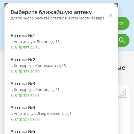
Выберите аптеку
Выберите ближайшую аптеку
×
Для точного расчета остатков и стоимости товара
Каталог
Аптека №1
г. Апатиты ул. Ленина д. 13
8 (815) 557 44 54
Аптека №2
Каталог
Оптика
Контактные линзы
г. Ковдор, ул. Коновалова д.13
Линзы Ultra ONEday BC 8.6 контактные
8 (815) 357 10 70
-2.25 №90
Аптека №3
г. Ковдор, ул. Кошица, д.21
8 (815) 353 32 03
Аптека №4
г. Апатиты, ул. Дзержинского, д.1
8 (815) 554 08 60
Аптека №5