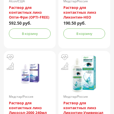
Alcon/США
Медстар/Россия
Раствор для
Раствор для
контактных линз
контактных линз
Опти-Фри (OPTI-FREE)
Ликонтин-НЕО
Express 355мл +
Мульти 60мл
592.50 руб.
190.50 руб.
контейнер
В корзину
В корзину
Медстар/Россия
Медстар/Россия
Раствор для
Раствор для
контактных линз
контактных линз
Ликосол-2000 240мл
Ликонтин-Универсал