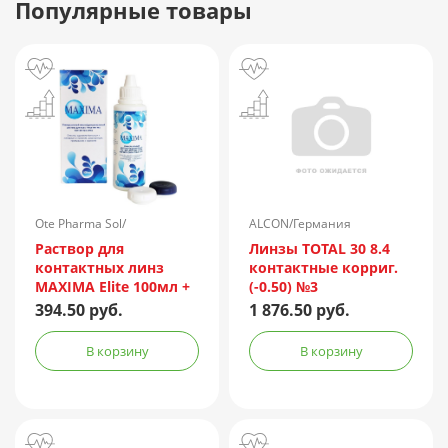
Популярные товары
Ote Pharma Sol/
ALCON/Германия
Нидерланды
Раствор для
Линзы TOTAL 30 8.4
контактных линз
контактные корриг.
MAXIMA Elite 100мл +
(-0.50) №3
контейнер
394.50 руб.
1 876.50 руб.
В корзину
В корзину