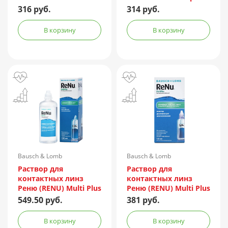
240мл
316 руб.
314 руб.
В корзину
В корзину
Bausch & Lomb
Bausch & Lomb
Incorporated/Италия
Incorporated/Италия
Раствор для
Раствор для
контактных линз
контактных линз
Реню (RENU) Multi Plus
Реню (RENU) Multi Plus
240мл + контейнер
120мл + контейнер
549.50 руб.
381 руб.
В корзину
В корзину