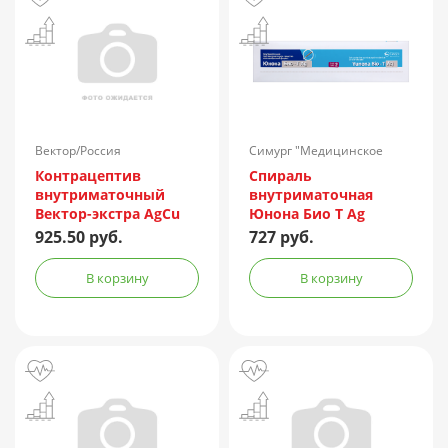
Вектор/Россия
Симург "Медицинское
предприятие"/Беларусь
Контрацептив
Спираль
внутриматочный
внутриматочная
Вектор-экстра AgCu
Юнона Био Т Ag
150/250Ф (д/
925.50 руб.
727 руб.
рожавших и не
рожавших)
В корзину
В корзину