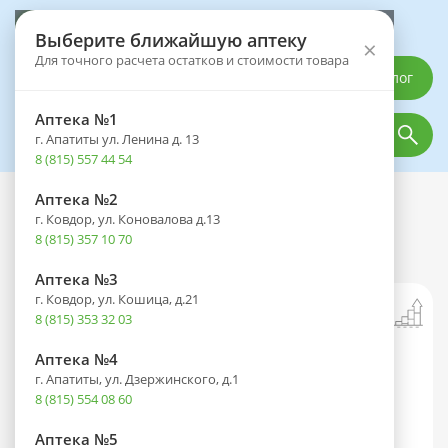
Выберите аптеку
Выберите ближайшую аптеку
×
Для точного расчета остатков и стоимости товара
Каталог
Аптека №1
г. Апатиты ул. Ленина д. 13
8 (815) 557 44 54
Аптека №2
Каталог
Контрацептивы
г. Ковдор, ул. Коновалова д.13
Презерватив APRIX (Априкс)
8 (815) 357 10 70
Классические №12
Аптека №3
г. Ковдор, ул. Кошица, д.21
8 (815) 353 32 03
Аптека №4
г. Апатиты, ул. Дзержинского, д.1
8 (815) 554 08 60
Аптека №5