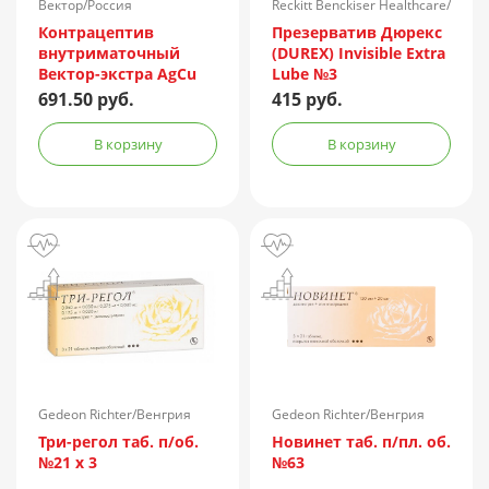
Вектор/Россия
Reckitt Benckiser Healthcare/
Великобритания
Контрацептив
Презерватив Дюрекс
внутриматочный
(DUREX) Invisible Extra
Вектор-экстра AgCu
Lube №3
150/250Т
691.50 руб.
415 руб.
В корзину
В корзину
Gedeon Richter/Венгрия
Gedeon Richter/Венгрия
Три-регол таб. п/об.
Новинет таб. п/пл. об.
№21 х 3
№63