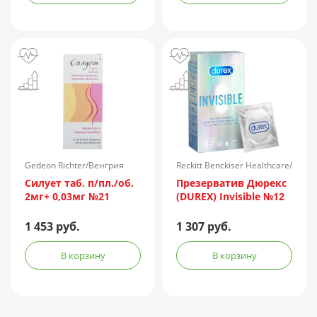
Gedeon Richter/Венгрия
Reckitt Benckiser Healthcare/
Великобритания
Силует таб. п/пл./об.
Презерватив Дюрекс
2мг+ 0,03мг №21
(DUREX) Invisible №12
1 453 руб.
1 307 руб.
В корзину
В корзину