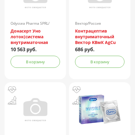
Odyssea Pharma SPRL/
Вектор/Россия
Бельгия
Донасерт Уно
Контрацептив
лоток(система
внутриматочный
внутриматочная
Вектор KBмК AgCu
терапевтическая)
150/250
10 563 руб.
686 руб.
20мкг/24часа №1
В корзину
В корзину