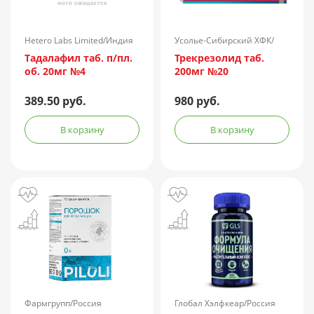
Hetero Labs Limited/Индия
Усолье-Сибирский ХФК/
Россия
Тадалафил таб. п/пл.
Трекрезолид таб.
об. 20мг №4
200мг №20
389.50 руб.
980 руб.
В корзину
В корзину
Фармгрупп/Россия
Глобал Хэлфкеар/Россия