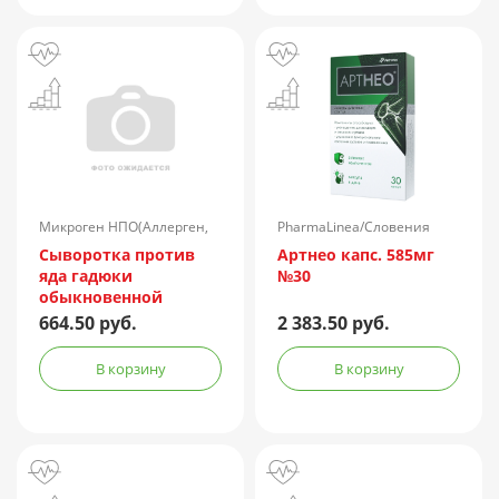
Микроген НПО(Аллерген,
PharmaLinea/Словения
г.Ставрополь)/Россия
Сыворотка против
Артнео капс. 585мг
яда гадюки
№30
обыкновенной
лошадиная
664.50 руб.
2 383.50 руб.
очищенная
концентрированная
В корзину
В корзину
жидкая амп.(р-р д/
ин.) 150АЕ/доза 1доза
№1 + компл.