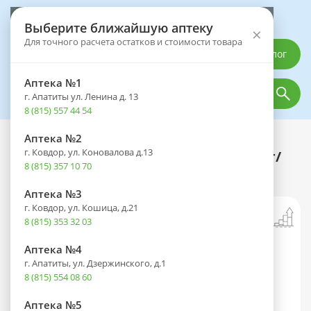
Выберите аптеку
Выберите ближайшую аптеку
×
Для точного расчета остатков и стоимости товара
Каталог
Аптека №1
г. Апатиты ул. Ленина д. 13
8 (815) 557 44 54
Аптека №2
Каталог
Лекарственные препараты
г. Ковдор, ул. Коновалова д.13
Генитрон амп. (р-р д/в/м введ.) 10мг/
8 (815) 357 10 70
мл 1,5мл №5
Аптека №3
г. Ковдор, ул. Кошица, д.21
8 (815) 353 32 03
Аптека №4
г. Апатиты, ул. Дзержинского, д.1
8 (815) 554 08 60
Аптека №5