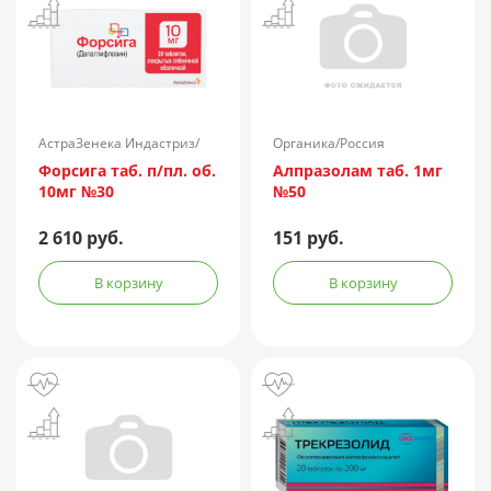
АстраЗенека Индастриз/
Органика/Россия
Россия
Форсига таб. п/пл. об.
Алпразолам таб. 1мг
10мг №30
№50
2 610 руб.
151 руб.
В корзину
В корзину