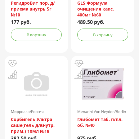
РегидроВит пор. д/
GLS Формула
приема внутрь 5г
очищения капс.
№10
400мг №60
177 руб.
489.50 руб.
В корзину
В корзину
Мирролла/Россия
Menarini Von Heyden/Berlin-
Chemie/Германия
Сорбигель Ультра
Глибомет таб. п/пл.
саше(гель д/внутр.
об. №40
прим.) 10мл №18
382.50 руб.
975 руб.