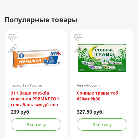
Популярные товары
Твинс Тэк/Россия
Авен/Россия
911 Ваша служба
Сонные травы таб.
спасения РЕВМАЛГОН
420мг №30
гель-бальзам д/тела
100мл
239 руб.
327.50 руб.
В корзину
В корзину