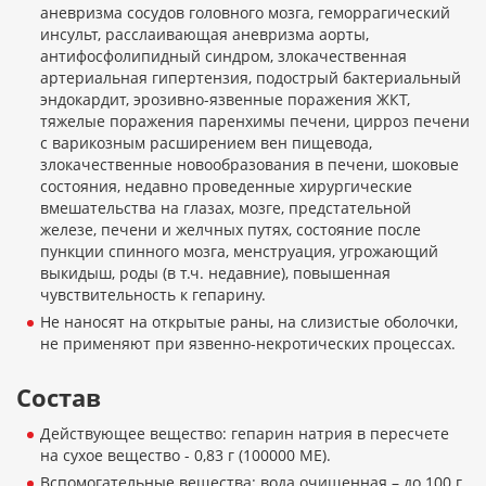
аневризма сосудов головного мозга, геморрагический
инсульт, расслаивающая аневризма аорты,
антифосфолипидный синдром, злокачественная
артериальная гипертензия, подострый бактериальный
эндокардит, эрозивно-язвенные поражения ЖКТ,
тяжелые поражения паренхимы печени, цирроз печени
с варикозным расширением вен пищевода,
злокачественные новообразования в печени, шоковые
состояния, недавно проведенные хирургические
вмешательства на глазах, мозге, предстательной
железе, печени и желчных путях, состояние после
пункции спинного мозга, менструация, угрожающий
выкидыш, роды (в т.ч. недавние), повышенная
чувствительность к гепарину.
Не наносят на открытые раны, на слизистые оболочки,
не применяют при язвенно-некротических процессах.
Состав
Действующее вещество: гепарин натрия в пересчете
на сухое вещество - 0,83 г (100000 МЕ).
Вспомогательные вещества: вода очищенная – до 100 г,