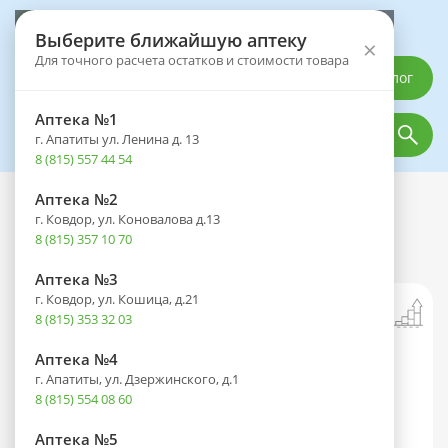
Выберите аптеку
Выберите ближайшую аптеку
×
Для точного расчета остатков и стоимости товара
Каталог
Аптека №1
г. Апатиты ул. Ленина д. 13
8 (815) 557 44 54
Аптека №2
Каталог
Лекарственные препараты
г. Ковдор, ул. Коновалова д.13
Гепарин-Акрихин 1000 туба(гель д/
8 (815) 357 10 70
наружн. прим.) 1000ME/г 50г
Аптека №3
г. Ковдор, ул. Кошица, д.21
8 (815) 353 32 03
Аптека №4
г. Апатиты, ул. Дзержинского, д.1
8 (815) 554 08 60
Аптека №5