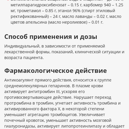
метилпарагидроксибензоат – 0.15 г, карбомер 940 – 1.25
мг, трометамол – 0.85 г, этанол 96% (спирт этиловый
ректификованный) – 24 г, масло лаванды – 0.02 г, масло
цветов апельсина (масло неролиевое) – 0.01 г.
Способ применения и дозы
Индивидуальный, в зависимости от применяемой
лекарственной формы, показаний, клинической ситуации и
возраста пациента.
Фармакологическое действие
Антикоагулянт прямого действия, относится к группе
среднемолекулярных гепаринов. В плазме крови
активирует антитромбин III, ускоряя его
противосвертывающее действие. Нарушает переход
протромбина в тромбин, угнетает активность тромбина и
активированного фактора X, в некоторой степени
уменьшает агрегацию тромбоцитов. Увеличивает
почечный кровоток, уменьшает активность мозговой
гиалуронидазы, активирует липопротеинлипазу и обладает