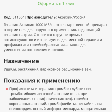
Оформить в 1 клик
Код:
511504
|
Производитель:
Акрихин/Россия
Гепарин-Акрихин 1000 МЕ/г – это лекарственный препарат
в форме геля для наружного применения, содержащий
гепарин натрия. Относится к группе прямых
антикоагулянтов и используется для местной терапии и
профилактики тромбообразования, а также для
уменьшения воспаления и отеков.
Назначение
Ушибы, растяжения, варикозное расширение вен.
Показания к применению
Профилактика и терапия: тромбоз глубоких вен,
тромбоэмболия легочной артерии (в т.ч. при
заболеваниях периферических вен), тромбоз
коронарных артерий, тромбофлебиты, нестабильная
стенокардия, острый инфаркт миокарда, мерцательная