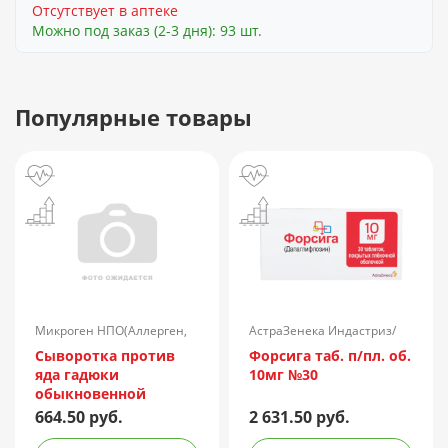
Отсутствует в аптеке
Можно под заказ (2-3 дня): 93 шт.
Популярные товары
Микроген НПО(Аллерген,
АстраЗенека Индастриз/
г.Ставрополь)/Россия
Россия
Сыворотка против
Форсига таб. п/пл. об.
яда гадюки
10мг №30
обыкновенной
лошадиная
664.50 руб.
2 631.50 руб.
очищенная