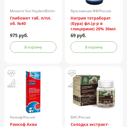
Menarini Von Heyden/Berlin-
Ярославская ФФ/Россия
Chemie/Германия
Глибомет таб. п/пл.
Натрия тетраборат
об. №40
(Бура) фл.(р-р в
глицерине) 20% 30мл
975 руб.
69 руб.
В корзину
В корзину
Ранкоф/Россия
ВИС/Россия
Ранкоф Аква
Солодка экстракт-