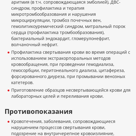
аритмия (в т.ч. сопровождающаяся эмболией), ДВС-
синдром, профилактика и терапия
микротромбообразования и нарушения
микроциркуляции, тромбоз почечных вен,
гемолитикоуремический синдром, митральный порок
сердца (профилактика тромбообразования),
бактериальный эндокардит, гломерулонефрит,
волчаночный нефрит.
Профилактика свертывания крови во время операций с
использованием экстракорпоральных методов
кровообращения, при проведении гемодиализа,
гемосорбции, перитонеального диализа, цитафереза,
форсированного диуреза, при промывании венозных
катетеров.
Приготовление образцов несвертывающейся крови для
лабораторных целей и переливания крови.
Противопоказания
Кровотечения, заболевания, сопровождающиеся
нарушением процессов свертывания крови,
подозрение на внутричерепное кровоизлияние,