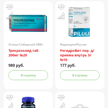
Усолье-Сибирский ХФК/
Фармгрупп/Россия
Россия
Трекрезолид таб.
РегидроВит пор. д/
200мг №20
приема внутрь 5г
№10
980 руб.
177 руб.
В корзину
В корзину