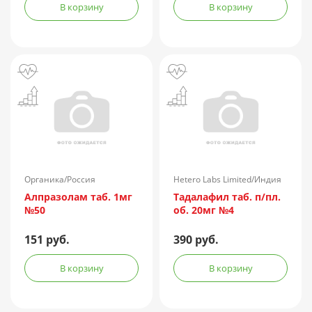
концентрированная
В корзину
В корзину
жидкая амп.(р-р д/
ин.) 150АЕ/доза 1доза
№1 + компл.
Органика/Россия
Hetero Labs Limited/Индия
Алпразолам таб. 1мг
Тадалафил таб. п/пл.
№50
об. 20мг №4
151 руб.
390 руб.
В корзину
В корзину