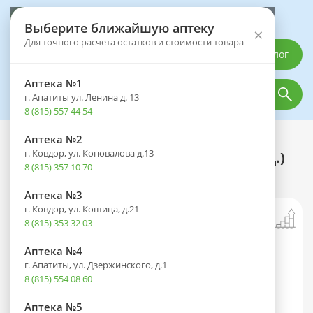
Выберите аптеку
Выберите ближайшую аптеку
×
Для точного расчета остатков и стоимости товара
Каталог
Аптека №1
г. Апатиты ул. Ленина д. 13
8 (815) 557 44 54
Аптека №2
Каталог
Лекарственные препараты
г. Ковдор, ул. Коновалова д.13
Кальция хлорид амп.(р-р д/в/в введ.)
8 (815) 357 10 70
100мг/мл 10мл №10
Аптека №3
г. Ковдор, ул. Кошица, д.21
8 (815) 353 32 03
Аптека №4
г. Апатиты, ул. Дзержинского, д.1
8 (815) 554 08 60
Аптека №5