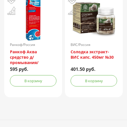
Ранкоф/Россия
ВИС/Россия
Ранкоф Аква
Солодка экстракт-
средство д/
ВИС капс. 450мг №30
промывания/
орошения носа 150мл
595 руб.
401.50 руб.
(душ)
В корзину
В корзину