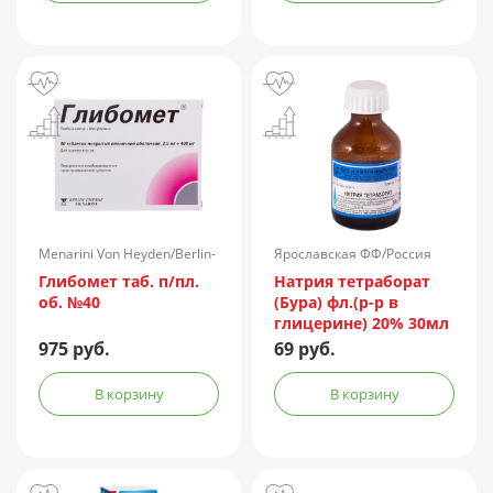
Menarini Von Heyden/Berlin-
Ярославская ФФ/Россия
Chemie/Германия
Глибомет таб. п/пл.
Натрия тетраборат
об. №40
(Бура) фл.(р-р в
глицерине) 20% 30мл
975 руб.
69 руб.
В корзину
В корзину