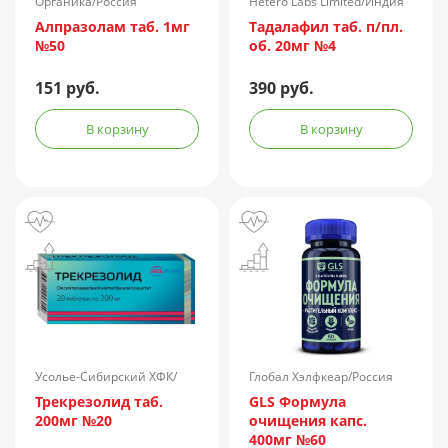
Органика/Россия
Hetero Labs Limited/Индия
Алпразолам таб. 1мг
Тадалафил таб. п/пл.
№50
об. 20мг №4
151 руб.
390 руб.
В корзину
В корзину
Усолье-Сибирский ХФК/
Глобал Хэлфкеар/Россия
Россия
Трекрезолид таб.
GLS Формула
200мг №20
очищения капс.
400мг №60