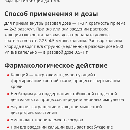
вода для инъекций до 1 мл.
Способ применения и дозы
Для приема внутрь разовая доза — 1–3 г, кратность приема
— 2–3 раза/сут. При в/в или в/м введении раствора
кальция глюконата разовая доза препарата должна
соответствовать 2.25–4.5 ммоль кальция. Раствор кальция
хлорида вводят в/в струйно (медленно) в разовой дозе 500
мг, в/в капельно — в разовой дозе 0.5–1 г.
Фармакологическое действие
Кальций — макроэлемент, участвующий в
формировании костной ткани, процессе свертывания
крови
Необходим для поддержания стабильной сердечной
деятельности, процессов передачи нервных импульсов
Улучшает сокращение мышц при мышечной
дистрофии, миастении
Уменьшает проницаемость сосудов
При в/в введении кальций вызывает возбуждение