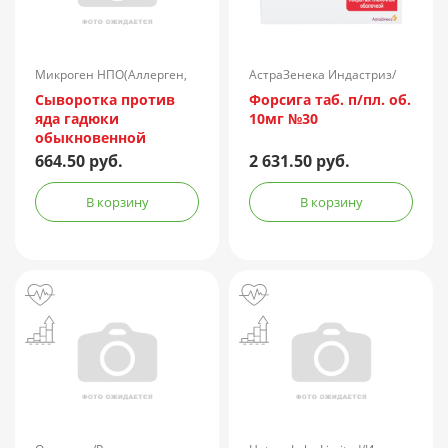
Микроген НПО(Аллерген,
АстраЗенека Индастриз/
г.Ставрополь)/Россия
Россия
Сыворотка против
Форсига таб. п/пл. об.
яда гадюки
10мг №30
обыкновенной
лошадиная
664.50 руб.
2 631.50 руб.
очищенная
концентрированная
В корзину
В корзину
жидкая амп.(р-р д/
ин.) 150АЕ/доза 1доза
№1 + компл.