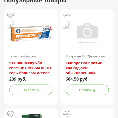
Популярные товары
Твинс Тэк/Россия
Микроген НПО(Аллерген,
г.Ставрополь)/Россия
911 Ваша служба
Сыворотка против
спасения РЕВМАЛГОН
яда гадюки
гель-бальзам д/тела
обыкновенной
100мл
лошадиная
239 руб.
664.50 руб.
очищенная
концентрированная
В корзину
В корзину
жидкая амп.(р-р д/
ин.) 150АЕ/доза 1доза
№1 + компл.