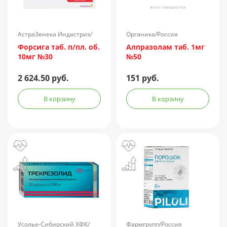
АстраЗенека Индастриз/
Органика/Россия
Россия
Форсига таб. п/пл. об.
Алпразолам таб. 1мг
10мг №30
№50
2 624.50 руб.
151 руб.
В корзину
В корзину
Усолье-Сибирский ХФК/
Фармгрупп/Россия