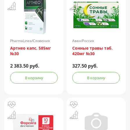
PharmaLinea/Словения
Авен/Россия
Артнео капс. 585мг
Сонные травы таб.
№30
420мг №30
2 383.50 руб.
327.50 руб.
В корзину
В корзину