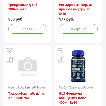
Россия
Трекрезолид таб.
РегидроВит пор. д/
200мг №20
приема внутрь 5г
№10
980 руб.
177 руб.
В корзину
В корзину
Hetero Labs Limited/Индия
Глобал Хэлфкеар/Россия
Тадалафил таб. п/пл.
GLS Формула
об. 20мг №4
очищения капс.
400мг №60