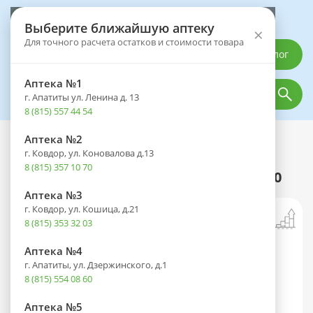
Выберите аптеку
Выберите ближайшую аптеку
×
Для точного расчета остатков и стоимости товара
Каталог
Аптека №1
г. Апатиты ул. Ленина д. 13
8 (815) 557 44 54
Аптека №2
Каталог
Лекарственные препараты
г. Ковдор, ул. Коновалова д.13
Хондрогард амп.(р-р д/в/м и
8 (815) 357 10 70
внутрисуст. введ.) 100мг/мл 2мл №10
Аптека №3
г. Ковдор, ул. Кошица, д.21
8 (815) 353 32 03
Аптека №4
г. Апатиты, ул. Дзержинского, д.1
8 (815) 554 08 60
Аптека №5