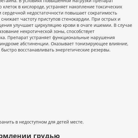
бетаина. В условиях повышенной нагрузки препарат
 клеток в кислороде, устраняет накопление токсических
ри сердечной недостаточности повышает сократимость
 снижает частоту приступов стенокардии. При острых и
ения улучшает циркуляцию крови в очаге ишемии. В случае
зование некротической зоны, способствует
ка. Препарат устраняет функциональные нарушения
синдроме абстиненции. Оказывает тонизирующее влияние,
 быстро восстанавливать энергетические резервы.
ранить в недоступном для детей месте.
ормлении грудью