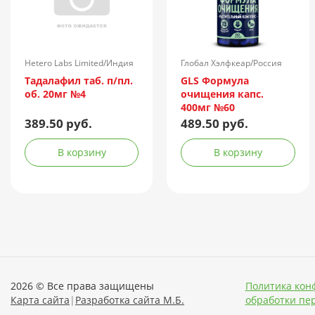
Hetero Labs Limited/Индия
Глобал Хэлфкеар/Россия
Тадалафил таб. п/пл.
GLS Формула
об. 20мг №4
очищения капс.
400мг №60
389.50 руб.
489.50 руб.
В корзину
В корзину
2026 © Все права защищены
Политика кон
Карта сайта
|
Разработка сайта М.Б.
обработки пе