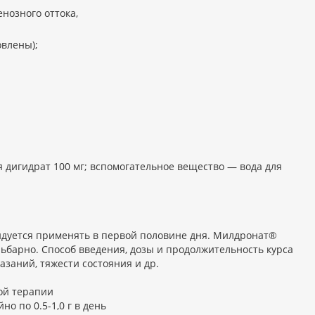
нозного оттока,
овлены);
 дигидрат 100 мг; вспомогательное вещество — вода для
ндуется применять в первой половине дня. Милдронат®
льбарно. Способ введения, дозы и продолжительность курса
заний, тяжести состояния и др.
ой терапии
о по 0.5-1,0 г в день