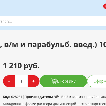
, в/м и парабульб. введ.) 
1 210 руб.
-
+
В корзину
Оформи
Код:
628251
|
Производитель:
Эйч Би Эм Фарма с.р.о./Словак
Милдронат в форме раствора для инъекций — это лекарствен