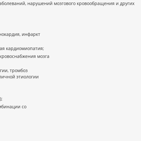
аболеваний, нарушений мозгового кровообращения и других
нокардия, инфаркт
ая кардиомиопатия;
 кровоснабжения мозга
гии, тромбоз
личной этиологии
);
мбинации со