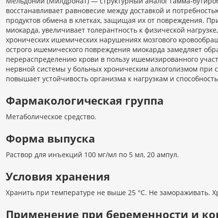
Мельдоний (Милдронат) — структурный аналог гамма-бутиро
восстанавливает равновесие между доставкой и потребностью
продуктов обмена в клетках, защищая их от повреждения. П
миокарда, увеличивает толерантность к физической нагрузке,
хронических ишемических нарушениях мозгового кровообращ
острого ишемического повреждения миокарда замедляет обра
перераспределению крови в пользу ишемизированного участ
нервной системы у больных хроническим алкоголизмом при 
повышает устойчивость организма к нагрузкам и способность
Фармакологическая группа
Метаболическое средство.
Форма выпуска
Раствор для инъекций 100 мг/мл по 5 мл, 20 ампул.
Условия хранения
Хранить при температуре не выше 25 °С. Не замораживать. Х
Применение при беременности и к