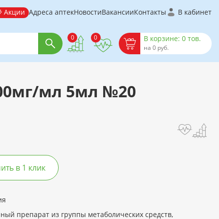
Акции
Адреса аптек
Новости
Вакансии
Контакты
В кабинет
0
0
В корзине: 0 тов.
на 0 руб.
100мг/мл 5мл №20
ть в 1 клик
ия
ный препарат из группы метаболических средств,