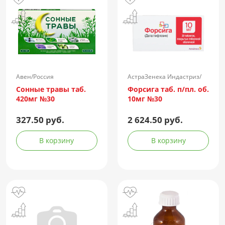
Авен/Россия
АстраЗенека Индастриз/
Россия
Сонные травы таб.
Форсига таб. п/пл. об.
420мг №30
10мг №30
327.50 руб.
2 624.50 руб.
В корзину
В корзину