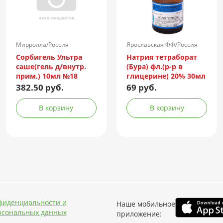
Мирролла/Россия
Ярославская ФФ/Россия
Сорбигель Ультра
Натрия тетраборат
саше(гель д/внутр.
(Бура) фл.(р-р в
прим.) 10мл №18
глицерине) 20% 30мл
382.50 руб.
69 руб.
В корзину
В корзину
фиденциальности и
Наше мобильное
рсональных данных
приложение: