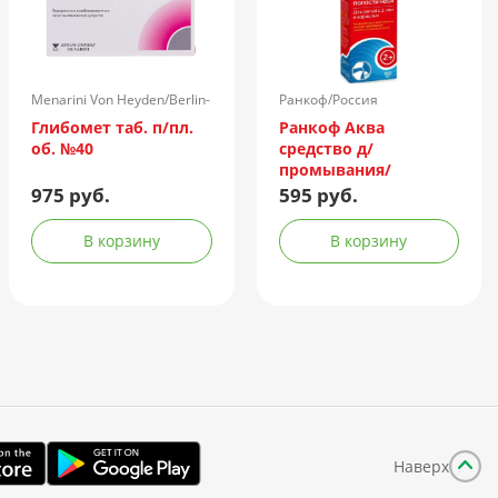
Menarini Von Heyden/Berlin-
Ранкоф/Россия
Chemie/Германия
Глибомет таб. п/пл.
Ранкоф Аква
об. №40
средство д/
промывания/
орошения носа 150мл
975 руб.
595 руб.
(душ)
В корзину
В корзину
Наверх