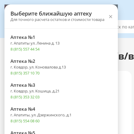
Выберите аптеку
Выберите ближайшую аптеку
×
Для точного расчета остатков и стоимости товара
Каталог
Аптека №1
г. Апатиты ул. Ленина д. 13
Каталог
-
Лекарственные препараты
8 (815) 557 44 54
Милдронат амп.(р-р д/в/в
Аптека №2
г. Ковдор, ул. Коновалова д.13
8 (815) 357 10 70
Аптека №3
г. Ковдор, ул. Кошица, д.21
8 (815) 353 32 03
Аптека №4
г. Апатиты, ул. Дзержинского, д.1
8 (815) 554 08 60
Аптека №5