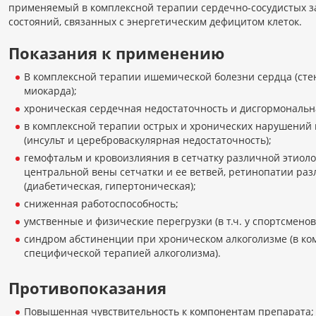
применяемый в комплексной терапии сердечно-сосудистых з
состояний, связанных с энергетическим дефицитом клеток.
Показания к применению
В комплексной терапии ишемической болезни сердца (сте
миокарда);
хроническая сердечная недостаточность и дисгормональн
в комплексной терапии острых и хронических нарушений
(инсульт и цереброваскулярная недостаточность);
гемофтальм и кровоизлияния в сетчатку различной этиоло
центральной вены сетчатки и ее ветвей, ретинопатии раз
(диабетическая, гипертоническая);
сниженная работоспособность;
умственные и физические перегрузки (в т.ч. у спортсменов
синдром абстиненции при хроническом алкоголизме (в ко
специфической терапией алкоголизма).
Противопоказания
Повышенная чувствительность к компонентам препарата;