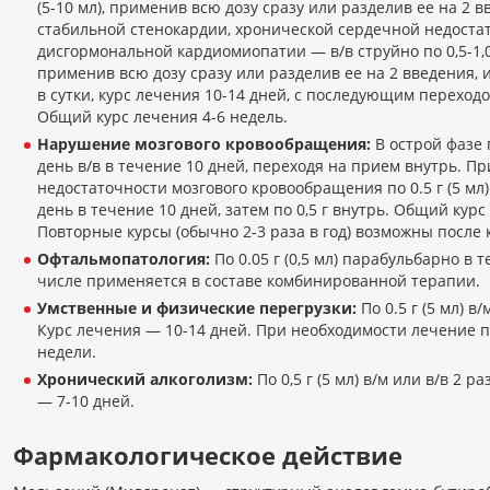
(5-10 мл), применив всю дозу сразу или разделив ее на 2 
стабильной стенокардии, хронической сердечной недоста
дисгормональной кардиомиопатии — в/в струйно по 0,5-1,0 г
применив всю дозу сразу или разделив ее на 2 введения, ил
в сутки, курс лечения 10-14 дней, с последующим переход
Общий курс лечения 4-6 недель.
Нарушение мозгового кровообращения:
В острой фазе по
день в/в в течение 10 дней, переходя на прием внутрь. П
недостаточности мозгового кровообращения по 0.5 г (5 мл) 
день в течение 10 дней, затем по 0,5 г внутрь. Общий курс
Повторные курсы (обычно 2-3 раза в год) возможны после 
Офтальмопатология:
По 0.05 г (0,5 мл) парабульбарно в 
числе применяется в составе комбинированной терапии.
Умственные и физические перегрузки:
По 0.5 г (5 мл) в/
Курс лечения — 10-14 дней. При необходимости лечение п
недели.
Хронический алкоголизм:
По 0,5 г (5 мл) в/м или в/в 2 р
— 7-10 дней.
Фармакологическое действие