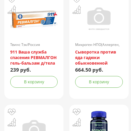
Твинс Тэк/Россия
Микроген НПО(Аллерген,
г.Ставрополь)/Россия
911 Ваша служба
Сыворотка против
спасения РЕВМАЛГОН
яда гадюки
гель-бальзам д/тела
обыкновенной
100мл
лошадиная
239 руб.
664.50 руб.
очищенная
концентрированная
В корзину
В корзину
жидкая амп.(р-р д/
ин.) 150АЕ/доза 1доза
№1 + компл.