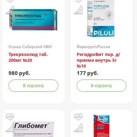
Усолье-Сибирский ХФК/
Фармгрупп/Россия
Россия
Трекрезолид таб.
РегидроВит пор. д/
200мг №20
приема внутрь 5г
№10
980 руб.
177 руб.
В корзину
В корзину